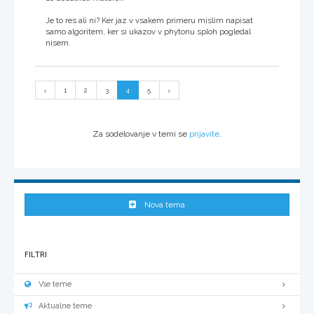
Je to res ali ni? Ker jaz v vsakem primeru mislim napisat
samo algoritem, ker si ukazov v phytonu sploh pogledal
nisem.
1
2
3
4
5
Za sodelovanje v temi se
prijavite
.
Nova tema
FILTRI
Vse teme
Aktualne teme