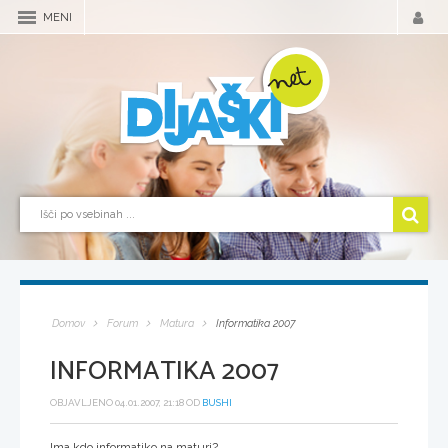
MENI
Domov
Forum
Matura
Informatika 2007
INFORMATIKA 2007
OBJAVLJENO 04.01.2007, 21:18 OD
BUSHI
Ima kdo informatiko na maturi?