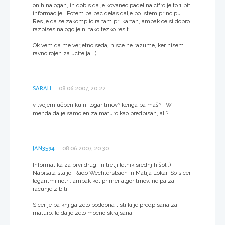
onih nalogah, in dobis da je kovanec padel na cifro je to 1 bit
informacije. Potem pa pac delas dalje po istem principu.
Res je da se zakomplicira tam pri kartah, ampak ce si dobro
razpises nalogo je ni tako tezko resit.
Ok vem da me verjetno sedaj nisce ne razume, ker nisem
ravno rojen za ucitelja :)
SARAH
08.06.2007, 20:22
v tvojem učbeniku ni logaritmov? keriga pa maš? :W
menda da je samo en za maturo kao predpisan, ali?
JAN3594
08.06.2007, 20:30
Informatika za prvi drugi in tretji letnik srednjih šol :)
Napisala sta jo: Rado Wechtersbach in Matija Lokar. So sicer
logaritmi notri, ampak kot primer algoritmov, ne pa za
racunje z biti.
Sicer je pa knjiga zelo podobna tisti ki je predpisana za
maturo, le da je zelo mocno skrajsana.