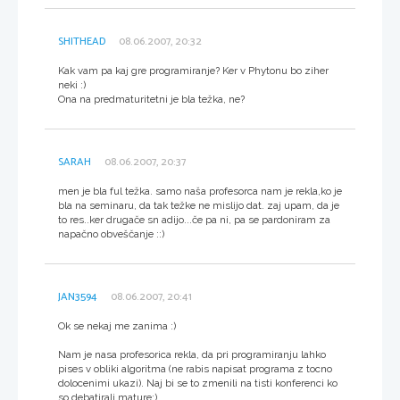
SHITHEAD
08.06.2007, 20:32
Kak vam pa kaj gre programiranje? Ker v Phytonu bo ziher
neki :)
Ona na predmaturitetni je bla težka, ne?
SARAH
08.06.2007, 20:37
men je bla ful težka. samo naša profesorca nam je rekla,ko je
bla na seminaru, da tak težke ne mislijo dat. zaj upam, da je
to res..ker drugače sn adijo...če pa ni, pa se pardoniram za
napačno obveščanje ::)
JAN3594
08.06.2007, 20:41
Ok se nekaj me zanima :)
Nam je nasa profesorica rekla, da pri programiranju lahko
pises v obliki algoritma (ne rabis napisat programa z tocno
dolocenimi ukazi). Naj bi se to zmenili na tisti konferenci ko
so debatirali mature:)