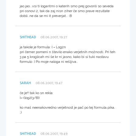
jao jao...vsi ti logaritmi o katerih smo prej govorili so seveda
pri osnovi 2, tak da zaj nisn ziher če smo prave rezultate
dobli..ne da se mi it preverjat.. :B
SHITHEAD
08.06.2007, 19:27
ja takole je formula: I = Log2n
pri čemer pomeni n število enako verjetnih možnosti. Pri teh
3 pa 5 kroglicah mi še kr ni jasno, kako bi si tuki nastavu
formulo :) Po moje naloga ni rešljiva..
SARAH
08.06.2007, 19:47
če je!! tak ko sn rekla:
I=-(log2(3/8))
ko maš neenakovredno verjetnost je pač po tej formula.pika.
;)
SHITHEAD
08.06.2007, 19:49