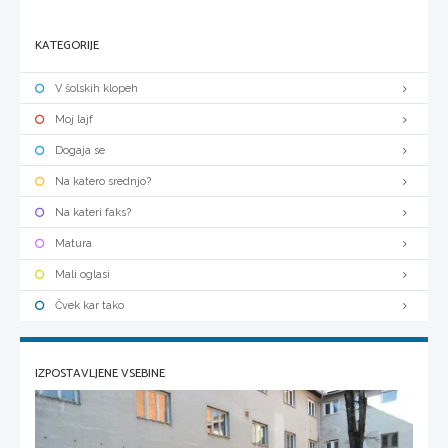
KATEGORIJE
V šolskih klopeh
Moj lajf
Dogaja se
Na katero srednjo?
Na kateri faks?
Matura
Mali oglasi
Čvek kar tako
IZPOSTAVLJENE VSEBINE