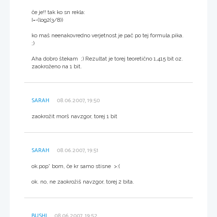
če je!! tak ko sn rekla:
I=-(log2(3/8))
ko maš neenakovredno verjetnost je pač po tej formula.pika.
;)
Aha dobro štekam ;) Rezultat je torej teoretično 1,415 bit oz.
zaokroženo na 1 bit.
SARAH
08.06.2007, 19:50
zaokrožit morš navzgor, torej 1 bit
SARAH
08.06.2007, 19:51
ok.pop* bom, če kr samo stisne >:(
ok. no, ne zaokrožiš navzgor, torej 2 bita.
BUSHI
08.06.2007, 19:52