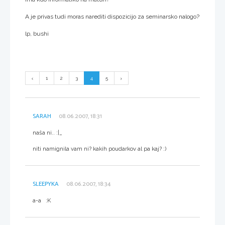
A je privas tudi moras narediti dispozicijo za seminarsko nalogo?
lp, bushi
1
2
3
4
5
SARAH
08.06.2007, 18:31
naša ni.. :|_
niti namignila vam ni? kakih poudarkov al pa kaj? :)
SLEEPYKA
08.06.2007, 18:34
a-a :K