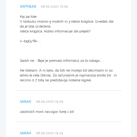
SHITHEAD
08.06.2007, 19:05
Kaj pa tole:
V klobuku imamo 5 modrih in 3 rdeče kroglice. Izvedeli ste
da je bila izvlečena
rdeča kroglica. Koliko informacije ste prejeli?
I=-log(3/8)=....
Sarah ne... Baje je premalo informacij za to nalogo...
Ne štekam. A ni tako, da biti ne morejo bit decimalni in so
lahko le cela števila. Za računalnik je najmanjša enota bit.. in
recimo 0,7 bita ne predstavlja nobene logike.
SARAH
08.06.2007, 19:09
zaokrožit morš navzgor, torej 1 bit
SARAH
08.06.2007, 19:24