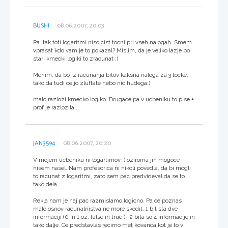
BUSHI
08.06.2007, 20:03
Pa itak toti logaritmi niso cist tocni pri vseh nalogah. Smem
vprasat kdo vam je to pokazal? Mislim, da je veliko lazje po
stari kmecki logiki to zracunat :)
Menim, da bo iz racunanja bitov kaksna naloga za 3 tocke,
tako da tudi ce jo zluftate nebo nic hudega:)
malo razlozi kmecko logiko. Drugace pa v ucbeniku to pise +
prof je razlozila...
JAN3594
08.06.2007, 20:20
V mojem ucbeniku ni logartimov :) oziroma jih mogoce
nisem nasel. Nam profesorica ni nikoli povedla, da bi mogli
to racunat z logaritmi, zato sem pac predvideval da se to
tako dela.
Rekla nam je naj pac razmislamo logicno. Pa ce poznas
malo osnov racunalnistva ne more skodit. 1 bit sta dve
informaciji (0 in 1 oz. false in true ). 2 bita so 4 informacije in
tako dalje. Ce predstavlas recimo met kovanca kot je to v