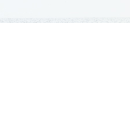
GRADIVA
Šolska gradiva
Pošlji datoteke
Seznam donatorjev
Najbolje ocenjena
Največkrat prenešena