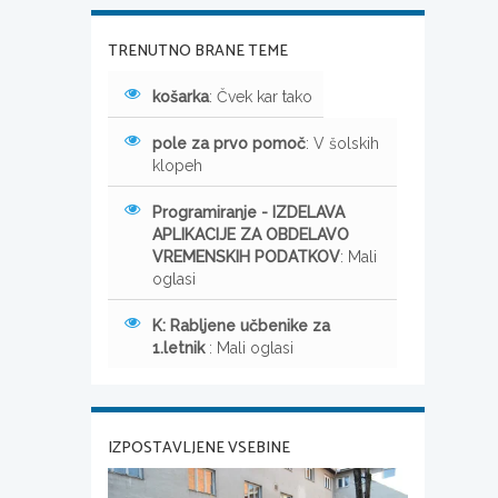
TRENUTNO BRANE TEME
košarka
: Čvek kar tako
pole za prvo pomoč
: V šolskih
klopeh
Programiranje - IZDELAVA
APLIKACIJE ZA OBDELAVO
VREMENSKIH PODATKOV
: Mali
oglasi
K: Rabljene učbenike za
1.letnik
: Mali oglasi
IZPOSTAVLJENE VSEBINE