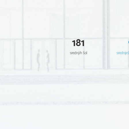
181
srednjih šol
srednje