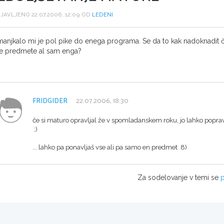
JAVLJENO 22.07.2006, 12:09 OD
LEDENI
anjkalo mi je pol pike do enega programa. Se da to kak nadoknadit če
e predmete al sam enga?
FRIDGIDER
22.07.2006, 18:30
če si maturo opravljal že v spomladanskem roku, jo lahko popravl
;)
... lahko pa ponavljaš vse ali pa samo en predmet 8)
Za sodelovanje v temi se
p