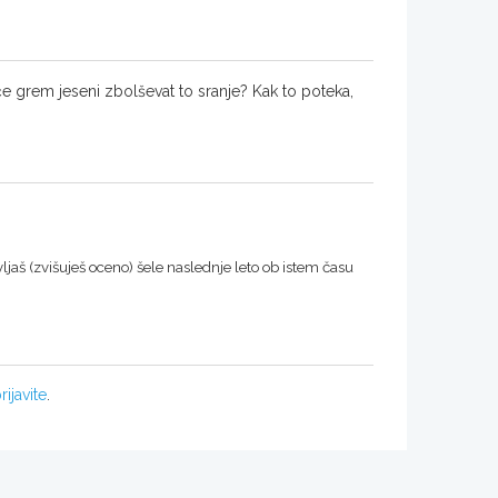
 grem jeseni zbolševat to sranje? Kak to poteka,
jaš (zvišuješ oceno) šele naslednje leto ob istem času
rijavite
.