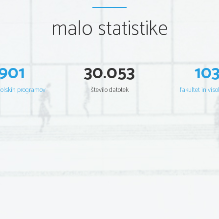
malo statistike
901
30.053
10
šolskih programov
število datotek
fakultet in viso