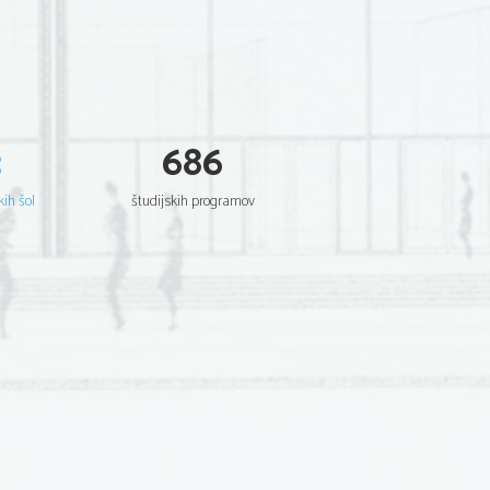
3
686
kih šol
študijskih programov