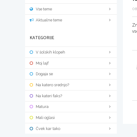
Vse teme
OB
Aktualne teme
Zm
vs
KATEGORIJE
V šolskih klopeh
Moj lajf
Dogaja se
Na katero srednjo?
Na kateri faks?
Matura
Mali oglasi
Čvek kar tako