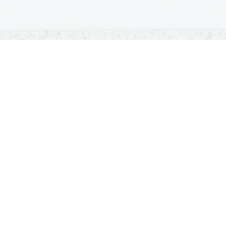
OSNOVNE ŠOLE
SREDNJE ŠOLE
M
Seznam osnovnih šol
Iskalnik SŠ programov
Sp
Osnovnošolski koledar
Srednje šole po regijah
Ma
Nacionalno preverjanje znanja
Vpis v srednje šole
Po
Tretji predmet NPZ
Srednješolski koledar
Vp
Dijaški domovi