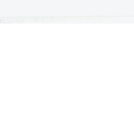
ATURA
ŠTUDIJ
lošna matura
Iskalnik študijskih programov
turitetni tečaj
Univerze
klicna matura
Fakultete in visoke šole
ogled v pole in ugovor
Višje šole
Razpisi za vpis