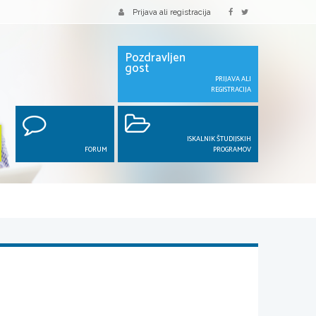
Prijava ali registracija
Pozdravljen
gost
PRIJAVA ALI
REGISTRACIJA
ISKALNIK ŠTUDIJSKIH
FORUM
PROGRAMOV