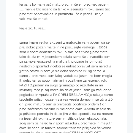
ka pa js ko mam pač maturo zdj in če en predmet padem
..... men je blo rečeno da lahko v jesenskem roku samo tist
predmet popravlaš oz. 2 predmeta...če 2 padeš...kar je
več...vse še enkrat.
kaj je zdj tu res...
sama imam veliko izkusenj z maturo,in vam povem da se
prej dobro pozanimajte in ne poslušajte vsakega, l. 2001
sem v spomladanskem roku pisala pozitivno 3 predmete,
tako da sta mi v jesenskem ostala samo še 2, naredila sem
pa samo enega.celotna matura ti propade in jo moraš
naslednjo spomlad v celoti še enkrat opravljat.sem naredila
3letno pavzo in sem jo sla delat spomlad 2005,naredila
samo 2 predmeta,sem takoj vedela da jeseni ne bom mogla
iti delat ker so pogoj najmanj 3 pozitivne za jesenski rok.
PAZI TO.pridem na svojo gimnazijo po rezultate in mi
ravnatelj reče ja saj boste šla delat jeseni,sem ga začudeno
pogledala in vprašala PA GREM RES LAHKO?je reku ja samo
izpolnite prijavnico,sem sla vsa vesela domov in se učila .10
dni pred maturo sem si privoščila počitnice,pridem 2 dni
pred začetkom mature in me doma čaka kuverta iz šole da
je prišlo do pomote in da so jim z rica sporočili da ne morem
na jesenski rok mature.sem mislila da bom eksplodirala.
zdej sem pa naredila v spomlad.roku 4 predmete in me jutri
čaka še eden. in tako te zakone trapasto pišejo da še vedno
nevem,kaj če ta predmet padem???IMAM MOŽNOST