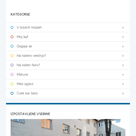
KATEGORIJE
V šolskih klopeh
Moj lajf
Dogaja se
Na katero srednjo?
Na kateri faks?
Matura
Mali oglasi
Čvek kar tako
IZPOSTAVLJENE VSEBINE