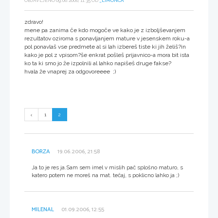
OBJAVLJENO 09.06.2006, 11:35 OD
_LIMONCA
zdravo!
mene pa zanima če kdo mogoče ve kako je z izboljševanjem
rezultatov oziroma s ponavljanjem mature v jesenskem roku-a
pol ponavlaš vse predmete al si lah izbereš tiste ki jih želiš?in
kako je pol z vpisom?še enkrat pošleš prijavnico-a mora bit ista
ko ta ki smo jo že izpolnili al lahko napišeš druge fakse?
hvala že vnaprej za odgovoreeee ;)
1
2
BORZA
19.06.2006, 21:58
Ja to je res ja.Sam sem imel v mislih pač splošno maturo, s
katero potem ne moreš na mat. tečaj, s poklicno lahko ja ;)
MILENAL
01.09.2006, 12:55