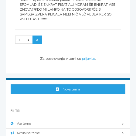
SPOMLADI ŠE ENKRAT PISAT ALI MORAM ŠE ENKRAT VSE
ZNOVA??KDO MI LAHKO NA TO ODGOVORI??ČE BI
SAMEGA ZVERA KLICALA NEBI NIČ VEČ VEDLA KER SO
VSI BUTAST!!!!!!!!!!!!
1
2
Za sodelovanje v temi se
prijavite
.
Nova tema
FILTRI
Vse teme
Aktualne teme