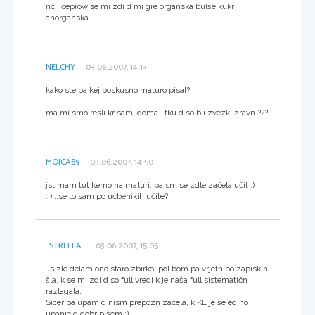
nč...čeprow se mi zdi d mi gre organska bulše kukr
anorganska...
NELCHY
03.06.2007, 14:13
kako ste pa kej poskusno maturo pisal?
ma mi smo rešli kr sami doma...tku d so bli zvezki zravn ???
MOJCA89
03.06.2007, 14:50
jst mam tut kemo na maturi, pa sm se zdle začela učit :)
::)...se to sam po učbenikih učite?
_STRELLA_
03.06.2007, 15:05
Js zle delam ono staro zbirko, pol bom pa vrjetn po zapiskih
šla, k se mi zdi d so full vredi k je naša full sistematičn
razlagala.
Sicer pa upam d nism prepozn začela, k KE je še edino
upanje d dobr pišem :)