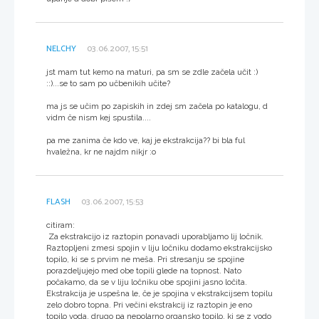
NELCHY
03.06.2007, 15:51
jst mam tut kemo na maturi, pa sm se zdle začela učit :)
::)...se to sam po učbenikih učite?
ma js se učim po zapiskih in zdej sm začela po katalogu, d
vidm če nism kej spustila....
pa me zanima če kdo ve, kaj je ekstrakcija?? bi bla ful
hvaležna, kr ne najdm nikjr :o
FLASH
03.06.2007, 15:53
citiram:
Za ekstrakcijo iz raztopin ponavadi uporabljamo lij ločnik.
Raztopljeni zmesi spojin v liju ločniku dodamo ekstrakcijsko
topilo, ki se s prvim ne meša. Pri stresanju se spojine
porazdeljujejo med obe topili glede na topnost. Nato
počakamo, da se v liju ločniku obe spojini jasno ločita.
Ekstrakcija je uspešna le, če je spojina v ekstrakcijsem topilu
zelo dobro topna. Pri večini ekstrakcij iz raztopin je eno
topilo voda, drugo pa nepolarno organsko topilo, ki se z vodo