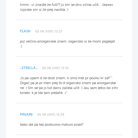
hmm...vi znaste že full?? js sm se dns zčnla učit....čeprav
izpiske sm si že prej nardila :)
FLASH
03.06.2007, 12:37
jaz večino anorganske znam, organsko si še morn poglejat
:)
_STRELLA_
03.06.2007, 13:15
Js pa upam d že dost znam, k smo mel pr pouku kr zaf**.
Drgač pa je pr men prej tk d organsko znam pa anorganske
ne :) Sm se pa js tut dans začela učit :) Jau sam letos bo zihr
krneki, k je blo lani prelahk :/
MAJA89
03.06.2007, 13:39
kako ste pa kej poskusno maturo pisal?