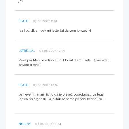
js:)
FLASH
03.06.2007, 11:51
jaz tud :B, ampak mi je že žal da sem jo vzel :N
_STRELLA_
03.06.2007, 12:09
Zaka pa? Men pa edino KE ni blo žal d sm uzela :) (Zaenkrat,
povem u tork;))
FLASH
03.06.2007, 12:16
pa nevem... mam filing da je preveč podrobnosti pa tega
(sploh pri organski, ki je itak že sama po sebi bedna) :K :)
NELCHY
03.06.2007, 12:24