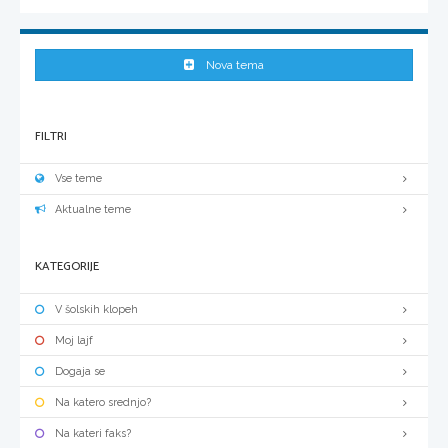
Nova tema
FILTRI
Vse teme
Aktualne teme
KATEGORIJE
V šolskih klopeh
Moj lajf
Dogaja se
Na katero srednjo?
Na kateri faks?