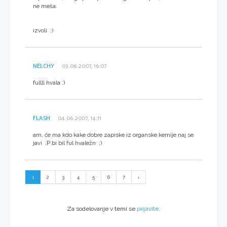
ne meša.
izvoli ;)
NELCHY
03.06.2007, 16:07
fullll hvala ;)
FLASH
04.06.2007, 14:11
am, če ma kdo kake dobre zapiske iz organske kemije naj se
javi :P bi bil ful hvaležn ;)
1
2
3
4
5
6
7
Za sodelovanje v temi se
prijavite
.