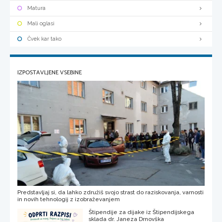
Matura
Mali oglasi
Čvek kar tako
IZPOSTAVLJENE VSEBINE
Predstavljaj si, da lahko združiš svojo strast do raziskovanja, varnosti
in novih tehnologij z izobraževanjem
Štipendije za dijake iz Štipendijskega
sklada dr. Janeza Drnovška