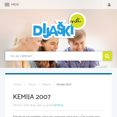
MENI
Domov
Forum
Matura
Kemija 2007
KEMIJA 2007
OBJAVLJENO 16.04.2007, 14:52 OD
ASYNJA
Nikjer je ne najdem, tako da vprasam se tukaj - Če jo kdo ima