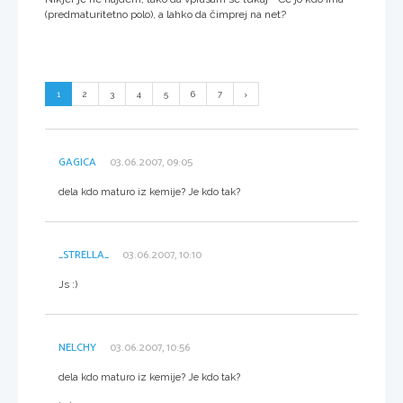
(predmaturitetno polo), a lahko da čimprej na net?
1
2
3
4
5
6
7
GAGICA
03.06.2007, 09:05
dela kdo maturo iz kemije? Je kdo tak?
_STRELLA_
03.06.2007, 10:10
Js :)
NELCHY
03.06.2007, 10:56
dela kdo maturo iz kemije? Je kdo tak?