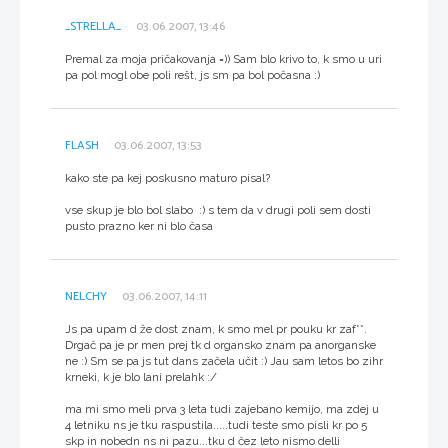
_STRELLA_
03.06.2007, 13:46
Premal za moja pričakovanja =)) Sam blo krivo to, k smo u uri
pa pol mogl obe poli rešt, js sm pa bol počasna :)
FLASH
03.06.2007, 13:53
kako ste pa kej poskusno maturo pisal?
vse skup je blo bol slabo :) s tem da v drugi poli sem dosti
pusto prazno ker ni blo časa
NELCHY
03.06.2007, 14:11
Js pa upam d že dost znam, k smo mel pr pouku kr zaf**.
Drgač pa je pr men prej tk d organsko znam pa anorganske
ne :) Sm se pa js tut dans začela učit :) Jau sam letos bo zihr
krneki, k je blo lani prelahk :/
ma mi smo meli prva 3 leta tudi zajebano kemijo, ma zdej u
4 letniku ns je tku raspustila.....tudi teste smo pisli kr po 5
skp in nobedn ns ni pazu...tku d čez leto nismo delli