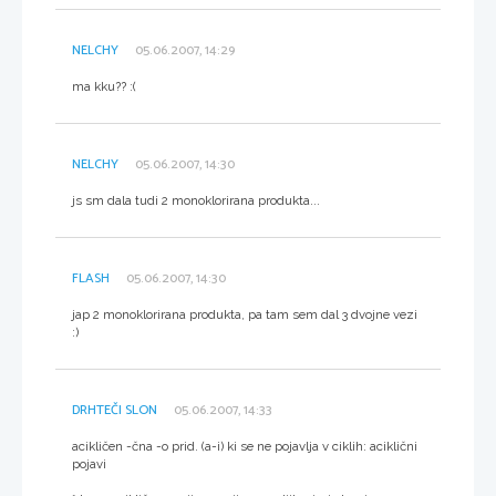
NELCHY
05.06.2007, 14:29
ma kku?? :(
NELCHY
05.06.2007, 14:30
js sm dala tudi 2 monoklorirana produkta...
FLASH
05.06.2007, 14:30
jap 2 monoklorirana produkta, pa tam sem dal 3 dvojne vezi
:)
DRHTEČI SLON
05.06.2007, 14:33
acikličen -čna -o prid. (a-i) ki se ne pojavlja v ciklih: aciklični
pojavi