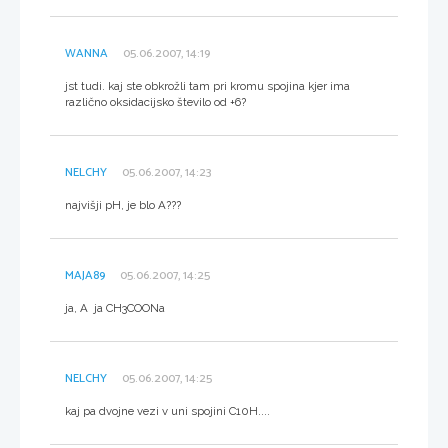
WANNA
05.06.2007, 14:19
jst tudi. kaj ste obkrožli tam pri kromu spojina kjer ima
različno oksidacijsko število od +6?
NELCHY
05.06.2007, 14:23
najvišji pH, je blo A???
MAJA89
05.06.2007, 14:25
ja, A ja CH3COONa
NELCHY
05.06.2007, 14:25
kaj pa dvojne vezi v uni spojini C10H....