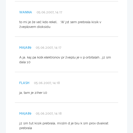
WANNA
05.06.2007, 14:17
to mi je že več kdo rekel.. :W jst sem prebrala kisik v
žveplovem dioksidu
MAJA89
05.06.2007, 14:17
A ja. kaj pa kolk elektronov pr žveplu je v p orbitalah...jz sm
dala 10
FLASH
05.06.2007, 14:18
ja, tam je ziher 10
MAJA89
05.06.2007, 14:18
jz sm tut kisik prebrala, mislm d je biu k sm prov dvakrat
prebrala