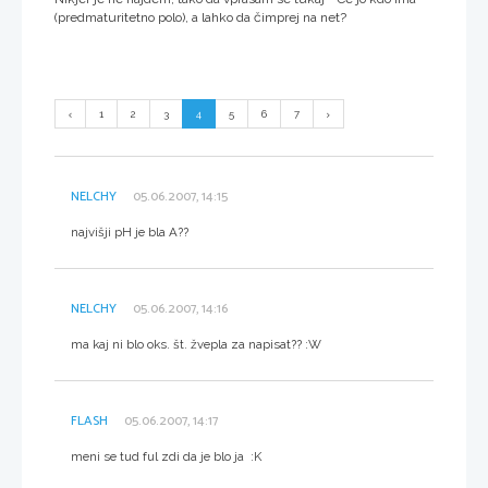
(predmaturitetno polo), a lahko da čimprej na net?
1
2
3
4
5
6
7
NELCHY
05.06.2007, 14:15
najvišji pH je bla A??
NELCHY
05.06.2007, 14:16
ma kaj ni blo oks. št. žvepla za napisat?? :W
FLASH
05.06.2007, 14:17
meni se tud ful zdi da je blo ja :K