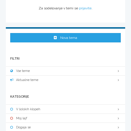
Za sodelovanje v temi se
prijavite
.
Nova tema
FILTRI
Vse teme
Aktualne teme
KATEGORIJE
V šolskih klopeh
Moj lajf
Dogaja se