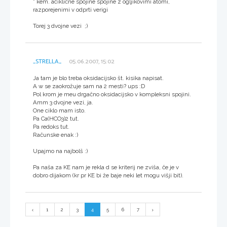
* kem. aciklične spojine spojine z ogljikovimi atomi,
razporejenimi v odprti verigi
Torej 3 dvojne vezi ;)
_STRELLA_
05.06.2007, 15:02
Ja tam je blo treba oksidacijsko št. kisika napisat.
A w se zaokrožuje sam na 2 mesti? ups :D
Pol krom je meu drgačno oksidacijsko v kompleksni spojini.
Amm 3 dvojne vezi, ja.
One ciklo mam isto.
Pa Ca(HCO3)2 tut.
Pa redoks tut.
Računske enak :)
Upajmo na najbolš :)
Pa naša za KE nam je rekla d se kriterij ne zviša, če je v
dobro dijakom (kr pr KE bi že baje neki let mogu višji bit).
1
2
3
4
5
6
7