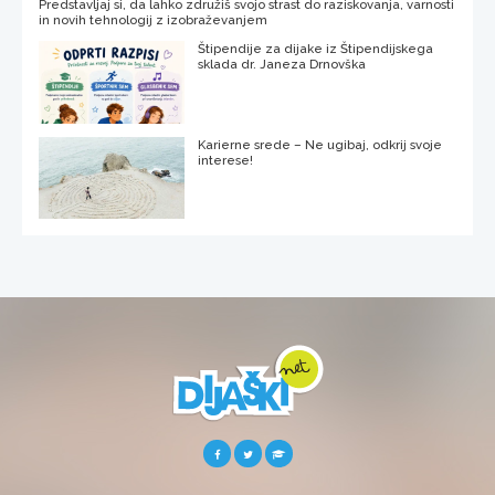
Predstavljaj si, da lahko združiš svojo strast do raziskovanja, varnosti
in novih tehnologij z izobraževanjem
Štipendije za dijake iz Štipendijskega
sklada dr. Janeza Drnovška
Karierne srede – Ne ugibaj, odkrij svoje
interese!