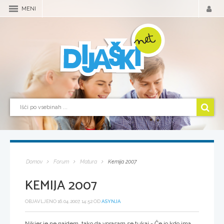
MENI
Domov
Forum
Matura
Kemija 2007
KEMIJA 2007
OBJAVLJENO 16.04.2007, 14:52 OD
ASYNJA
Nikjer je ne najdem, tako da vprasam se tukaj - Če jo kdo ima