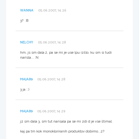
WANNA
05.06.2007, 14:26
3? :B
NELCHY
05.06.2007, 14:28
hm, js sm dala 2, pa se mi je use lpu izšlo, ku sm si tudi
narisla... :N
MAJA89
05.06.2007, 14:28
3 ja ::)
MAJA89
05.06.2007, 14:29
jz sm dala 3, sm tut narisala pa se mi zdi d je vse štimal.
kaj pa tm kok monokloriranih produktov dobimo...2?