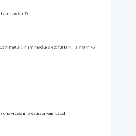
e bom nardila :D
i maturi) in sm nardila s 4 :)) ful fain.... zj mam 78
morje vrzeta in prezurata vajin uspeh.