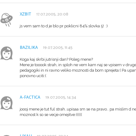
XZBIT
17.07.2005, 20:08
js vem sam to d je blo pr poklicni 84% slovka 5! :)
BAZILIKA
19.07.2005, 11:45
Koga kaj skrbi jutrisnji dan? Poleg mene?
Mene je tooook strah, in sploh ne vem kam naj se vpisem v druge
pedagogiki in ni ravno veliko moznosti da bom sprejeta:( Pa upa
ponovno uciti:(
A-FACTICA
19.07.2005, 14:34
joooj mene je tut ful strah..upisaa sm se na pravo.. pa mislim d n
moznost k so se vecje omejitve:(((((