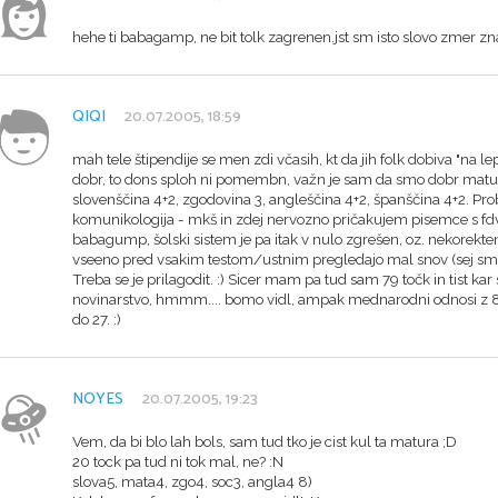
hehe ti babagamp, ne bit tolk zagrenen.jst sm isto slovo zmer znal
QIQI
20.07.2005, 18:59
mah tele štipendije se men zdi včasih, kt da jih folk dobiva "na l
dobr, to dons sploh ni pomembn, važn je sam da smo dobr maturo
slovenščina 4+2, zgodovina 3, angleščina 4+2, španščina 4+2. Pro
komunikologija - mkš in zdej nervozno pričakujem pisemce s fdv
babagump, šolski sistem je pa itak v nulo zgrešen, oz. nekorekten. N
vseeno pred vsakim testom/ustnim pregledajo mal snov (sej sm bi
Treba se je prilagodit. :) Sicer mam pa tud sam 79 točk in tist kar 
novinarstvo, hmmm.... bomo vidl, ampak mednarodni odnosi z 80 
do 27. :)
NOYES
20.07.2005, 19:23
Vem, da bi blo lah bols, sam tud tko je cist kul ta matura ;D
20 tock pa tud ni tok mal, ne? :N
slova5, mata4, zgo4, soc3, angla4 8)