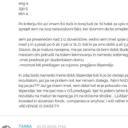
ang 4
zgo 5
ekn 4
Po kriteriju 60:40 imam 80 točk in torej tudi če bi hotel za vpis
sprejet sem na svoj naravoslovni faks, ker dvomim da bo omejitev
sem pa presenečen nad 3 iz slovenščine, vedno sem imel spise ocen
med 3 in 4 pisali po 6 ali 7 pik iz SLO, tisti ki pa smo dobli 4 ali 5 p
Glasvo, da je matura narejena, me pa zanima če bom dobil študen
mescem dni potrudil na tistem tekmovanju in namesto srebrnega d
-imel prednost pri studentskem domu
-moznost biti predlagan za cojzovo, pregljevo štipendijo
In zdaj bodo namesto mene dobli štipendije tisti ki jo že vlečejo 
rezultatom, jaz pa ne pridem not, ker nimam zlatega.. Njim NAD
kaj pa jaz??? Jaz ga nisem imel, sem delal kot se je pokazalo v
štipendije, ker me pač niso v OŠ predlagali, kjer bi potem lahko
rezultatu na maturi še naprej ga žrl na državne stroške... Ljublja
invested in slovenian fonds, companies or anyhow, i will rather m
>REVENGE IS SWEET!!!
TANKA
20.07.2005, 17:53