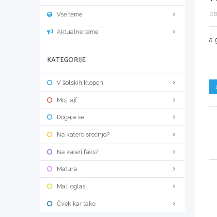
Vse teme
OB
Aktualne teme
a 
KATEGORIJE
V šolskih klopeh
Moj lajf
Dogaja se
Na katero srednjo?
Na kateri faks?
Matura
Mali oglasi
Čvek kar tako