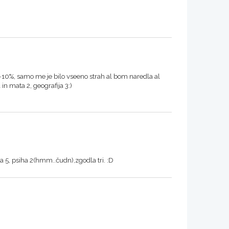
-10%, samo me je bilo vseeno strah al bom naredla al
in mata 2, geografija 3:)
 5, psiha 2(hmm..čudn),zgodla tri. :D