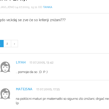
JAVLJENO 14.07.2005, 15:11 OD
TANKA
gdo ve,kdaj se zve če so kriteriji znižani???
1
2
LIYAH
17.07.2005, 13:42
.. pomoje da so ;D :P ;)
MATEJSNA
17.07.2005, 17:55
na poklicni maturi pr matematki so sigurno zlo znižani, drgač ne 
lp