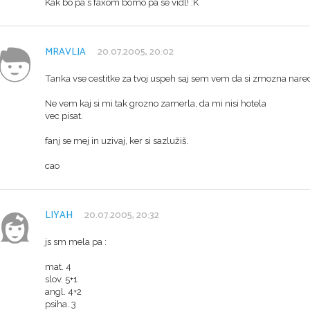
Kak bo pa s faxom bomo pa se vidl! :K
MRAVLJA
20.07.2005, 20:02
Tanka vse cestitke za tvoj uspeh saj sem vem da si zmozna naredit
Ne vem kaj si mi tak grozno zamerla, da mi nisi hotela
vec pisat.
fanj se mej in uzivaj, ker si sazlužiš.
cao
LIYAH
20.07.2005, 20:32
js sm mela pa :
mat. 4
slov. 5+1
angl. 4+2
psiha. 3