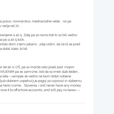
 na pravo, novinarstvo, mednarodne vede... no pa
 večja od 72...
jene 4 ali 5. Zdaj pa so ravno tisti ki so bili vedno
a po 4 ali 5 točk...
tski dom s temi pikami...zdaj vidim, da če bi se pred
obil zlato, bi bil:
par let ali iz OŠ, pa so morda celo pisali pod mojim
ARJENIM pa se zamrzne, češ da so imeli slab teden...
sa 4 leta-->ampak še vedno ne bom dobil nobene
 kljub dobrem uspehu(3 je pogoj za cojzovo) in slabemu
na here I come... Slovenia, i will never have any money
ove it to offschore accounts, and will pay no taxes---