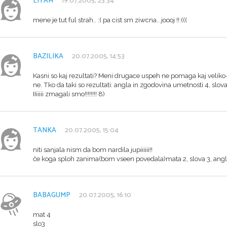
LIYAH
19.07.2005, 23:34
mene je tut ful strah.. :( pa cist sm ziwcna.. joooj !!:(((
BAZILIKA
20.07.2005, 14:53
Kasni so kaj rezultati? Meni drugace uspeh ne pomaga kaj veliko
ne. Tko da taki so rezultati: angla in zgodovina umetnosti 4, slova 
IIiiiii zmagali smo!!!!!!!! 8)
TANKA
20.07.2005, 15:04
niti sanjala nism da bom nardila jupiiiiii!!
če koga sploh zanima(bom vseen povedala)mata 2, slova 3, angla
BABAGUMP
20.07.2005, 16:10
mat 4
slo3