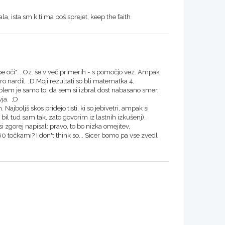
a, ista sm k ti.ma boš sprejet, keep the faith
epe oči"... Oz. še v več primerih - s pomočjo vez. Ampak
 nardil ;D Moji rezultati so bli matematka 4,
blem je samo to, da sem si izbral dost nabasano smer,
ja. ;D
ajboljš skos pridejo tisti, ki so jebivetri, ampak si
l tud sam tak, zato govorim iz lastnih izkušenj).
si zgorej napisal: pravo, to bo nizka omejitev,
točkami? I don't think so... Sicer bomo pa vse zvedl