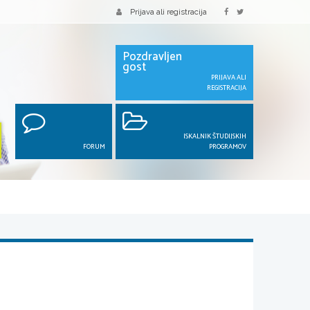
Prijava ali registracija
Pozdravljen
gost
PRIJAVA ALI
REGISTRACIJA
ISKALNIK ŠTUDIJSKIH
FORUM
PROGRAMOV