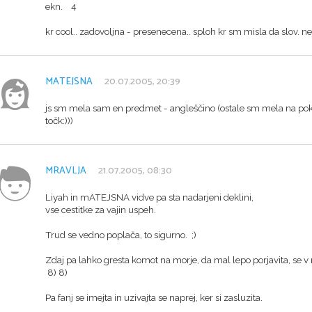
ekn. 4
kr cool.. zadovoljna - presenecena.. sploh kr sm misla da slov. n
MATEJSNA
20.07.2005, 20:39
js sm mela sam en predmet - angleščino (ostale sm mela na poklicn
točk:)))
MRAVLJA
21.07.2005, 08:30
Liyah in mATEJSNA vidve pa sta nadarjeni deklini,
vse cestitke za vajin uspeh.
Trud se vedno poplača, to sigurno. ;)
Zdaj pa lahko gresta komot na morje, da mal lepo porjavita, se v 
8) 8)
Pa fanj se imejta in uzivajta se naprej, ker si zasluzita.