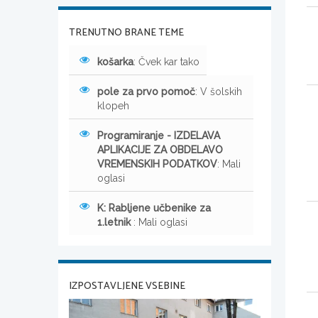
TRENUTNO BRANE TEME
košarka
: Čvek kar tako
pole za prvo pomoč
: V šolskih
klopeh
Programiranje - IZDELAVA
APLIKACIJE ZA OBDELAVO
VREMENSKIH PODATKOV
: Mali
oglasi
K: Rabljene učbenike za
1.letnik
: Mali oglasi
IZPOSTAVLJENE VSEBINE