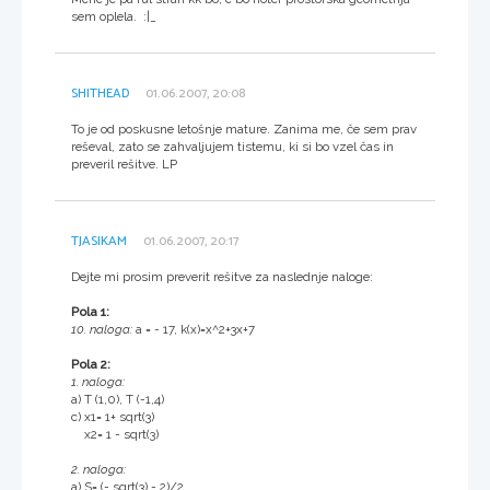
sem oplela. :|_
SHITHEAD
01.06.2007, 20:08
To je od poskusne letošnje mature. Zanima me, če sem prav
reševal, zato se zahvaljujem tistemu, ki si bo vzel čas in
preveril rešitve. LP
TJASIKAM
01.06.2007, 20:17
Dejte mi prosim preverit rešitve za naslednje naloge:
Pola 1:
10. naloga:
a = - 17, k(x)=x^2+3x+7
Pola 2:
1. naloga:
a) T (1,0), T (-1,4)
c) x1= 1+ sqrt(3)
x2= 1 - sqrt(3)
2. naloga:
a) S= (- sqrt(3) - 2)/2