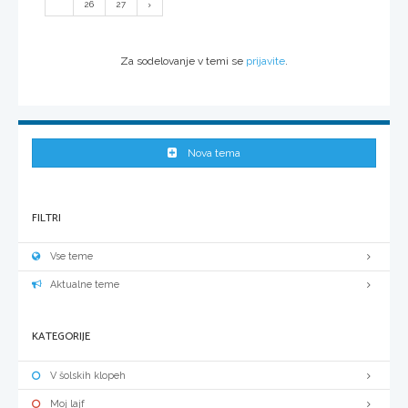
...
26
27
Za sodelovanje v temi se
prijavite
.
Nova tema
FILTRI
Vse teme
Aktualne teme
KATEGORIJE
V šolskih klopeh
Moj lajf