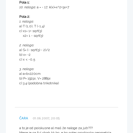
Pola 1:
10. naloga:
a = - 17, k(x)=x^2+3x+7
Pola 2:
1. naloga:
a) T (1,0), T (-1,4)
c) x1= 1+ sqrt(3)
x2= 1 - sqrt(3)
2. naloga:
a) S= (- sqrt(3) - 2)/2
b) x= -2
c) x < -0,5
3. naloga:
a) a=b=220cm
b) P= 192pi, V= 288pi
c) 3:4 (podobna trikotnika)
ČARA
01.06.2007, 20:05
a to je od poiskusne al maš že naloge za jutr???
Mene je pa ful strah kk bo, e bo noter prostorska geometrija