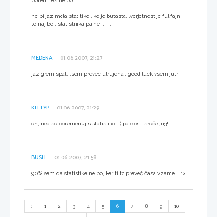
potem res ne bo....
ne bi jaz mela statitike...ko je butasta...verjetnost je ful fajn,
to naj bo...statistnika pa ne :|_ :|_
MEDENA
01.06.2007, 21:27
jaz grem spat...sem prevec utrujena...good luck vsem jutri
KITTYP
01.06.2007, 21:29
eh, nea se obremenuj s statistiko ;) pa dosti sreče ju3!
BUSHI
01.06.2007, 21:58
90% sem da statistike ne bo, ker ti to preveč časa vzame... :>
1
2
3
4
5
6
7
8
9
10