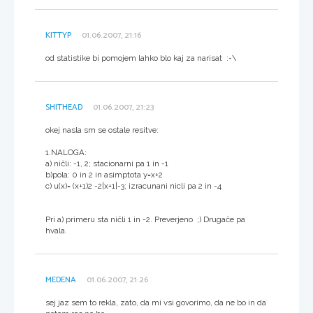
KITTYP
01.06.2007, 21:16
od statistike bi pomojem lahko blo kaj za narisat :-\
SHITHEAD
01.06.2007, 21:23
okej nasla sm se ostale resitve:
1.NALOGA:
a) ničli: -1, 2; stacionarni pa 1 in -1
b)pola: 0 in 2 in asimptota y=x+2
c) u(x)= (x+1)2 -2|x+1|-3; izracunani nicli pa 2 in -4
Pri a) primeru sta ničli 1 in -2. Preverjeno ;) Drugače pa
hvala.
MEDENA
01.06.2007, 21:26
sej jaz sem to rekla, zato, da mi vsi govorimo, da ne bo in da