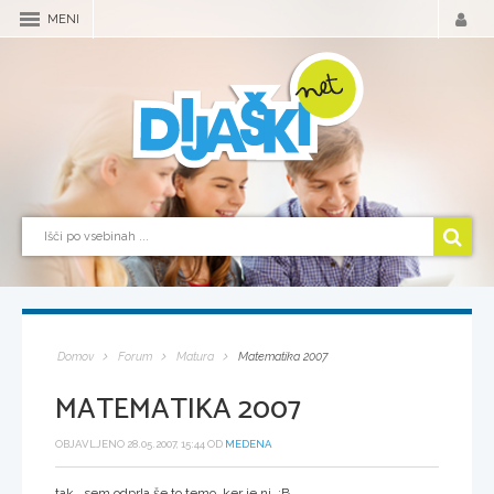
MENI
Domov
Forum
Matura
Matematika 2007
MATEMATIKA 2007
OBJAVLJENO 28.05.2007, 15:44 OD
MEDENA
tak...sem odprla še to temo, ker je ni :B