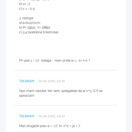
b) x= -2
c) x < -0,5
3. naloga:
a) a=b=220cm
b) P= 192pi, V= 288pi
c) 3:4 (podobna trikotnika)
Pri poli 1 - 10. naloga - men pride a= 1 k= x+1 ?
TJASIKAM
01.06.2007, 20:19
Ops mam narobe, ker sem spregledal da je x^3 :S:S se
oproščam.
TJASIKAM
01.06.2007, 20:21
Maš drugače prav a = -17 k= x^2 + 3x + 7