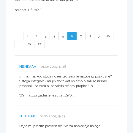
se dosti učite? :)
1
2
3
4
5
6
7
8
9
10
...
26
27
MISHKAAA
01.06.2007, 17:36
umm.. ma kdo slučajno rešitev zadnje naloge iz poskusne?
tistega integrala? mi jih do takrat ko smo pisali še nismo
predelali, pa sem si pozabila rešitev prepisat :B
Wanna....pr zadni je rezultat 19/6 :)
SHITHEAD
01.06.2007, 19:49
Dejte mi prosim preverit rešitve za naslednje naloge: