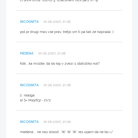
INCOGNITA
01.06.2007, 21:05
pol pr drugi mas vse prav, tretjo sm ti pa tak ze napisala ;)
MEDENA
01.06.2007, 21:08
folk...ka mislite, da bo kaj v zvezi s statistiko not?
INCOGNITA
01.06.2007, 21:08
2. naloga:
a) S= (
+
sqrt(3) - 2)/2
INCOGNITA
01.06.2007, 21:09
medena... ne nas strasit :W :W :W res upam da ne bo =/