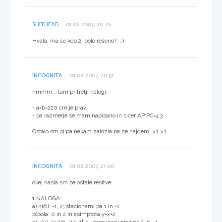
SHITHEAD
01.06.2007, 20:26
Hvala, ma še kdo 2. polo rešeno? ::)
INCOGNITA
01.06.2007, 20:51
hmmm... tam pr tretji nalogi:
- a=b=220 cm je prav
- pa razmerje se mam napisano in sicer AP:PC=4:3
Ostalo sm si pa nekam zalozla pa ne najdem >:( >:(
INCOGNITA
01.06.2007, 21:00
okej nasla sm se ostale resitve:
1.NALOGA:
a) ničli: -1, 2; stacionarni pa 1 in -1
b)pola: 0 in 2 in asimptota y=x+2
c) u(x)= (x+1)2 -2|x+1|-3; izracunani nicli pa 2 in -4