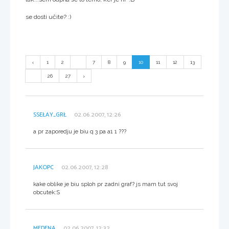
se dosti učite? :)
1
2
...
7
8
9
10
11
12
13
...
26
27
SSEŁAY_GRŁ
02.06.2007, 12:26
a pr zaporedju je biu q 3 pa a1 1 ???
JAKOPC
02.06.2007, 12:28
kake oblike je biu sploh pr zadni graf? js mam tut svoj
obcutek:S
MEDENA
02.06.2007, 12:32