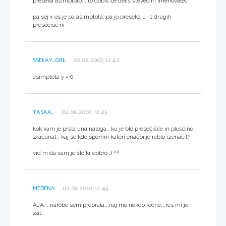
preseka asimptoto....to dobiš če deliš števec in imenovalec
pa sej x os je pa asimptota, pa jo preseka u -1 drugih
presecisc ni
SSEŁAY_GRŁ
02.06.2007, 12:42
asimptota y = 0
TASAA_
02.06.2007, 12:45
kok vam je pršla una naloga.. ku je blo presečišče in ploščino
zračunat.. kaj se kdo spomni kateri enačbi je rablo izenačit?
vid m da vam je šlo kr dobro ;) ^^
MEDENA
02.06.2007, 12:45
AJA:...narobe sem prebrala...naj me nekdo focne...res mi je
zal..