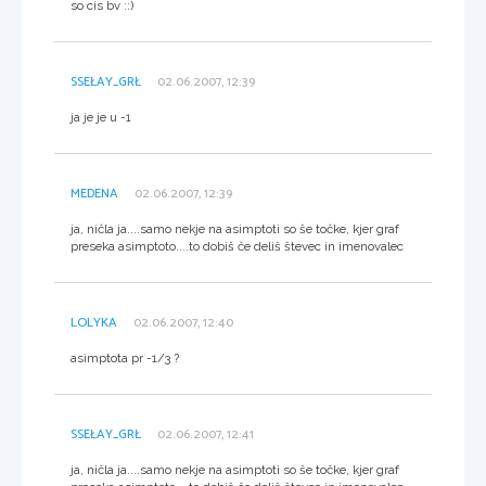
so cis bv ::)
SSEŁAY_GRŁ
02.06.2007, 12:39
ja je je u -1
MEDENA
02.06.2007, 12:39
ja, ničla ja....samo nekje na asimptoti so še točke, kjer graf
preseka asimptoto....to dobiš če deliš števec in imenovalec
LOLYKA
02.06.2007, 12:40
asimptota pr -1/3 ?
SSEŁAY_GRŁ
02.06.2007, 12:41
ja, ničla ja....samo nekje na asimptoti so še točke, kjer graf