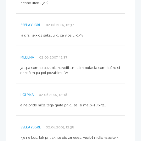
hehhe uredu je :)
SSEŁAY_GRŁ
02.06.2007, 12:37
ja graf je x os sekal u -1 pa y os u -1/3
MEDENA
02.06.2007, 12:37
ja...pa sem to pozabla naredit...mislim butasta sem, točke si
označim pa pol pozabim :W
LOLYKA
02.06.2007, 12:38
a ne pride ničla tega grafa pr -1. sej si mel x+1 /x^2..
SSEŁAY_GRŁ
02.06.2007, 12:38
kje ne bos, tak pritisk, se cis zmedes, veckrt nrdis napake k