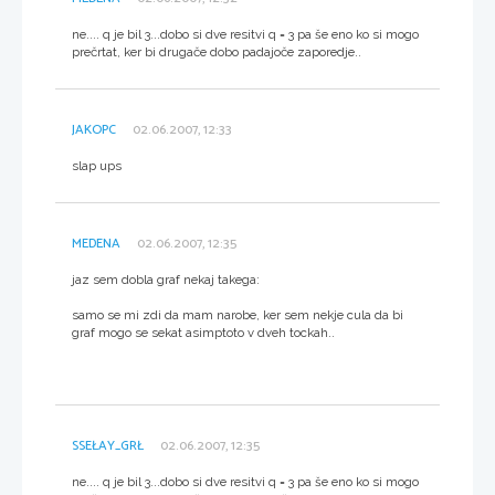
ne.... q je bil 3...dobo si dve resitvi q = 3 pa še eno ko si mogo
prečrtat, ker bi drugače dobo padajoče zaporedje..
JAKOPC
02.06.2007, 12:33
slap ups
MEDENA
02.06.2007, 12:35
jaz sem dobla graf nekaj takega:
samo se mi zdi da mam narobe, ker sem nekje cula da bi
graf mogo se sekat asimptoto v dveh tockah..
SSEŁAY_GRŁ
02.06.2007, 12:35
ne.... q je bil 3...dobo si dve resitvi q = 3 pa še eno ko si mogo