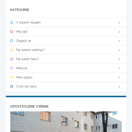
KATEGORIJE
V šolskih klopeh
Moj lajf
Dogaja se
Na katero srednjo?
Na kateri faks?
Matura
Mali oglasi
Čvek kar tako
IZPOSTAVLJENE VSEBINE