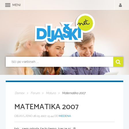
MENI
Domov
Forum
Matura
Matematika 2007
MATEMATIKA 2007
OBJAVLJENO 28.05.2007, 15:44 OD
MEDENA
tak...sem odprla še to temo, ker je ni :B