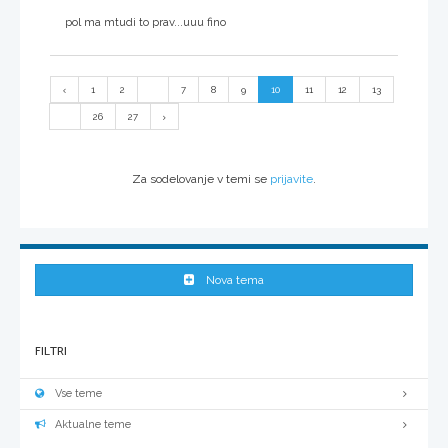
pol ma mtudi to prav...uuu fino
1
2
...
7
8
9
10
11
12
13
...
26
27
Za sodelovanje v temi se
prijavite
.
Nova tema
FILTRI
Vse teme
Aktualne teme