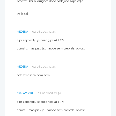
prečrtat, ker bi drugače dobo padajoče zaporedje..
pa ja sej
MEDENA
02.06.2007, 12:35
a pr zaporedju je biu q 3 pa a1 1 ???
oprosti...mas prav ja...narobe sem prebrala, oprosti
MEDENA
02.06.2007, 12:35
cela zmesana neka sem
SSEŁAY_GRŁ
02.06.2007, 12:36
a pr zaporedju je biu q 3 pa a1 1 ???
oprosti...mas prav ja...narobe sem prebrala, oprosti