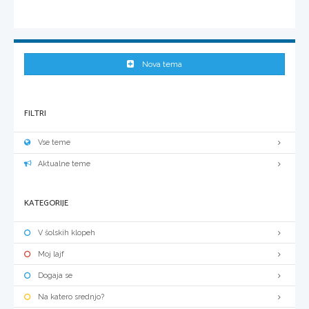
Nova tema
FILTRI
Vse teme
Aktualne teme
KATEGORIJE
V šolskih klopeh
Moj lajf
Dogaja se
Na katero srednjo?