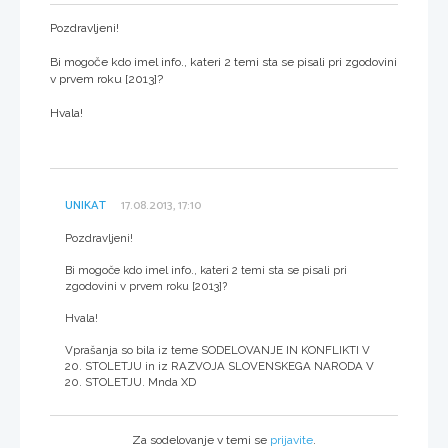
Pozdravljeni!
Bi mogoče kdo imel info., kateri 2 temi sta se pisali pri zgodovini
v prvem roku [2013]?
Hvala!
UNIKAT
17.08.2013, 17:10
Pozdravljeni!
Bi mogoče kdo imel info., kateri 2 temi sta se pisali pri
zgodovini v prvem roku [2013]?
Hvala!
Vprašanja so bila iz teme SODELOVANJE IN KONFLIKTI V
20. STOLETJU in iz RAZVOJA SLOVENSKEGA NARODA V
20. STOLETJU. Mnda XD
Za sodelovanje v temi se
prijavite
.