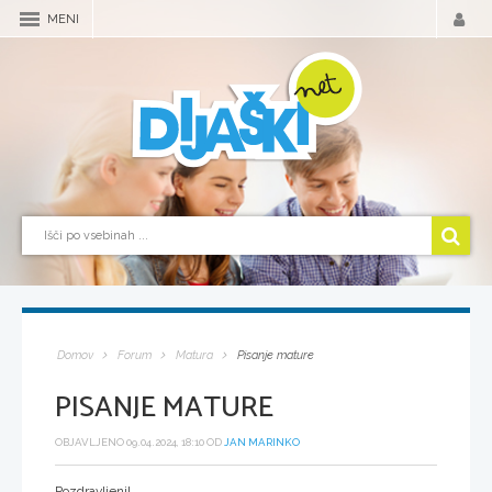
MENI
Domov
Forum
Matura
Pisanje mature
PISANJE MATURE
OBJAVLJENO 09.04.2024, 18:10 OD
JAN MARINKO
Pozdravljeni!