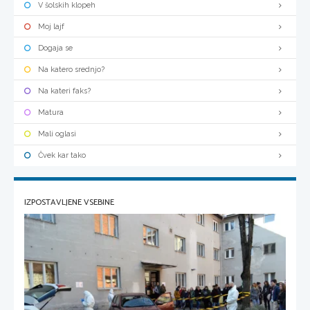
V šolskih klopeh
Moj lajf
Dogaja se
Na katero srednjo?
Na kateri faks?
Matura
Mali oglasi
Čvek kar tako
IZPOSTAVLJENE VSEBINE