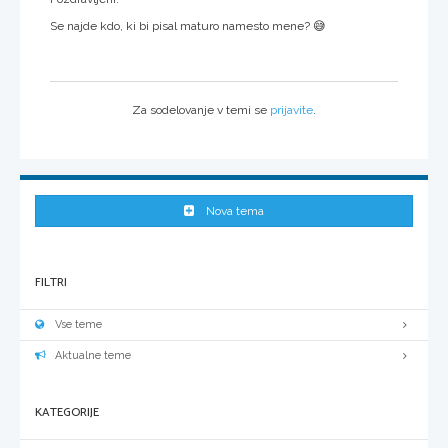
Se najde kdo, ki bi pisal maturo namesto mene? 😅
Za sodelovanje v temi se
prijavite
.
Nova tema
FILTRI
Vse teme
Aktualne teme
KATEGORIJE