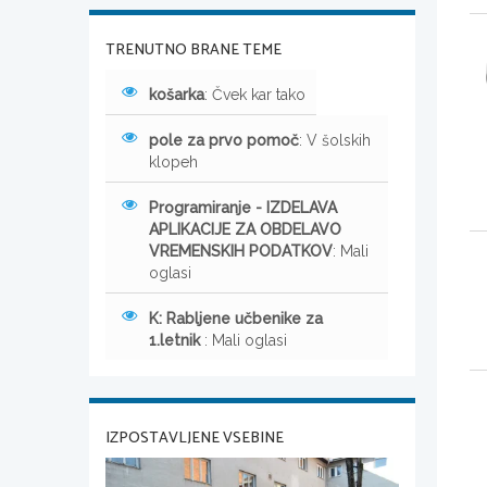
TRENUTNO BRANE TEME
košarka
: Čvek kar tako
pole za prvo pomoč
: V šolskih
klopeh
Programiranje - IZDELAVA
APLIKACIJE ZA OBDELAVO
VREMENSKIH PODATKOV
: Mali
oglasi
K: Rabljene učbenike za
1.letnik
: Mali oglasi
IZPOSTAVLJENE VSEBINE