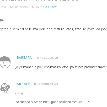
JAVLJENO 03.02.2008, 14:39 OD
*AJETAM*
jo.
rjetno nisem edina ki ima poklicno maturo letos, zato se javite, da 
...
-BARBARA-
07.02.2008, 21:11
joj jst mam tud poklicno maturo letos...pa še peti predmet zravn 
*AJETAM*
11.02.2008, 14:48
o živjo.
pa menda nisve edine tu gor s poklicno maturo... :-\