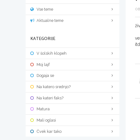
Vse teme
OB
Aktualne teme
živ
KATEGORIJE
ve
itd.
V šolskih klopeh
Moj lajf
Dogaja se
Na katero srednjo?
Na kateri faks?
Matura
Mali oglasi
Čvek kar tako