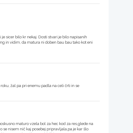
e sicer bilo kr nekaj. Dosti stvari je bilo napisanih
ling in vidim, da matura ni doben bau bau tako kot eni
ku, žal pa pri enemu padla na celi črti in se
 poskusno maturo vzela bol za hec kod za res,glede na
 se nisem nič kaj posebej pripravljala,pa je kar šlo