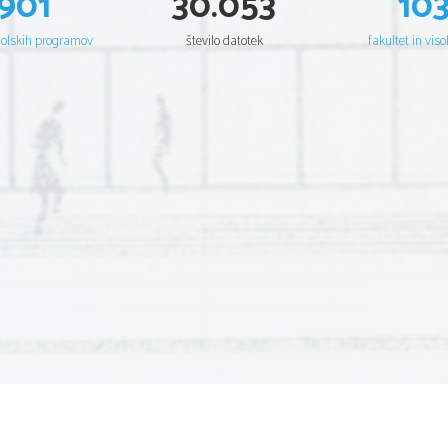
901
30.053
10
šolskih programov
število datotek
fakultet in viso