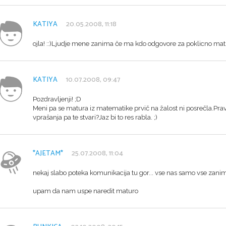
KATIYA
20.05.2008, 11:18
ojla! ::)Ljudje mene zanima če ma kdo odgovore za poklicno maturo
KATIYA
10.07.2008, 09:47
Pozdravljenji! ;D
Meni pa se matura iz matematike prvič na žalost ni posrečla.Prav
vprašanja pa te stvari?Jaz bi to res rabla. ;)
*AJETAM*
25.07.2008, 11:04
nekaj slabo poteka komunikacija tu gor... vse nas samo vse zani
upam da nam uspe naredit maturo