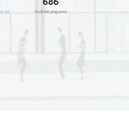
3
686
kih šol
študijskih programov