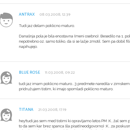
ANTRAX
08.03.2008, 12:39
Tudi jaz delam poklicno maturo.
Današnja pola je bila enostavna (meni osebno). Besedilo na 1. poli j
nepotrebno oz. samo toliko, da si se lažje zmotil. Sem pa dobil fi
napihujejo.
BLUE ROSE
11.03.2008, 09:22
tudi jaz imam poklicno maturo...3 predmete naredila v zimskem ro
pridružujem tistim, ki imajo spomladi poklicno maturo.
TITANA
21.03.2008, 17:19
hey!tudi jas sem med tistimi ki opravljamo letos PM :K...žal sem
to da sem kar brez spanca šla pisat(neodgovorno) :K...za poskusno