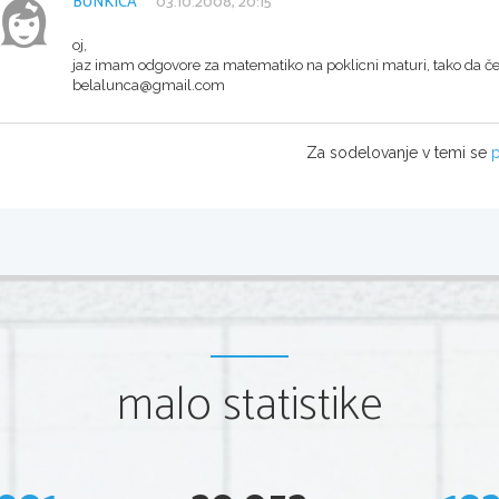
BUNKICA
03.10.2008, 20:15
oj,
jaz imam odgovore za matematiko na poklicni maturi, tako da če
belalunca@gmail.com
Za sodelovanje v temi se
p
malo statistike