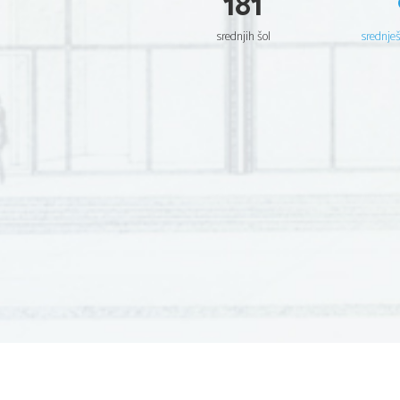
181
srednjih šol
srednje