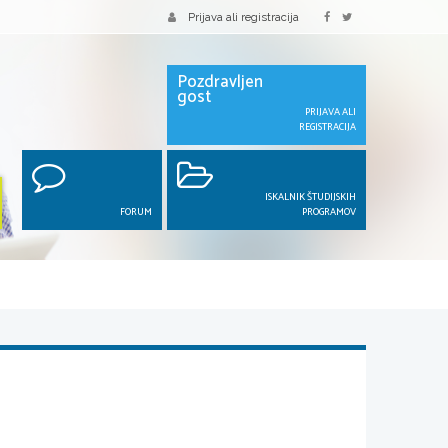
Prijava ali registracija
Pozdravljen
gost
PRIJAVA ALI
REGISTRACIJA
ISKALNIK ŠTUDIJSKIH
FORUM
PROGRAMOV