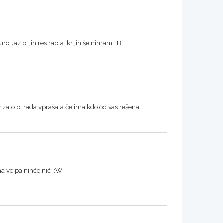
.Jaz bi jih res rabla ,kr jih še nimam. :B
 zato bi rada vprašala če ima kdo od vas rešena
ma ve pa nihče nič :W