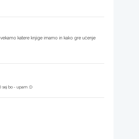
počvekamo katere knjige imamo in kako gre učenje
:) sej bo - upam :D