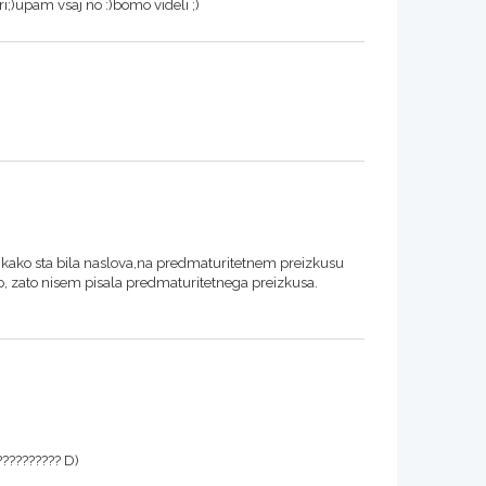
;)upam vsaj no :)bomo videli ;)
n kako sta bila naslova,na predmaturitetnem preizkusu
o, zato nisem pisala predmaturitetnega preizkusa.
?????????? D)