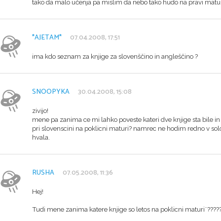
tako da malo učenja pa mislim da nebo tako hudo na pravi maturi
*AJETAM*
07.04.2008, 17:51
ima kdo seznam za knjige za slovenščino in angleščino ?
SNOOPYKA
30.04.2008, 15:08
zivijo!
mene pa zanima ce mi lahko poveste kateri dve knjige sta bile i
pri slovenscini na poklicni maturi? namrec ne hodim redno v sol
hvala.
RUSHA
07.05.2008, 11:36
Hej!
Tudi mene zanima katere knjige so letos na poklicni maturi¨????