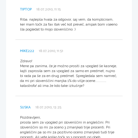
TIPTOP
18.07.2010, 11:15
Riba. najlepša hvala za odgovor, saj vem, da kompliciram,
ker mam točk za fax itak več kot preveč, ampak bom vseeno
šla pogledat to mojo slovenščino :)
MIKE222
18.07.2010, 11:51
Zdravo!
Mene pa zanima, če je možno prositi za vpogled še kasneje,
kajti zaprosila sem za vpogled za samo en predmet, nujno
bi rada pa še za en drug predmet. Spregledala sem namreč,
da mi pri slovenščini manjka 1% do višje ocene............
katastrofa! ali ima že kdo take izkušnje?
SUSKA
18.07.2010, 13:25
Pozdravljeni,
prosila sem za vpogled pri slovenščini in angleščini. Pri
slovenščini so mi za oceno 3 zmanjkali trije procenti. Pri
angleščini pa so mi za pozitivno oceno zmanjkali tudi trije
procenti. Ali vete koliko točk so 3 procenti pri obeh