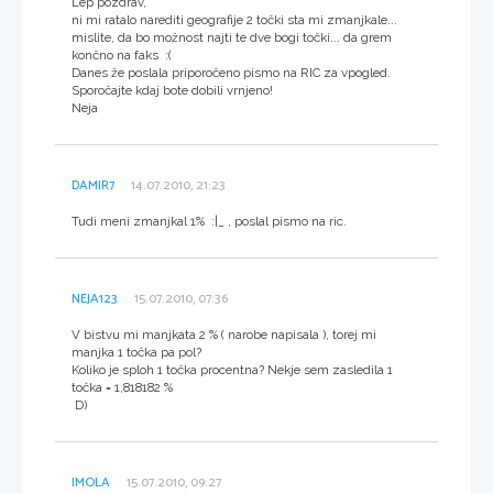
Lep pozdrav,
ni mi ratalo narediti geografije 2 točki sta mi zmanjkale...
mislite, da bo možnost najti te dve bogi točki... da grem
končno na faks :(
Danes že poslala priporočeno pismo na RIC za vpogled.
Sporočajte kdaj bote dobili vrnjeno!
Neja
DAMIR7
14.07.2010, 21:23
Tudi meni zmanjkal 1% :|_ , poslal pismo na ric.
NEJA123
15.07.2010, 07:36
V bistvu mi manjkata 2 % ( narobe napisala ), torej mi
manjka 1 točka pa pol?
Koliko je sploh 1 točka procentna? Nekje sem zasledila 1
točka = 1,818182 %
D)
IMOLA
15.07.2010, 09:27