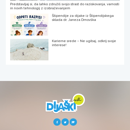
Predstavljaj si, da lahko združiš svojo strast do raziskovanja, varnosti
in novih tehnologij z izobraževanjem
Štipendije za dijake iz Štipendijskega
sklada dr. Janeza Drnovška
Karierne srede – Ne ugibaj, odkrij svoje
interese!