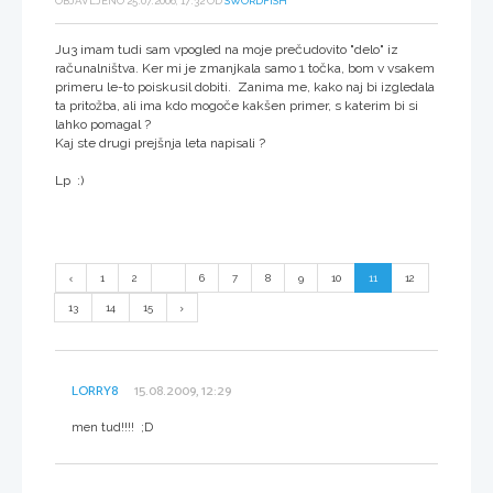
OBJAVLJENO 25.07.2006, 17:32 OD
SWORDFISH
Ju3 imam tudi sam vpogled na moje prečudovito "delo" iz
računalništva. Ker mi je zmanjkala samo 1 točka, bom v vsakem
primeru le-to poiskusil dobiti. Zanima me, kako naj bi izgledala
ta pritožba, ali ima kdo mogoče kakšen primer, s katerim bi si
lahko pomagal ?
Kaj ste drugi prejšnja leta napisali ?
Lp :)
1
2
...
6
7
8
9
10
11
12
13
14
15
LORRY8
15.08.2009, 12:29
men tud!!!! ;D