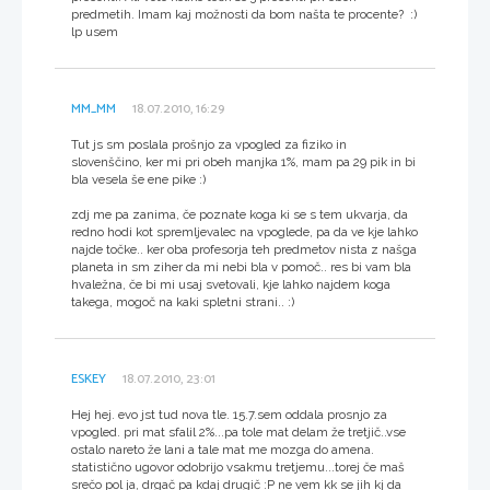
predmetih. Imam kaj možnosti da bom našta te procente? :)
lp usem
MM_MM
18.07.2010, 16:29
Tut js sm poslala prošnjo za vpogled za fiziko in
slovenščino, ker mi pri obeh manjka 1%, mam pa 29 pik in bi
bla vesela še ene pike :)
zdj me pa zanima, če poznate koga ki se s tem ukvarja, da
redno hodi kot spremljevalec na vpoglede, pa da ve kje lahko
najde točke.. ker oba profesorja teh predmetov nista z našga
planeta in sm ziher da mi nebi bla v pomoč.. res bi vam bla
hvaležna, če bi mi usaj svetovali, kje lahko najdem koga
takega, mogoč na kaki spletni strani.. :)
ESKEY
18.07.2010, 23:01
Hej hej. evo jst tud nova tle. 15.7.sem oddala prosnjo za
vpogled. pri mat sfalil 2%...pa tole mat delam že tretjič..vse
ostalo nareto že lani a tale mat me mozga do amena.
statistično ugovor odobrijo vsakmu tretjemu...torej če maš
srečo pol ja, drgač pa kdaj drugič :P ne vem kk se jih kj da