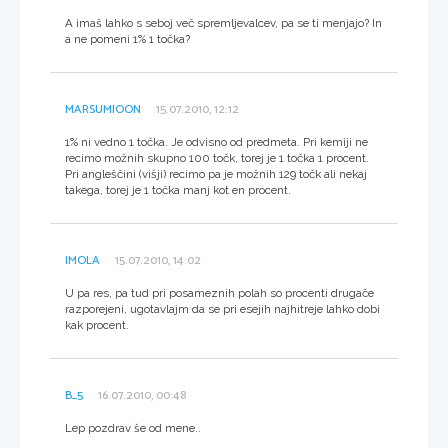
A imaš lahko s seboj več spremljevalcev, pa se ti menjajo? In
a ne pomeni 1% 1 točka?
MARSUMIOON
15.07.2010, 12:12
1% ni vedno 1 točka. Je odvisno od predmeta. Pri kemiji ne
recimo možnih skupno 100 točk, torej je 1 točka 1 procent.
Pri angleščini (višji) recimo pa je možnih 129 točk ali nekaj
takega, torej je 1 točka manj kot en procent.
IMOLA
15.07.2010, 14:02
U pa res, pa tud pri posameznih polah so procenti drugače
razporejeni, ugotavlajm da se pri esejih najhitreje lahko dobi
kak procent.
B_5
16.07.2010, 00:48
Lep pozdrav še od mene..