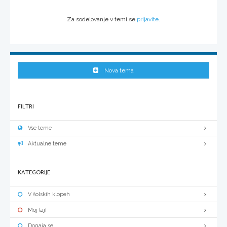
Za sodelovanje v temi se
prijavite
.
Nova tema
FILTRI
Vse teme
Aktualne teme
KATEGORIJE
V šolskih klopeh
Moj lajf
Dogaja se