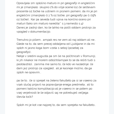
Opravljala sm splošno maturo in pri geografiji in angleščini
mi je zmanjkalo skupno 1% do višje ocene (oz.če seštevam
procente oz.točke na ustnem in pisnem pomeni, da mi je pri
angleščini zmanjkalo 0,1 % oz.točke, pri geografiji pa 0,09%
oz.točke).. Kar pa seveda tudi vpiva na končno oceno pri
maturi (tako sm maturo naredila'' s 3 namesto s 4)
Danes je zadnji dan, ko še lahko na pošti oddam prošnjo za
vpogled v dokumentacijo.
Trenutno jo pišem.. ampak res ne vem ali naj oddam ali ne..
Glede na to, da sem precej oddaljena od Ljubljane in da mi
sploh ni jasno koga bom vzela s seboj (posebej za
geografijo)..
Nekje v sredini augusta pa sm še na počitnicah v Romuniji,
ki jih nikakor ne morem odložiti(ampak to se da rešiti tudi s
pooblastilo).. zanima me samo to, če kdo ve naslednje: če
dam jaz prošnjo za vpogled.. ali je kasneje možno, da ga
sploh ne opravim..
pa še to.. če si sprejet na želeno fakulteto pa si se vseeno za
vsak slučaj prijavil na popravljanje enega predmeta.. ali to
pomeni kakšno komplikacijo ali je vseeno in se potem po
vsej verjetnosti le še odjaviš saj ne potrebuješ večjega
števila točk?
Sploh mi je kot vse najprej to, da sem sprejeta na fakulteto..