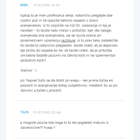
RIBA.
17.07.2010, 21:10
tiptop to je men profesorca rekla: natančno preglejte obe
izpitni poli in če opazite kakšno napako s strani
ocenjevalcev, si to zapišite na list (št. vprašanja in kaj je
narobe) – to boste nato vnesli v pritožbo; kjer sta nalogo
ocenjevala dva ocenjevalca, pa se njuna ocena pri
posameznem vprašanju
razlikuje
, si to prav tako zabeležite.
Ko boste to natančno pregledali, boste videli, ali je dejansko
kje prišlo do napake ali ne; če boste videli, da je pritožba
smiselna (bodite pozorni na število točk in na spremembo
odstotnih točk!)
Srečno! :)
ps: Največ točk se da dobit pri eseju - ker je ena točka en
procent in ocenjevanje dokaj subjektivno; medtem ko so pri
slovnici 4 točke 1 procent.
TAMI
17.07.2010, 22:44
a mogoče pozna kdo koga ki bi šel pogledat maturo iz
slovenščine?? hvala !!