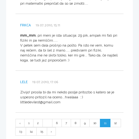
pri matematki prepričat da so se zmotli....
FRKCA
19.07.2010, 15:11
mm_mm
, pri meni je ista situacija: 29 pik, ampak mi fali pri
fiziki in pa nemščini.....
V petek sem dala prošnjo na pošto. Pa isto ne vem, komu
naj rečem, da bi šel z mano..... predvsem pri fiziki,
nemščina me ne skrbi toliko, ker mi gre... Tako da, če najdeš
koga, se tudi jaz priporočam :)
LELE
19.07.2010, 17:06
Zivijo! prosila bi da mi nekdo poslje pritozbo s katero se je
uspesno pritozil na oceno...hwalaaa ::)
littledevilest@gmail.com
1
2
...
6
7
8
9
10
11
12
13
14
15