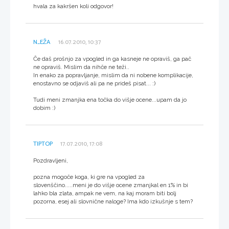
hvala za kakršen koli odgovor!
N_EŽA
16.07.2010, 10:37
Če daš prošnjo za vpogled in ga kasneje ne opraviš, ga pač
ne opraviš. Mislim da nihče ne teži..
In enako za popravljanje, mislim da ni nobene komplikacije,
enostavno se odjaviš ali pa ne prideš pisat... :)
Tudi meni zmanjka ena točka do višje ocene...upam da jo
dobim :)
TIPTOP
17.07.2010, 17:08
Pozdravljeni,
pozna mogoče koga, ki gre na vpogled za
slovenščino.....meni je do višje ocene zmanjkal en 1% in bi
lahko bla zlata, ampak ne vem, na kaj moram biti bolj
pozorna, esej ali slovnične naloge? Ima kdo izkušnje s tem?