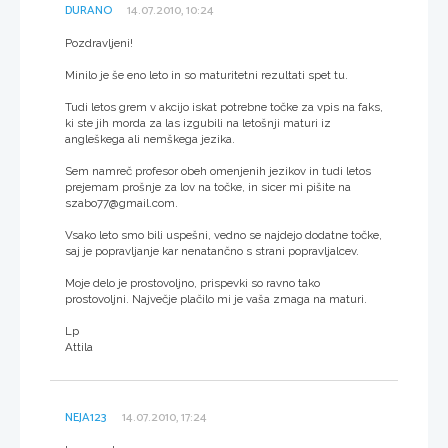
DURANO
14.07.2010, 10:24
Pozdravljeni!
Minilo je še eno leto in so maturitetni rezultati spet tu.
Tudi letos grem v akcijo iskat potrebne točke za vpis na faks,
ki ste jih morda za las izgubili na letošnji maturi iz
angleškega ali nemškega jezika.
Sem namreč profesor obeh omenjenih jezikov in tudi letos
prejemam prošnje za lov na točke, in sicer mi pišite na
szabo77@gmail.com.
Vsako leto smo bili uspešni, vedno se najdejo dodatne točke,
saj je popravljanje kar nenatančno s strani popravljalcev.
Moje delo je prostovoljno, prispevki so ravno tako
prostovoljni. Največje plačilo mi je vaša zmaga na maturi.
Lp
Attila
NEJA123
14.07.2010, 17:24