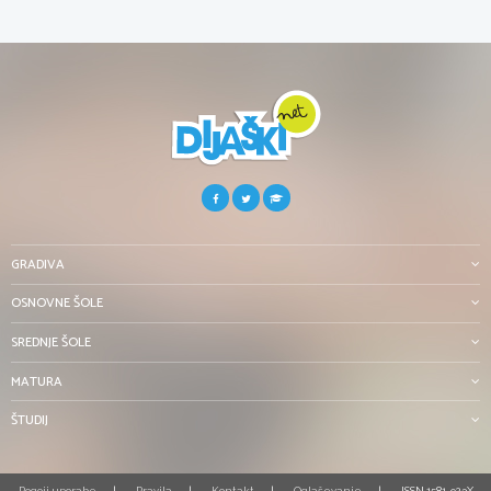
GRADIVA
OSNOVNE ŠOLE
SREDNJE ŠOLE
MATURA
ŠTUDIJ
Pogoji uporabe
Pravila
Kontakt
Oglaševanje
ISSN 1581-923X