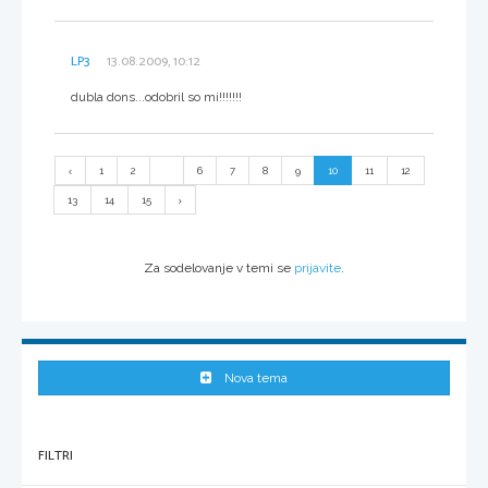
LP3
13.08.2009, 10:12
dubla dons...odobril so mi!!!!!!!
1
2
...
6
7
8
9
10
11
12
13
14
15
Za sodelovanje v temi se
prijavite
.
Nova tema
FILTRI