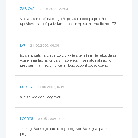
ZABICAA
23.07.2009, 22:04
Vpisat se moraš na drugo željo. Če ti bodo pa pritožbo
upošteval se boš pa iz tam izpial in vpisal na medicino. :ZZ
LP3
24.07.2009, 09:09
jst sm pisala na univerzo u lj kk je s tem in mi je reku, da se
vpišem na fax na kerga sm sprejeta in se nato naknadno
prepišem na medicino, če mi bojo odobril boljšo oceno.
DUDLEY
07.08.2009, 16:19
a je ze kdo dobu odgovor?
LORRY8
09.08.2009, 13:09
12. majo šele sejo, tak da bojo odgovori šele 13. al pa 14. nč
prej.