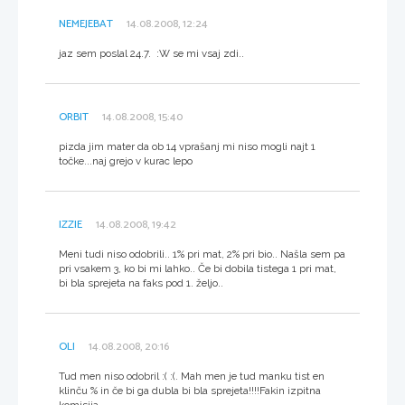
NEMEJEBAT
14.08.2008, 12:24
jaz sem poslal 24.7. :W se mi vsaj zdi..
ORBIT
14.08.2008, 15:40
pizda jim mater da ob 14 vprašanj mi niso mogli najt 1
točke...naj grejo v kurac lepo
IZZIE
14.08.2008, 19:42
Meni tudi niso odobrili.. 1% pri mat, 2% pri bio.. Našla sem pa
pri vsakem 3, ko bi mi lahko.. Če bi dobila tistega 1 pri mat,
bi bla sprejeta na faks pod 1. željo..
OLI
14.08.2008, 20:16
Tud men niso odobril :( :(. Mah men je tud manku tist en
klinču % in če bi ga dubla bi bla sprejeta!!!!Fakin izpitna
komisija.