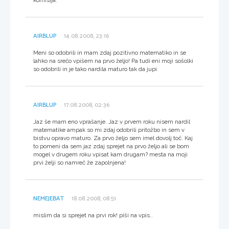
AIRBLUP
14.08.2008, 23:16
Meni so odobrili in mam zdaj pozitivno matematiko in se
lahko na srečo vpišem na prvo željo! Pa tudi eni moji sošolki
so odobrili in je tako nardila maturo tak da jupi
AIRBLUP
17.08.2008, 02:36
Jaz še mam eno vprašanje. Jaz v prvem roku nisem nardil
matematike ampak so mi zdaj odobrili pritožbo in sem v
bistvu opravo maturo. Za prvo željo sem imel dovolj toč. Kaj
to pomeni da sem jaz zdaj sprejet na prvo željo ali se bom
mogel v drugem roku vpisat kam drugam? mesta na moji
prvi želji so namreč že zapolnjena!
NEMEJEBAT
18.08.2008, 08:51
mislim da si sprejet na prvi rok! piši na vpis..