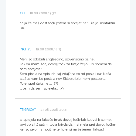
OLI
18.08.2008, 19:32
^^ ja če maš dost točk potem si sprejet na 1. željo. Kontaktiri
RIC.
INCHY_
19.08.2008, 14:13
Meni so odobrili angleščino, slovenščino pa ne:)
Tak da mam zdaj dovolj točk za tretjo željo.. To pomeni da
sem sprejeta?
Sem pisala na vpis, da kaj zdaj? pa so mi poslali da: Naša
služba vam bo poslala nov Sklep o izbirnem postopku.
Torej spet čakanje ... ???
Upam da sem sprejeta.. :-\
*TIGRICA*
21.08.2008, 20:31
si sprejeta na faks če imaš dovolj točk-tak kot vsi k so mel
prvi vpis!! :) pač ni tvoja krivda da nisi mela prej dovolj točkm
ker so se oni zmotil ne te, torej si na željenem faksu:)