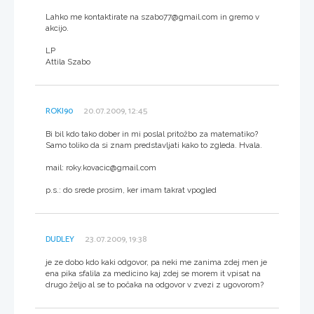
Lahko me kontaktirate na szabo77@gmail.com in gremo v
akcijo.
LP
Attila Szabo
ROKI90
20.07.2009, 12:45
Bi bil kdo tako dober in mi poslal pritožbo za matematiko?
Samo toliko da si znam predstavljati kako to zgleda. Hvala.
mail: roky.kovacic@gmail.com
p.s.: do srede prosim, ker imam takrat vpogled
DUDLEY
23.07.2009, 19:38
je ze dobo kdo kaki odgovor, pa neki me zanima zdej men je
ena pika sfalila za medicino kaj zdej se morem it vpisat na
drugo željo al se to počaka na odgovor v zvezi z ugovorom?