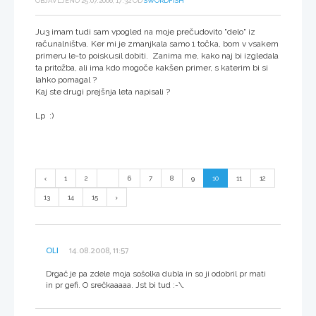
OBJAVLJENO 25.07.2006, 17:32 OD
SWORDFISH
Ju3 imam tudi sam vpogled na moje prečudovito "delo" iz
računalništva. Ker mi je zmanjkala samo 1 točka, bom v vsakem
primeru le-to poiskusil dobiti. Zanima me, kako naj bi izgledala
ta pritožba, ali ima kdo mogoče kakšen primer, s katerim bi si
lahko pomagal ?
Kaj ste drugi prejšnja leta napisali ?
Lp :)
1
2
...
6
7
8
9
10
11
12
13
14
15
OLI
14.08.2008, 11:57
Drgač je pa zdele moja sošolka dubla in so ji odobril pr mati
in pr gefi. O srečkaaaaa. Jst bi tud :-\.