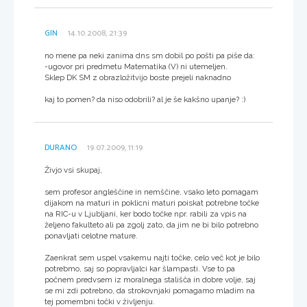
GIN
14.10.2008, 21:39
no mene pa neki zanima dns sm dobil po pošti pa piše da:
-ugovor pri predmetu Matematika (V) ni utemeljen.
Sklep DK SM z obrazložitvijo boste prejeli naknadno
kaj to pomen? da niso odobrili? al je še kakšno upanje? :)
DURANO
19.07.2009, 11:19
Živjo vsi skupaj,
sem profesor angleščine in nemščine, vsako leto pomagam
dijakom na maturi in poklicni maturi poiskat potrebne točke
na RIC-u v Ljubljani, ker bodo točke npr. rabili za vpis na
željeno fakulteto ali pa zgolj zato, da jim ne bi bilo potrebno
ponavljati celotne mature.
Zaenkrat sem uspel vsakemu najti točke, celo več kot je bilo
potrebmo, saj so popravljalci kar šlampasti. Vse to pa
počnem predvsem iz moralnega stališča in dobre volje, saj
se mi zdi potrebno, da strokovnjaki pomagamo mladim na
tej pomembni točki v življenju.