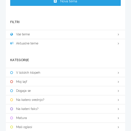
Nova tema
FILTRI
Vse teme
Aktualne teme
KATEGORIJE
V šolskih klopeh
Moj lajf
Dogaja se
Na katero srednjo?
Na kateri faks?
Matura
Mali oglasi