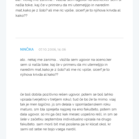
našla toke, kaj če v primeru da mi utemeljijo in naredim
mat,kako je z šolo? ali me ric vpiše, sicerf je to njihova krivda al
kako??
NINČIKA
07.10.2006, 14:06
alo.. nekaj me zanima... vložila sem ugovor na oceno,ker
sem si našla toke, kaj če v primeru da mi utemeljijo in
naredim mat,kako je z šolo? ali me ric vpiše, sicerf je to
njihova krivda al kako??
če boš dobila pozitivno rešen ugovor, potem se boš lahko
vpisala (verjetno v tretjem roku), tud če bo že ta mimo. vsaj
tak je men logično. js sm delala v spomladanskem roku
maturo, sm bla sprejeta najprej na eno fakulteto, potem sm
dala ugovor, so mi ga čez kak mesec uspešno rešl, in sm se
šele v začetku septembra individualno vpisala na drugo
fakulteto. sam morš bit mal posilena pa kr klicat okol, kr
sami od sebe ne bojo vsega nardil.