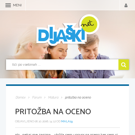
MENI
Domov
Forum
Matura
pritožba na oceno
PRITOŽBA NA OCENO
OBJAVLJENO 06.10.2006, 14:12 OD
MALA19
alo.. nekaj me zanima... vložila sem ugovor na oceno,ker sem si