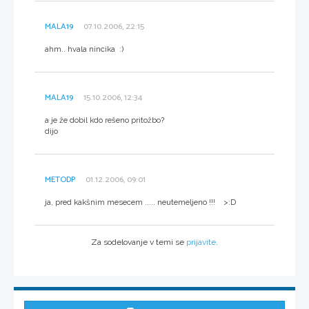
MALA19
07.10.2006, 22:15
ahm.. hvala nincika :)
MALA19
15.10.2006, 12:34
a je že dobil kdo rešeno pritožbo?
dijo
METODP
01.12.2006, 09:01
ja, pred kakšnim mesecem ..... neutemeljeno !!! >:D
Za sodelovanje v temi se
prijavite
.