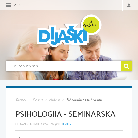
MENI
Domov
Forum
Matura
Psihologija - seminarska
PSIHOLOGIJA - SEMINARSKA
OBJAVLJENO 08.12.2006, 20:42 OD
LADY
hej,