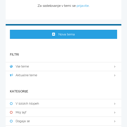
Za sodelovanje v temi se
prijavite
.
Nova tema
FILTRI
Vse teme
Aktualne teme
KATEGORIJE
V šolskih klopeh
Moj lajf
Dogaja se