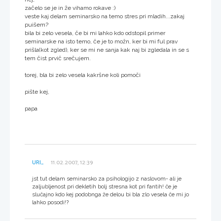
začelo se je in že vihamo rokave :)
veste kaj delam seminarsko na temo stres pri mladih...zakaj
puišem?
bila bi zelo vesela, če bi mi lahko kdo odstopil primer
seminarske na isto temo, če je to možn, ker bi mi ful prav
prišla(kot zgled), ker se mi ne sanja kak naj bi zgledala in se s
tem čist prvič srečujem.
torej, bla bi zelo vesela kakršne koli pomoči
pište kej,
papa
URI_
11.02.2007, 12:39
jst tut delam seminarsko za psihologijo z naslovom- ali je
zaljubljenost pri dekletih bolj stresna kot pri fantih! če je
slučajno kdo kej podobnga že delou bi bla zlo vesela če mi jo
lahko posodi!?