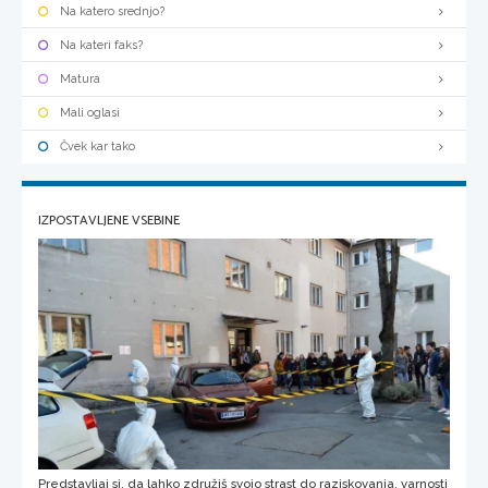
Na katero srednjo?
Na kateri faks?
Matura
Mali oglasi
Čvek kar tako
IZPOSTAVLJENE VSEBINE
Predstavljaj si, da lahko združiš svojo strast do raziskovanja, varnosti