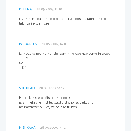
MEDENA
28.05.2007, 14:10
jaz mislim, da je moglo bit tak...tudi dosti ostalih je melo
tak...pa še to mi gre
INCOGNITA
28.05.2007, 14:11
ja medena pol mama isto, sam mi drgac napisemo in sicer:
S
S/
S/
SHITHEAD
28.05.2007, 14:12
Hehe, kak ste pa čisto 1. nalogo :)
js sm neki v tem stilu: publicistično, subjektivno,
neumetnostno,... kaj že pol? še tri heh
MISHKAAA
28.05.2007, 14:12