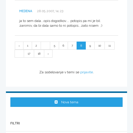
MEDENA
28.05.2007, 14:23
ja to sem dala...opis dogodkov.... potopis pa mi je bil
zanimiv, da bi dala samo to ni potopis...zato nisem ;)
1
2
...
5
6
7
8
9
10
11
...
17
18
Za sodelovanje v temi se
prijavite
.
Nova tema
FILTRI