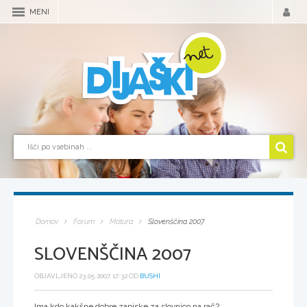
MENI
Domov
Forum
Matura
Slovenščina 2007
SLOVENŠČINA 2007
OBJAVLJENO 23.05.2007, 17:32 OD
BUSHI
Ima kdo kakšne dobre zapiske za slovnico na rač?