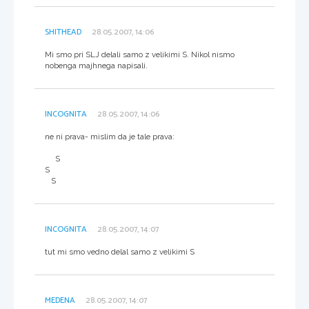
SHITHEAD
28.05.2007, 14:06
Mi smo pri SLJ delali samo z velikimi S. Nikol nismo
nobenga majhnega napisali.
INCOGNITA
28.05.2007, 14:06
ne ni prava- mislim da je tale prava:
S
S
S
INCOGNITA
28.05.2007, 14:07
tut mi smo vedno delal samo z velikimi S
MEDENA
28.05.2007, 14:07