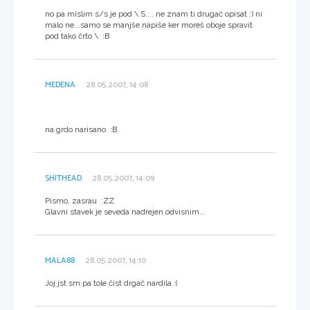
no pa mislim s/s je pod \ S.... ne znam ti drugač opisat :) ni
malo ne...samo se manjše napiše ker moreš oboje spravit
pod tako črto \ :B
MEDENA
28.05.2007, 14:08
na grdo narisano :B
SHITHEAD
28.05.2007, 14:09
Pismo, zasrau :ZZ
Glavni stavek je seveda nadrejen odvisnim...
MALA88
28.05.2007, 14:10
Joj jst sm pa tole čist drgač nardila :(