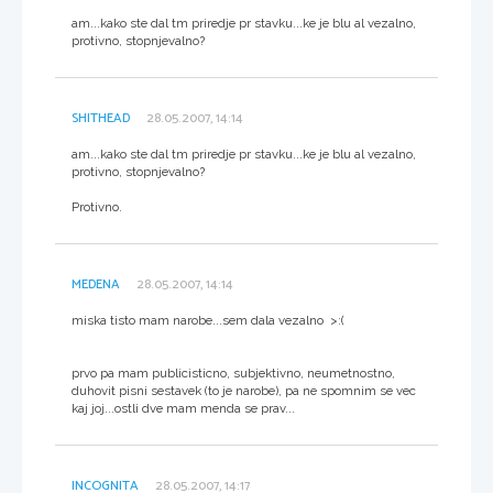
am...kako ste dal tm priredje pr stavku...ke je blu al vezalno,
protivno, stopnjevalno?
SHITHEAD
28.05.2007, 14:14
am...kako ste dal tm priredje pr stavku...ke je blu al vezalno,
protivno, stopnjevalno?
Protivno.
MEDENA
28.05.2007, 14:14
miska tisto mam narobe...sem dala vezalno >:(
prvo pa mam publicisticno, subjektivno, neumetnostno,
duhovit pisni sestavek (to je narobe), pa ne spomnim se vec
kaj joj...ostli dve mam menda se prav...
INCOGNITA
28.05.2007, 14:17