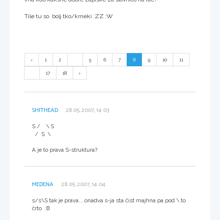
Tile tu so bolj tko/krneki :ZZ :W
1
2
...
5
6
7
8
9
10
11
...
17
18
SHITHEAD
28.05.2007, 14:03
S / \ S
/ S \
A je to prava S-struktura?
MEDENA
28.05.2007, 14:04
s/s\S tak je prava....onadva s-ja sta čist majhna pa pod \ to
črto :B