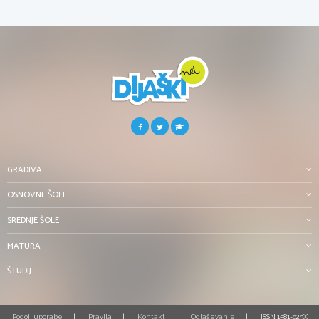
GRADIVA
OSNOVNE ŠOLE
SREDNJE ŠOLE
MATURA
ŠTUDIJ
Pogoji uporabe
Pravila
Kontakt
Oglaševanje
ISSN 1581-923X