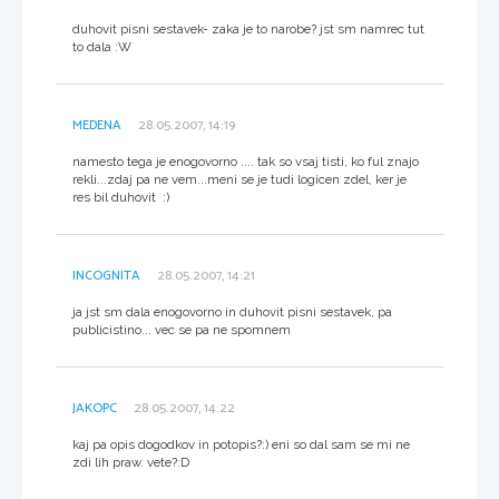
duhovit pisni sestavek- zaka je to narobe? jst sm namrec tut
to dala :W
MEDENA
28.05.2007, 14:19
namesto tega je enogovorno .... tak so vsaj tisti, ko ful znajo
rekli...zdaj pa ne vem...meni se je tudi logicen zdel, ker je
res bil duhovit :)
INCOGNITA
28.05.2007, 14:21
ja jst sm dala enogovorno in duhovit pisni sestavek, pa
publicistino... vec se pa ne spomnem
JAKOPC
28.05.2007, 14:22
kaj pa opis dogodkov in potopis?:) eni so dal sam se mi ne
zdi lih praw. vete?:D