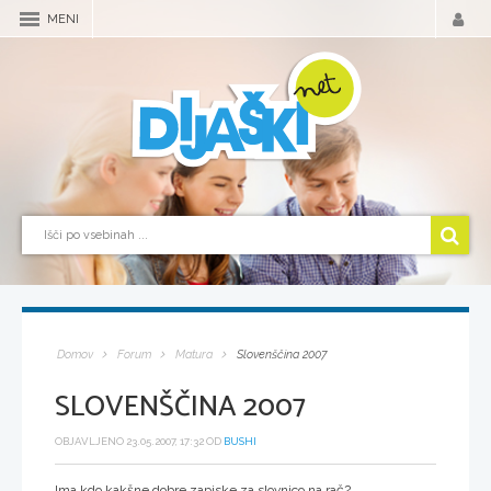
MENI
Domov
Forum
Matura
Slovenščina 2007
SLOVENŠČINA 2007
OBJAVLJENO 23.05.2007, 17:32 OD
BUSHI
Ima kdo kakšne dobre zapiske za slovnico na rač?