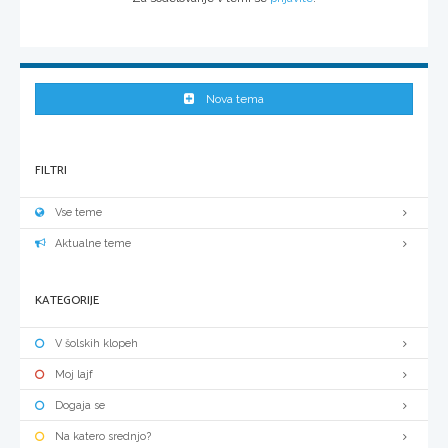
Nova tema
FILTRI
Vse teme
Aktualne teme
KATEGORIJE
V šolskih klopeh
Moj lajf
Dogaja se
Na katero srednjo?