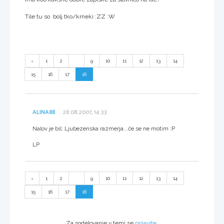
Tile tu so bolj tko/krneki :ZZ :W
1
2
...
9
10
11
12
13
14
15
16
17
18
ALINA88
28.08.2007, 14:33
Nalov je bil: Ljubezenska razmerja...če se ne motim :P
LP
1
2
...
9
10
11
12
13
14
15
16
17
18
Za sodelovanje v temi se
prijavite
.