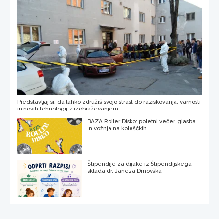
Predstavljaj si, da lahko združiš svojo strast do raziskovanja, varnosti
in novih tehnologij z izobraževanjem
BAZA Roller Disko: poletni večer, glasba
in vožnja na koleščkih
Štipendije za dijake iz Štipendijskega
sklada dr. Janeza Drnovška