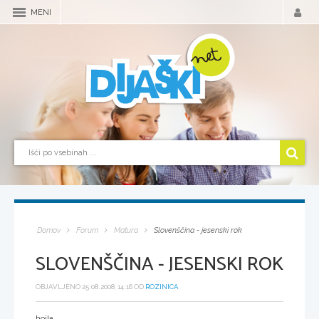
MENI
Domov
Forum
Matura
Slovenščina - jesenski rok
SLOVENŠČINA - JESENSKI ROK
OBJAVLJENO 25.08.2008, 14:16 OD
ROZINICA
hojla