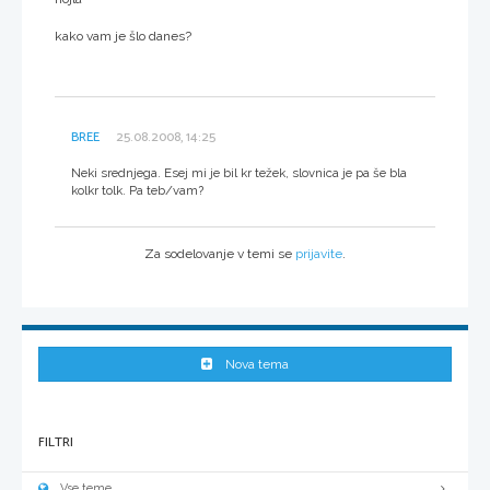
kako vam je šlo danes?
BREE
25.08.2008, 14:25
Neki srednjega. Esej mi je bil kr težek, slovnica je pa še bla
kolkr tolk. Pa teb/vam?
Za sodelovanje v temi se
prijavite
.
Nova tema
FILTRI
Vse teme