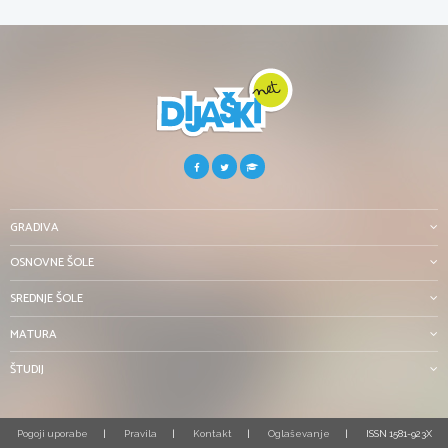
GRADIVA
OSNOVNE ŠOLE
SREDNJE ŠOLE
MATURA
ŠTUDIJ
Pogoji uporabe
Pravila
Kontakt
Oglaševanje
ISSN 1581-923X