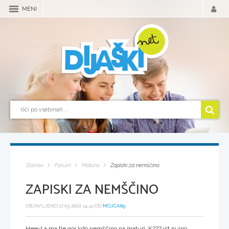
MENI
Domov
Forum
Matura
Zapiski za nemščino
ZAPISKI ZA NEMŠČINO
OBJAVLJENO 17.03.2007, 14:41 OD
MOJCA89
Heey! a ma tle gor kdo nemščino na maturi :K??? jst nujno