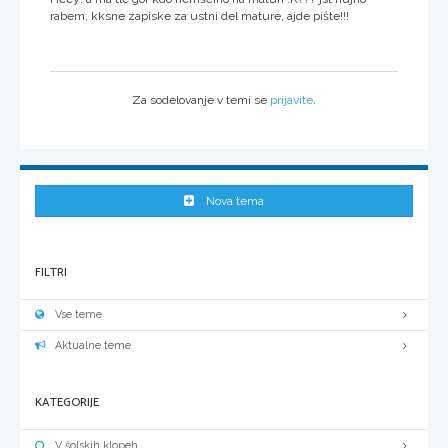
rabem, kksne zapiske za ustni del mature, ajde pište!!!
Za sodelovanje v temi se
prijavite
.
Nova tema
FILTRI
Vse teme
Aktualne teme
KATEGORIJE
V šolskih klopeh