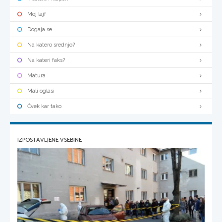
Moj lajf
Dogaja se
Na katero srednjo?
Na kateri faks?
Matura
Mali oglasi
Čvek kar tako
IZPOSTAVLJENE VSEBINE