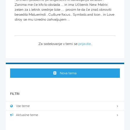
Zanima me če kfo to obvlada ... in ima Učbenik New Matrix
zelen za 1 letnik srednje šole ... prosim te da če znaš obnoviti
besedilo Maluerindi , Culture focus , Symbols and Icon , in Love
stroy se mu izredno zahvaljujem ...
Za sodelovanje v temi se
prijavite
.
Nova tema
FILTRI
Vse teme
Aktualne teme