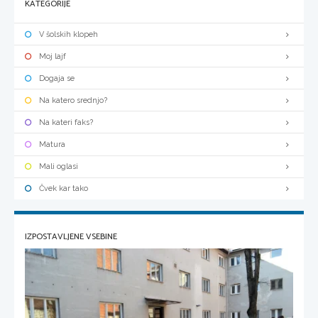
KATEGORIJE
V šolskih klopeh
Moj lajf
Dogaja se
Na katero srednjo?
Na kateri faks?
Matura
Mali oglasi
Čvek kar tako
IZPOSTAVLJENE VSEBINE