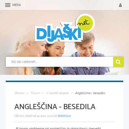
MENI
Domov
Forum
V šolskih klopeh
Angleščina - besedila
ANGLEŠČINA - BESEDILA
OBJAVLJENO 06.10.2012, 11:01 OD
NINIKA17
:B Imam probleme pri angleščini in obnavljanju besedil...