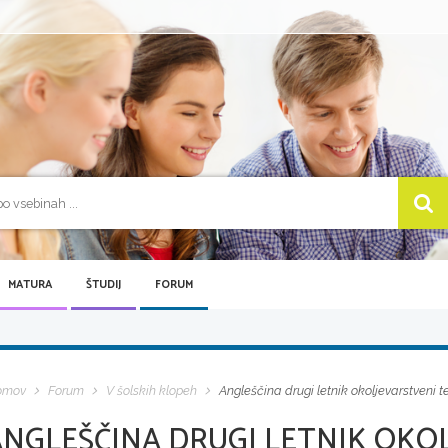
MATURA
ŠTUDIJ
FORUM
omov
Forum
V šolskih klopeh
Angleščina drugi letnik okoljevarstveni teh
NGLEŠČINA DRUGI LETNIK OKOLJ