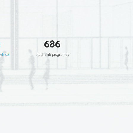
3
686
kih šol
študijskih programov