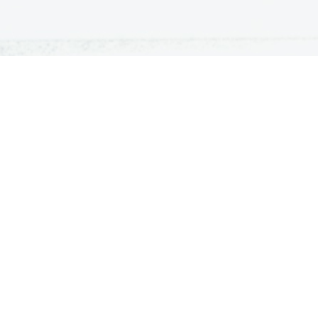
ATURA
ŠTUDIJ
lošna matura
Iskalnik študijskih programov
turitetni tečaj
Univerze
klicna matura
Fakultete in visoke šole
ogled v pole in ugovor
Višje šole
Razpisi za vpis