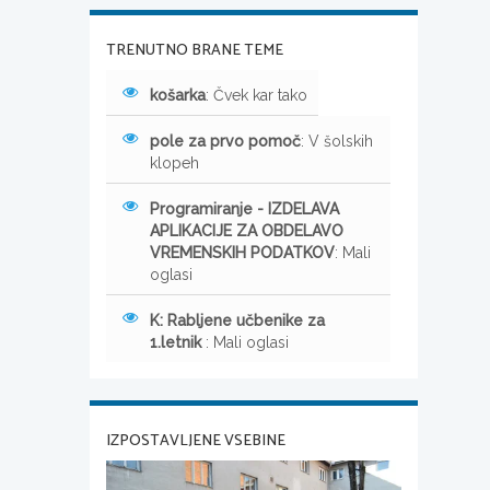
TRENUTNO BRANE TEME
košarka
: Čvek kar tako
pole za prvo pomoč
: V šolskih
klopeh
Programiranje - IZDELAVA
APLIKACIJE ZA OBDELAVO
VREMENSKIH PODATKOV
: Mali
oglasi
K: Rabljene učbenike za
1.letnik
: Mali oglasi
IZPOSTAVLJENE VSEBINE