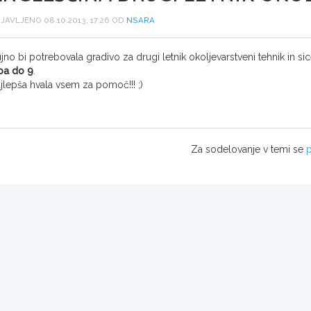
JAVLJENO 08.10.2013, 17:26 OD
NSARA
jno bi potrebovala gradivo za drugi letnik okoljevarstveni tehnik in s
pa do 9
.
jlepša hvala vsem za pomoč!!! ;)
Za sodelovanje v temi se
p