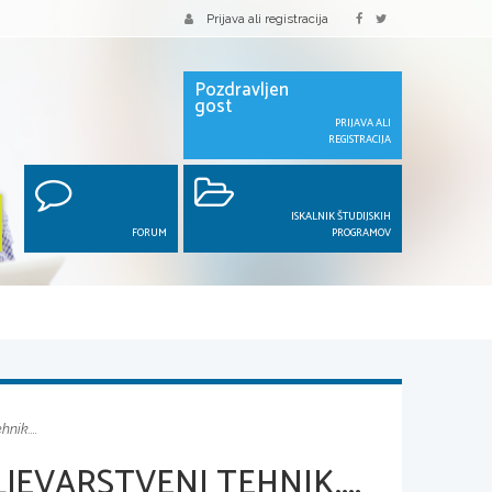
Prijava ali registracija
Pozdravljen
gost
PRIJAVA ALI
REGISTRACIJA
ISKALNIK ŠTUDIJSKIH
FORUM
PROGRAMOV
nik....
EVARSTVENI TEHNIK....