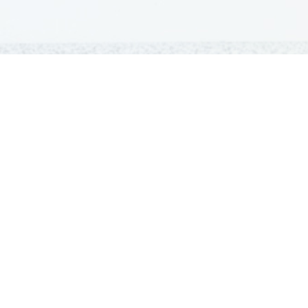
GRADIVA
Šolska gradiva
Pošlji datoteke
Seznam donatorjev
Najbolje ocenjena
Največkrat prenešena