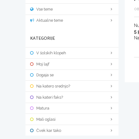
Vse teme
OB
Aktualne teme
Nu
5 
KATEGORIJE
Na
V šolskih klopeh
Moj lajf
Dogaja se
Na katero srednjo?
Na kateri faks?
Matura
Mali oglasi
Čvek kar tako