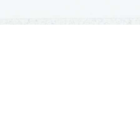
OSNOVNE ŠOLE
SREDNJE ŠOLE
M
Seznam osnovnih šol
Iskalnik SŠ programov
Sp
Osnovnošolski koledar
Srednje šole po regijah
Ma
Nacionalno preverjanje znanja
Vpis v srednje šole
Po
Tretji predmet NPZ
Srednješolski koledar
Vp
Dijaški domovi