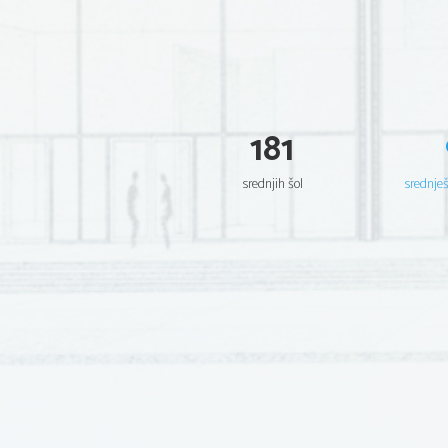
181
srednjih šol
srednje