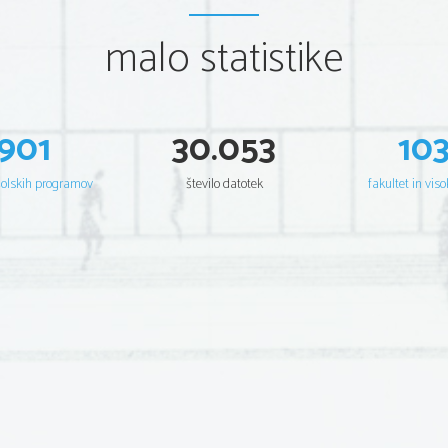
malo statistike
901
30.053
10
šolskih programov
število datotek
fakultet in viso