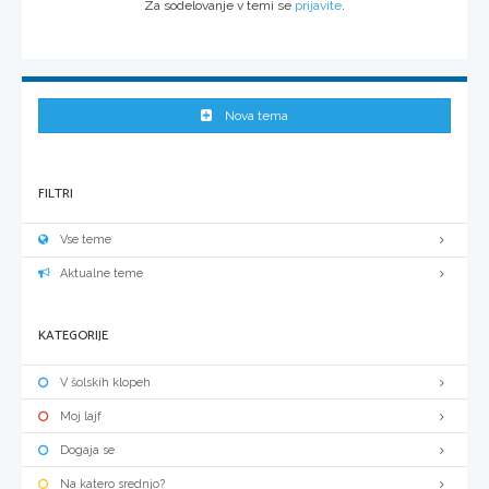
Za sodelovanje v temi se
prijavite
.
Nova tema
FILTRI
Vse teme
Aktualne teme
KATEGORIJE
V šolskih klopeh
Moj lajf
Dogaja se
Na katero srednjo?