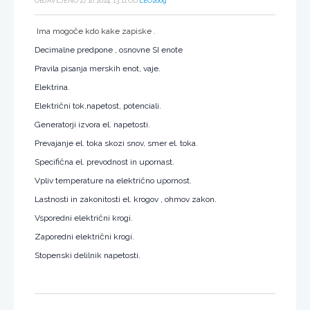
OBJAVLJENO 27.10.2024, 13:11 OD
LEO2009
Ima mogoče kdo kake zapiske .
Decimalne predpone , osnovne SI enote
Pravila pisanja merskih enot, vaje.
Elektrina.
Električni tok,napetost, potenciali.
Generatorji izvora el. napetosti.
Prevajanje el. toka skozi snov, smer el. toka.
Specifična el. prevodnost in upornast.
Vpliv temperature na električno upornost.
Lastnosti in zakonitosti el. krogov , ohmov zakon.
Vsporedni električni krogi.
Zaporedni električni krogi.
Stopenski delilnik napetosti.