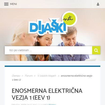
MENI
Domov
Forum
V šolskih klopeh
enosmerna električna vezja
1 (eev 1)
ENOSMERNA ELEKTRIČNA
VEZJA 1 (EEV 1)