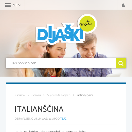
MENI
Domov
Forum
V šolskih klopeh
italjanščina
ITALJANŠČINA
OBJAVLJENO 08.06.2006, 19:18 OD
TEJCI
kaj bi mi lahko kdo prebedel kaj pomeni tole: