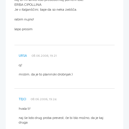
ERBA CIPOLLINA
Je v italjanščini, baje da so neka zelišča.
rabim nujno!
lepo prosim
URSA
08.06.2006, 19:21
oj!
mislim, da je to planinski drobnjak:)
TEJCI
08.06.2006, 19:24
hvala ti!
naj še kdo drug proba prevest, če bi blo možno, da je kaj
druga