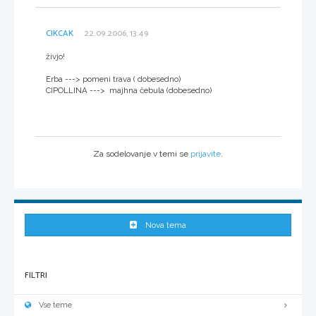
CIKCAK
22.09.2006, 13:49
živjo!
Erba ---> pomeni trava ( dobesedno)
CIPOLLINA ---> majhna čebula (dobesedno)
Za sodelovanje v temi se
prijavite
.
Nova tema
FILTRI
Vse teme