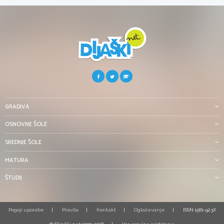
GRADIVA
OSNOVNE ŠOLE
SREDNJE ŠOLE
MATURA
ŠTUDIJ
Pogoji uporabe
Pravila
Kontakt
Oglaševanje
ISSN 1581-923X