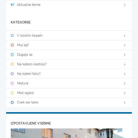
Aktualne teme
KATEGORIJE
V šolskih klopeh
Moj lajf
Dogaja se
Na katero srednjo?
Na kateri faks?
Matura
Mali oglasi
Čvek kar tako
IZPOSTAVLJENE VSEBINE