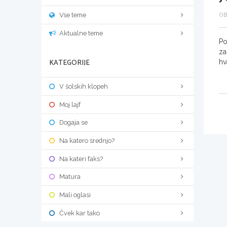
Vse teme
OB
Aktualne teme
Po
za
KATEGORIJE
hv
V šolskih klopeh
Moj lajf
Dogaja se
Na katero srednjo?
Na kateri faks?
Matura
Mali oglasi
Čvek kar tako