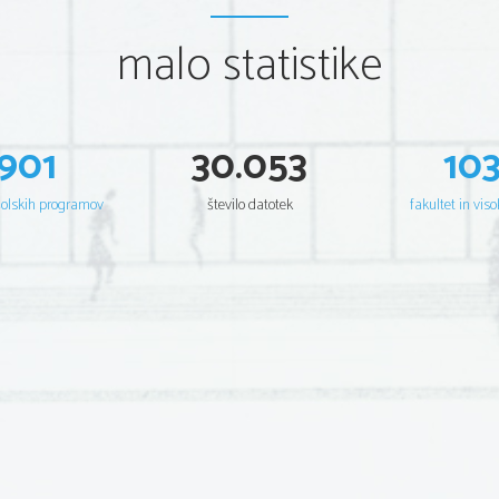
malo statistike
901
30.053
10
šolskih programov
število datotek
fakultet in viso