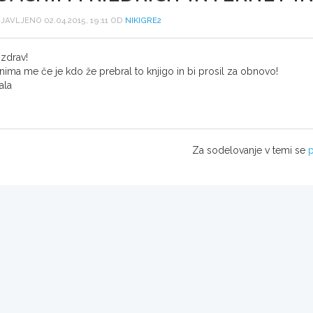
JAVLJENO 02.04.2015, 19:11 OD
NIKIGRE2
zdrav!
nima me če je kdo že prebral to knjigo in bi prosil za obnovo!
ala
Za sodelovanje v temi se
p