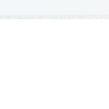
GRADIVA
Šolska gradiva
Pošlji datoteke
Seznam donatorjev
Najbolje ocenjena
Največkrat prenešena