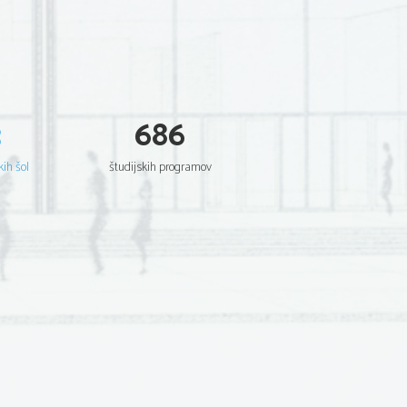
3
686
kih šol
študijskih programov