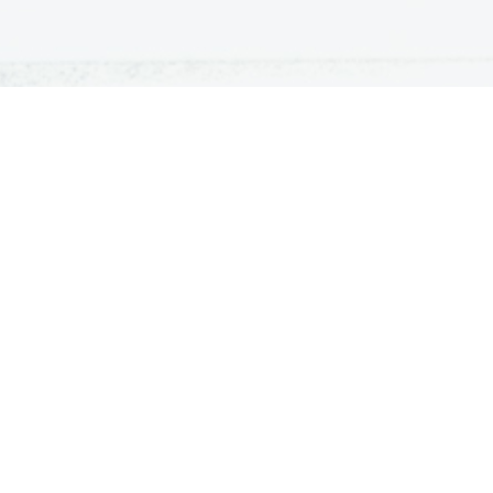
ATURA
ŠTUDIJ
lošna matura
Iskalnik študijskih programov
turitetni tečaj
Univerze
klicna matura
Fakultete in visoke šole
ogled v pole in ugovor
Višje šole
Razpisi za vpis