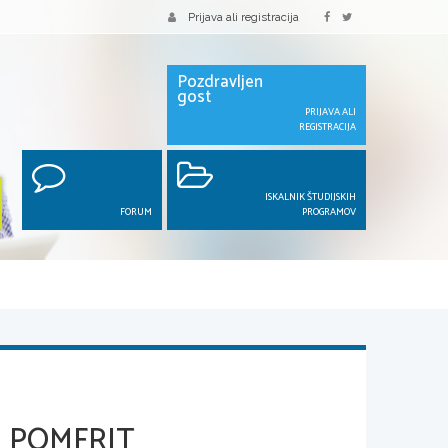
Prijava ali registracija
Pozdravljen
gost
PRIJAVA ALI
REGISTRACIJA
ISKALNIK ŠTUDIJSKIH
FORUM
PROGRAMOV
N POMFRIT