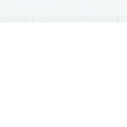
OSNOVNE ŠOLE
SREDNJE ŠOLE
M
Seznam osnovnih šol
Iskalnik SŠ programov
Sp
Osnovnošolski koledar
Srednje šole po regijah
Ma
Nacionalno preverjanje znanja
Vpis v srednje šole
Po
Tretji predmet NPZ
Srednješolski koledar
Vp
Dijaški domovi