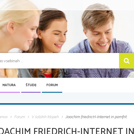
MATURA
ŠTUDIJ
FORUM
omov
Forum
V šolskih klopeh
Joachim friedricH-Internet in pomfrit
JOACHIM FRIEDRICH-INTERNET I