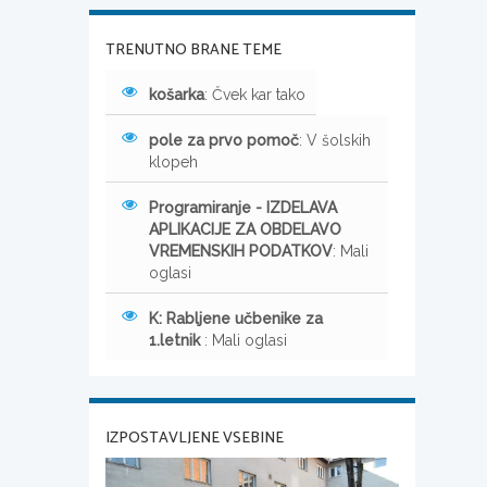
TRENUTNO BRANE TEME
košarka
: Čvek kar tako
pole za prvo pomoč
: V šolskih
klopeh
Programiranje - IZDELAVA
APLIKACIJE ZA OBDELAVO
VREMENSKIH PODATKOV
: Mali
oglasi
K: Rabljene učbenike za
1.letnik
: Mali oglasi
IZPOSTAVLJENE VSEBINE