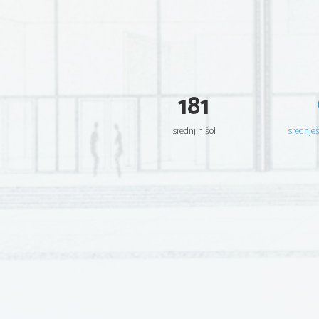
181
srednjih šol
srednje