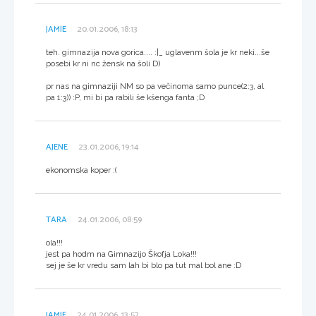
JAMIE
20.01.2006, 18:13
teh. gimnazija nova gorica.... :|_ uglavenm šola je kr neki...še
posebi kr ni nc žensk na šoli D)
pr nas na gimnaziji NM so pa večinoma samo punce(2:3, al
pa 1:3)) :P, mi bi pa rabili še kšenga fanta ;D
AJENE
23.01.2006, 19:14
ekonomska koper :(
TARA
24.01.2006, 08:59
ola!!!
jest pa hodm na Gimnazijo Škofja Loka!!!
sej je še kr vredu sam lah bi blo pa tut mal bol ane :D
JAMIE
24.01.2006, 13:57