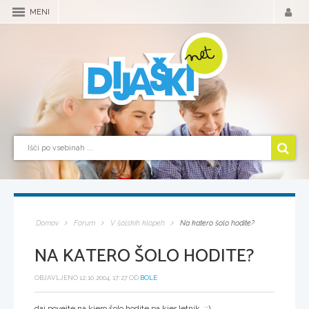
MENI
Domov
Forum
V šolskih klopeh
Na katero šolo hodite?
NA KATERO ŠOLO HODITE?
OBJAVLJENO 12.10.2004, 17:27 OD
BOLE
daj povejte na kjero šolo hodite pa kjer letnik ::)