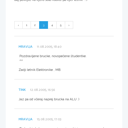
1
2
3
4
5
MRAVLJA
11.08.2005, 18:40
Pozdravljene brucke, novopečene študentke.
^^
Zadji letnik Elektronike , MB.
TINK
12.08.2005, 16:56
Jaz pa od včeraj naprej brucka na ALU :)
MRAVLJA
15.08.2005, 17:03