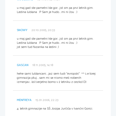
u maj gad ste pametni kle gor...jst sm pa prvi letnik gim.
Ledina lublana :P Sam je hudo...mi ni žou ;)
SNOWY
20.10.2005, 20:33
u maj gad ste pametni kle gor...jst sm pa prvi letnik gim.
Ledina lublana :P Sam je hudo...mi ni žou ;)
jst sem tud fazanka na ledini ;)
GASCAN
18.11.2005, 14:18
hehe sami lublancani...jaz sem tudi "evropski" ^^ 1.e torej
gimnazija ptuj...sam mi se nismo meli nobenih
izmenjav...lol (verjetno bomo v 2 letniku z cezko) D)
MENFREYA
15.01.2006, 22:23
4. letnik gimnazije na SŠ Josipa Jurčiča v Ivančni Gorici.