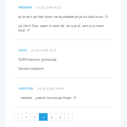
PHEENKA
14.05.2006, 15:23
ej če se ti pa treh strani ne da preletet je pa tut dost kriza ;D
jst isto k Tara. upam d zadn let. ne sj je ql, sam js jo mam
dost :P
SASO
20.05.2006, 15:37
ŠCRM Kamnik, gimnazija
Nimam pripomb.
SANYYAA
24.05.2006, 18:46
...hehehe....3.letnik Gimnazije Koper :P
1
2
3
4
5