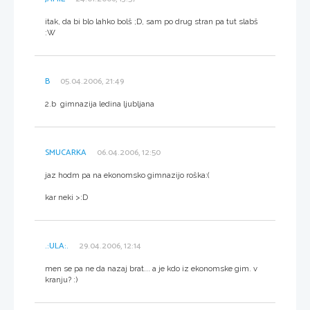
itak, da bi blo lahko bolš ;D, sam po drug stran pa tut slabš
:W
B
05.04.2006, 21:49
2.b gimnazija ledina ljubljana
SMUCARKA
06.04.2006, 12:50
jaz hodm pa na ekonomsko gimnazijo roška:(
kar neki >:D
.:ULA:.
29.04.2006, 12:14
men se pa ne da nazaj brat... a je kdo iz ekonomske gim. v
kranju? :)