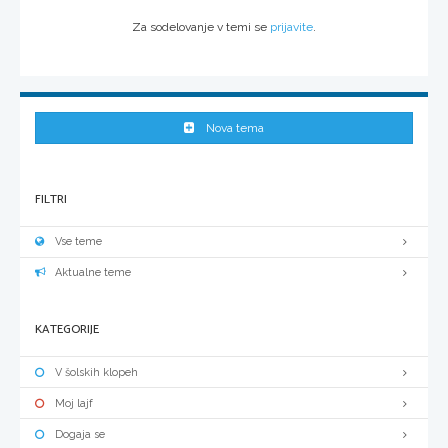
Za sodelovanje v temi se
prijavite
.
Nova tema
FILTRI
Vse teme
Aktualne teme
KATEGORIJE
V šolskih klopeh
Moj lajf
Dogaja se