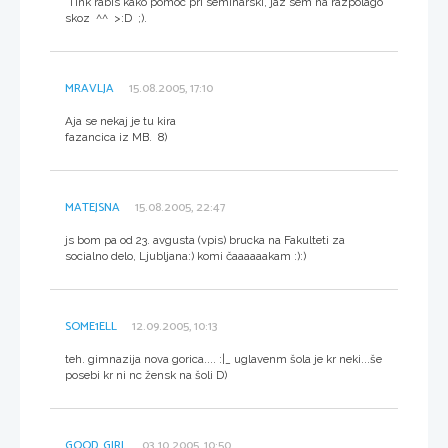
Tink rabis kako pomoc pri seminarski, jaz sem na razpolago
skoz ^^ >:D ;).
MRAVLJA
15.08.2005, 17:10
Aja se nekaj je tu kira
fazancica iz MB. 8)
MATEJSNA
15.08.2005, 22:47
js bom pa od 23. avgusta (vpis) brucka na Fakulteti za
socialno delo, Ljubljana:) komi čaaaaaakam :):)
SOME1ELL
12.09.2005, 10:13
teh. gimnazija nova gorica.... :|_ uglavenm šola je kr neki...še
posebi kr ni nc žensk na šoli D)
GOOD_GIRL
03.10.2005, 10:50