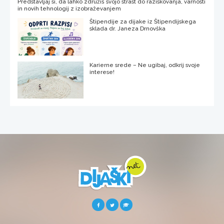
Predstavljaj si, da lahko združiš svojo strast do raziskovanja, varnosti
in novih tehnologij z izobraževanjem
Štipendije za dijake iz Štipendijskega
sklada dr. Janeza Drnovška
Karierne srede – Ne ugibaj, odkrij svoje
interese!