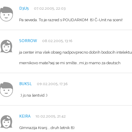
D3U5
07.02.2005, 22:03
Pa seveda. To je razred s POUDARKOM 8) Č-Unit na sceni!
SORROW
08.02.2005, 13:16
ja center ima vlek obseg nadpovprecno dobrih bodocih intelektualc
mernikovo mate?sej se mi smilte...mi jo mamo za deutsch
BUKSL
09.02.2005, 17:36
:) js na šentvid :)
KEIRA
10.02.2005, 21:42
GImnazija Kranj....druh letnik 8)