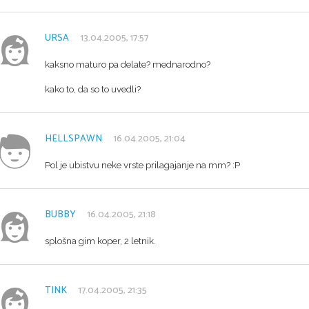
URSA
13.04.2005, 17:57
kaksno maturo pa delate? mednarodno?
kako to, da so to uvedli?
HELLSPAWN
16.04.2005, 21:04
Pol je ubistvu neke vrste prilagajanje na mm? :P
BUBBY
16.04.2005, 21:18
splošna gim koper, 2 letnik.
TINK
17.04.2005, 21:35