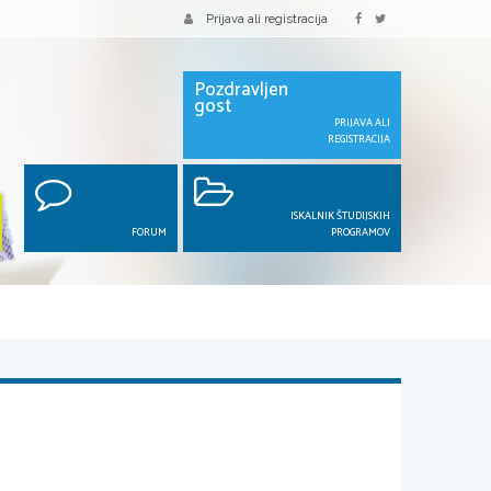
Prijava ali registracija
Pozdravljen
gost
PRIJAVA ALI
REGISTRACIJA
ISKALNIK ŠTUDIJSKIH
FORUM
PROGRAMOV