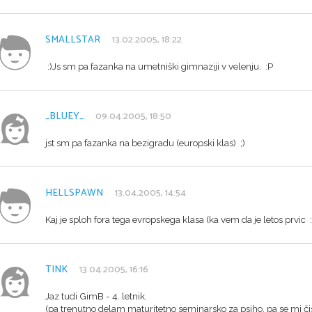
SMALLSTAR
13.02.2005, 18:22
:)Js sm pa fazanka na umetniški gimnaziji v velenju. :P
_BLUEY_
09.04.2005, 18:50
jst sm pa fazanka na bezigradu (europski klas) ;)
HELLSPAWN
13.04.2005, 14:54
Kaj je sploh fora tega evropskega klasa (ka vem da je letos prvi
TINK
13.04.2005, 16:16
Jaz tudi GimB - 4. letnik.
(pa trenutno delam maturitetno seminarsko za psiho, pa se mi či