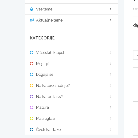
Vse teme
OB
Aktualne teme
da
KATEGORIJE
V šolskih klopeh
Moj lajf
Dogaja se
Na katero srednjo?
Na kateri faks?
Matura
Mali oglasi
Čvek kar tako