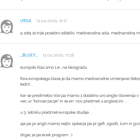
URSA
13.04.2005, 16:17
a zdej so trije posebni oddelki; mednarodna sola, mednarodna mat
_BLUEY_
13.04.2005, 17:28
europski klas smo 1.e...na bezigradu
fora evropskega klasa je da mamo mednarodne izmenjave (letos s
tedn)...
kar se predmetov tiče pa mamo 1 dodatno uro angle (slovenija v sv
vec ur "konverzacije" in se en nov predmet u anglescini....
u 3. letniku predmet evropske studije...
aja pa pr angli mamo nejtiv spikerja pa pr gefi, zgodli, lum in gv
drgac je pa enak program :)