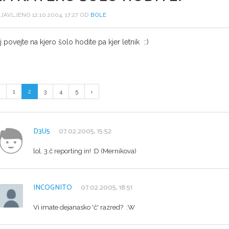
JAVLJENO 12.10.2004, 17:27 OD
BOLE
j povejte na kjero šolo hodite pa kjer letnik ::)
1
2
3
4
5
D3U5
07.02.2005, 15:52
lol. 3.č reporting in! :D (Mernikova)
INCOGNITO
07.02.2005, 18:51
Vi imate dejanasko 'č' razred? :W