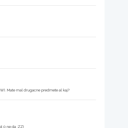
c :W). Mate mal drugacne predmete al kaj?
st 0 ne da :ZZ)