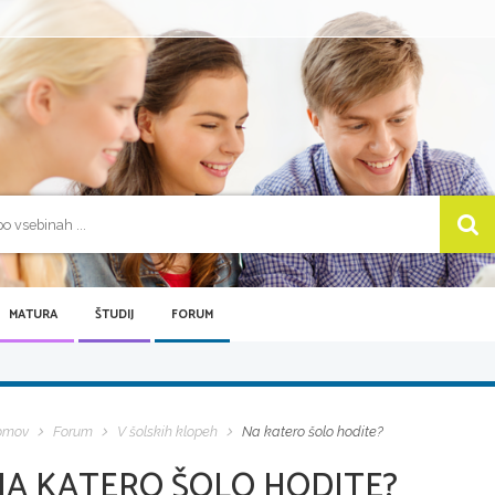
MATURA
ŠTUDIJ
FORUM
omov
Forum
V šolskih klopeh
Na katero šolo hodite?
NA KATERO ŠOLO HODITE?