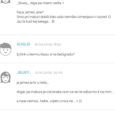
_bluey_, tega pa nisem vedla :)
Faca James, ane?
Smo pri maturi dobili tisto vašo nemško izmenjavo v razred :D
Jaz bi tudi kej takega.. :B
SCHILJO
19.04.2005, 18:50
Ej tink u kermu klasu si na bežigradu?
_BLUEY_
12.05.2005, 20:00
ja james je kr u redu...
drgac pa matura je cist enaka razn ce se ne odlocmo it na mm...
a nase nemce...hehe...vrjetn crnca ne... :) ;D