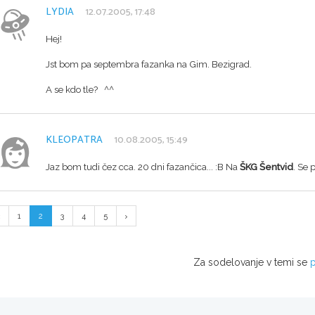
LYDIA
12.07.2005, 17:48
Hej!
Jst bom pa septembra fazanka na Gim. Bezigrad.
A se kdo tle? ^^
KLEOPATRA
10.08.2005, 15:49
Jaz bom tudi čez cca. 20 dni fazančica... :B Na
ŠKG Šentvid
. Se 
1
2
3
4
5
Za sodelovanje v temi se
p