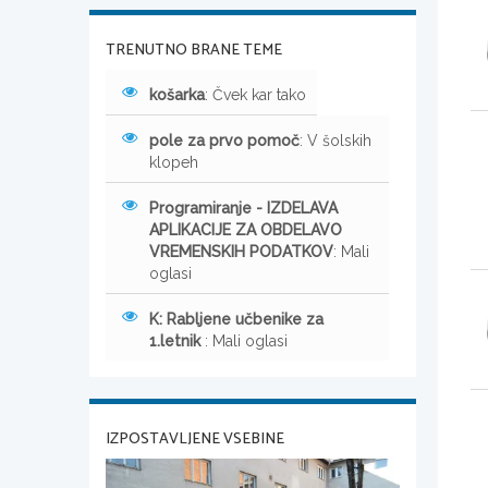
TRENUTNO BRANE TEME
košarka
: Čvek kar tako
pole za prvo pomoč
: V šolskih
klopeh
Programiranje - IZDELAVA
APLIKACIJE ZA OBDELAVO
VREMENSKIH PODATKOV
: Mali
oglasi
K: Rabljene učbenike za
1.letnik
: Mali oglasi
IZPOSTAVLJENE VSEBINE