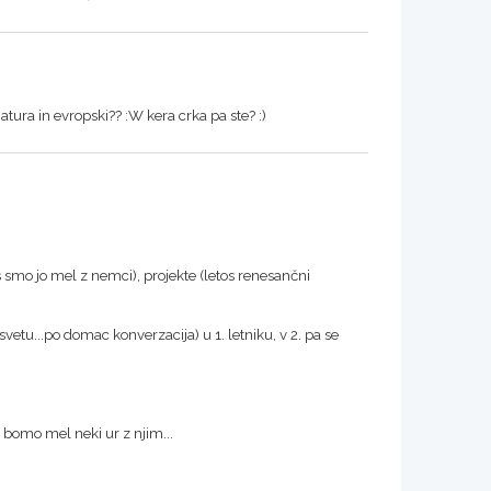
ura in evropski?? :W kera crka pa ste? :)
mo jo mel z nemci), projekte (letos renesančni
etu...po domac konverzacija) u 1. letniku, v 2. pa se
z bomo mel neki ur z njim...