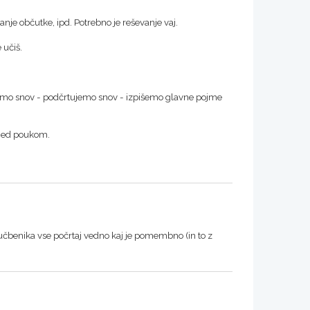
anje občutke, ipd. Potrebno je reševanje vaj.
 učiš.
edamo snov - podčrtujemo snov - izpišemo glavne pojme
 med poukom.
iz učbenika vse počrtaj vedno kaj je pomembno (in to z