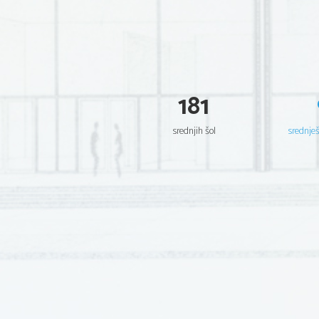
181
srednjih šol
srednje