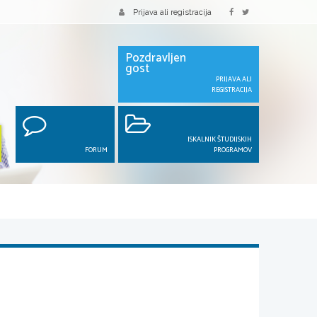
Prijava ali registracija
Pozdravljen
gost
PRIJAVA ALI
REGISTRACIJA
ISKALNIK ŠTUDIJSKIH
FORUM
PROGRAMOV