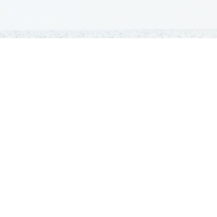
GRADIVA
Šolska gradiva
Pošlji datoteke
Seznam donatorjev
Najbolje ocenjena
Največkrat prenešena