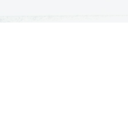
ATURA
ŠTUDIJ
lošna matura
Iskalnik študijskih programov
turitetni tečaj
Univerze
klicna matura
Fakultete in visoke šole
ogled v pole in ugovor
Višje šole
Razpisi za vpis