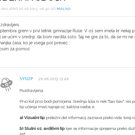
JAVLJENO 26.08.2013, 08:40 OD
MIALIKA
zdravljeni.
ptembra grem v prvi letnik gimnazije Ruše. V oš sem imela kr nekaj p
j se učim v srednji, da bom nardila šolo. Saj ne gre za to, da se mi ne
anjka časa, ko je vsega pol preveč.
osim za pomoč
SYSOP
29.08.2013, 13:49
Pozdravljena.
Prvo kot prvo bodi pomirjena. Srednja šola ni nek "bav bav", res 
tip učenja imaš najraje oz. kakšna oseba si.
a)
Vizualni tip
pretežni del informacij zaznava preko vida, torej ra
b)
Slušni oz. avditivni tip
kjer se informacije sprejema preko sluha
ipd.