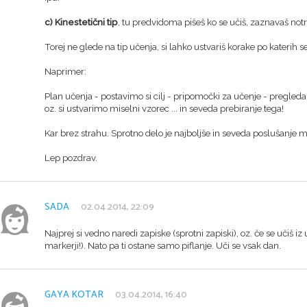
c) Kinestetični tip
, tu predvidoma pišeš ko se učiš, zaznavaš notr
Torej ne glede na tip učenja, si lahko ustvariš korake po katerih se
Naprimer:
Plan učenja - postavimo si cilj - pripomočki za učenje - pregl
oz. si ustvarimo miselni vzorec ... in seveda prebiranje tega!
Kar brez strahu. Sprotno delo je najboljše in seveda poslušanje
Lep pozdrav.
SADA
02.04.2014, 22:09
Najprej si vedno naredi zapiske (sprotni zapiski), oz. če se učiš 
markerji!). Nato pa ti ostane samo piflanje. Uči se vsak dan.
GAYA KOTAR
03.04.2014, 16:40