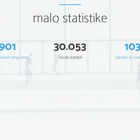
malo statistike
901
30.053
10
šolskih programov
število datotek
fakultet in viso