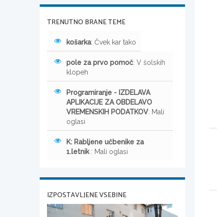
TRENUTNO BRANE TEME
košarka
: Čvek kar tako
pole za prvo pomoč
: V šolskih
klopeh
Programiranje - IZDELAVA
APLIKACIJE ZA OBDELAVO
VREMENSKIH PODATKOV
: Mali
oglasi
K: Rabljene učbenike za
1.letnik
: Mali oglasi
IZPOSTAVLJENE VSEBINE