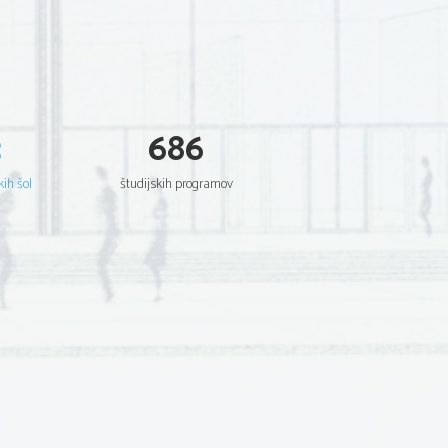
3
686
kih šol
študijskih programov