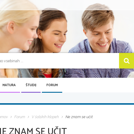
MATURA
ŠTUDIJ
FORUM
omov
Forum
V šolskih klopeh
Ne znam se učit
E ZNAM SE UČIT