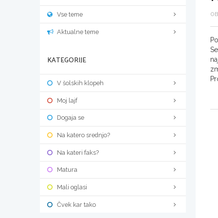
Vse teme
OB
Aktualne teme
Po
Se
KATEGORIJE
na
zm
Pr
V šolskih klopeh
Moj lajf
Dogaja se
Na katero srednjo?
Na kateri faks?
Matura
Mali oglasi
Čvek kar tako