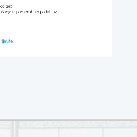
počitek)
ašanja iz pomembnih podatkov......
rijavite
.