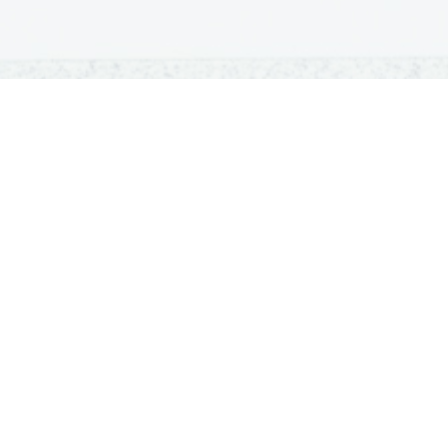
OSNOVNE ŠOLE
SREDNJE ŠOLE
M
Seznam osnovnih šol
Iskalnik SŠ programov
Sp
Osnovnošolski koledar
Srednje šole po regijah
Ma
Nacionalno preverjanje znanja
Vpis v srednje šole
Po
Tretji predmet NPZ
Srednješolski koledar
Vp
Dijaški domovi