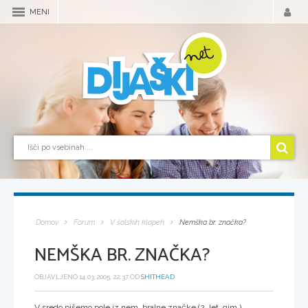
MENI
Domov
Forum
V šolskih klopeh
Nemška br. značka?
NEMŠKA BR. ZNAČKA?
OBJAVLJENO 14.03.2005, 22:37 OD
SHITHEAD
V sredo pišemo pole iz nem. bralne značke (2. let. gim.)