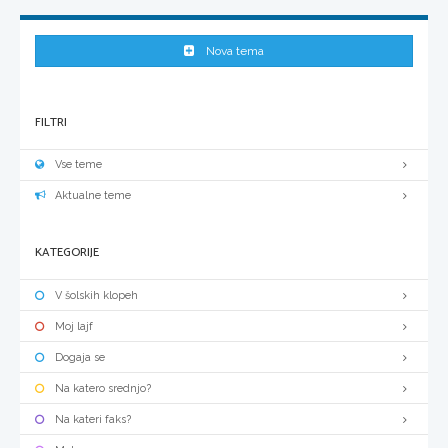
Nova tema
FILTRI
Vse teme
Aktualne teme
KATEGORIJE
V šolskih klopeh
Moj lajf
Dogaja se
Na katero srednjo?
Na kateri faks?