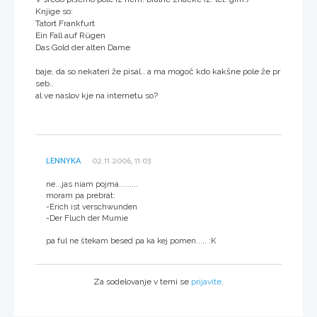
Knjige so:
Tatort Frankfurt
Ein Fall auf Rügen
Das Gold der alten Dame
baje, da so nekateri že pisal.. a ma mogoč kdo kakšne pole že pr
seb..
al ve naslov kje na internetu so?
LENNYKA
02.11.2006, 11:03
ne...jas niam pojma.........
moram pa prebrat:
-Erich ist verschwunden
-Der Fluch der Mumie
pa ful ne štekam besed pa ka kej pomen..... :K
Za sodelovanje v temi se
prijavite
.