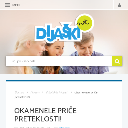
MENI
Domov
Forum
V šolskih klopeh
okamenele priče
preteklosti!
OKAMENELE PRIČE
PRETEKLOSTI!