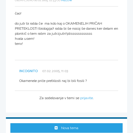
OBJAVLJENO 06.02.2005, 22:53 OD
HELOW
čao!
do jutr bi rabla če ma kdo kaj o OKAMENELIH PRIČAH
PRETEKLOSTI (biologija)! rabla bi še nocoj še danes ker delam en
plonkič o tem rabm za jutrzjutri!plissssssssssss
hvala usem!
tenx!
INCOGNITO
07.02.2005, 11:03
Okamenele priče pretklosti naj bi bili fosili ?
Za sodelovanje v temi se
prijavite
.
Nova tema