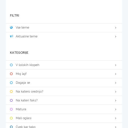
FILTRI
Vse teme
Aktualne teme
KATEGORIJE
V šolskih klopeh
Moj lajf
Dogaja se
Na katero srednjo?
Na kateri faks?
Matura
Mali oglasi
Čvek kar tako