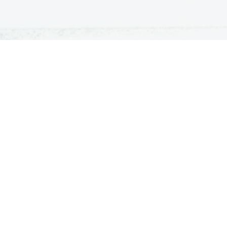
ATURA
ŠTUDIJ
lošna matura
Iskalnik študijskih programov
turitetni tečaj
Univerze
klicna matura
Fakultete in visoke šole
ogled v pole in ugovor
Višje šole
Razpisi za vpis