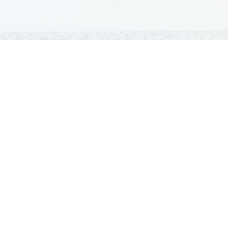
GRADIVA
Šolska gradiva
Pošlji datoteke
Seznam donatorjev
Najbolje ocenjena
Največkrat prenešena