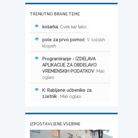
TRENUTNO BRANE TEME
košarka
: Čvek kar tako
pole za prvo pomoč
: V šolskih
klopeh
Programiranje - IZDELAVA
APLIKACIJE ZA OBDELAVO
VREMENSKIH PODATKOV
: Mali
oglasi
K: Rabljene učbenike za
1.letnik
: Mali oglasi
IZPOSTAVLJENE VSEBINE