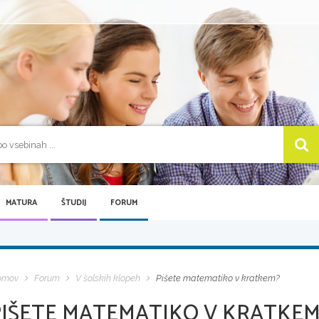
MATURA
ŠTUDIJ
FORUM
omov
Forum
V šolskih klopeh
Pišete matematiko v kratkem?
PIŠETE MATEMATIKO V KRATKEM