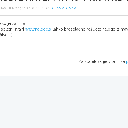
JAVLJENO 27.10.2016, 16:11 OD
DEJANMOLNAR
 koga zanima:
 spletni strani
www.naloge.si
lahko brezplačno rešujete naloge iz mate
šitve. ;)
Za sodelovanje v temi se
p