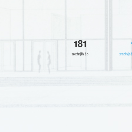
181
srednjih šol
srednje