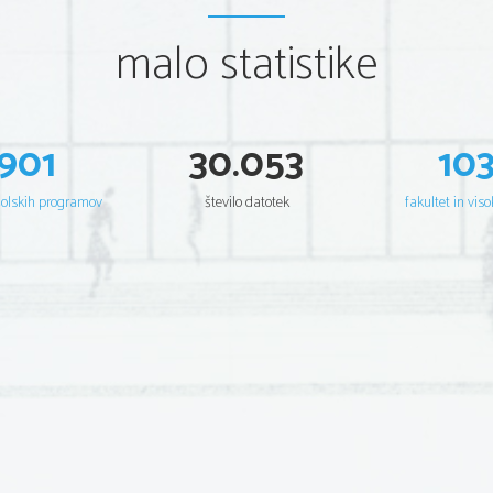
malo statistike
901
30.053
10
šolskih programov
število datotek
fakultet in viso