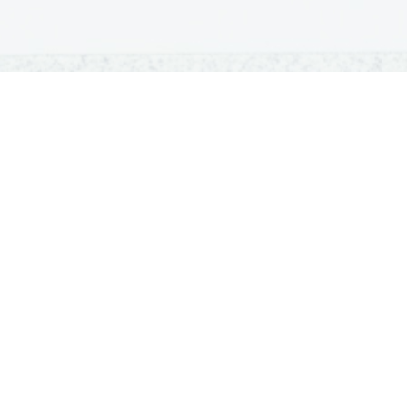
OSNOVNE ŠOLE
SREDNJE ŠOLE
M
Seznam osnovnih šol
Iskalnik SŠ programov
Sp
Osnovnošolski koledar
Srednje šole po regijah
Ma
Nacionalno preverjanje znanja
Vpis v srednje šole
Po
Tretji predmet NPZ
Srednješolski koledar
Vp
Dijaški domovi