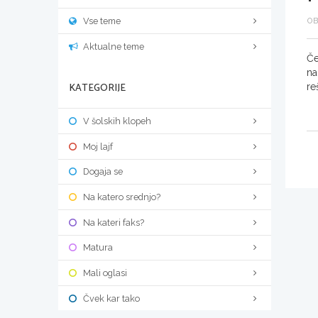
Vse teme
OB
Aktualne teme
Če
na
KATEGORIJE
re
V šolskih klopeh
Moj lajf
Dogaja se
Na katero srednjo?
Na kateri faks?
Matura
Mali oglasi
Čvek kar tako