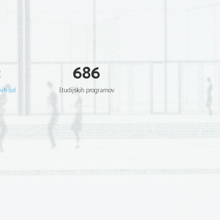
3
686
kih šol
študijskih programov