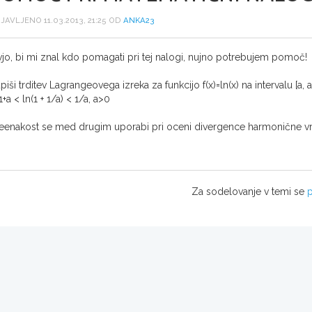
JAVLJENO 11.03.2013, 21:25 OD
ANKA23
vjo, bi mi znal kdo pomagati pri tej nalogi, nujno potrebujem pomoč!
piši trditev Lagrangeovega izreka za funkcijo f(x)=ln(x) na intervalu [
1+a < ln(1 + 1/a) < 1/a, a>0
eenakost se med drugim uporabi pri oceni divergence harmonične vrs
Za sodelovanje v temi se
p