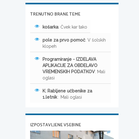
TRENUTNO BRANE TEME
košarka
: Čvek kar tako
pole za prvo pomoč
: V šolskih
klopeh
Programiranje - IZDELAVA
APLIKACIJE ZA OBDELAVO
VREMENSKIH PODATKOV
: Mali
oglasi
K: Rabljene učbenike za
1.letnik
: Mali oglasi
IZPOSTAVLJENE VSEBINE