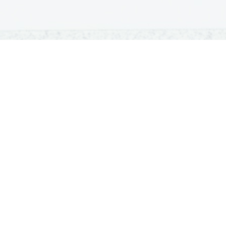
OSNOVNE ŠOLE
SREDNJE ŠOLE
M
Seznam osnovnih šol
Iskalnik SŠ programov
Sp
Osnovnošolski koledar
Srednje šole po regijah
Ma
Nacionalno preverjanje znanja
Vpis v srednje šole
Po
Tretji predmet NPZ
Srednješolski koledar
Vp
Dijaški domovi