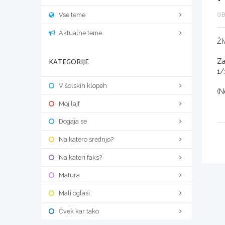
Vse teme
OB
Aktualne teme
ŽI
KATEGORIJE
Za
1/
V šolskih klopeh
(N
Moj lajf
Dogaja se
Na katero srednjo?
Na kateri faks?
Matura
Mali oglasi
Čvek kar tako