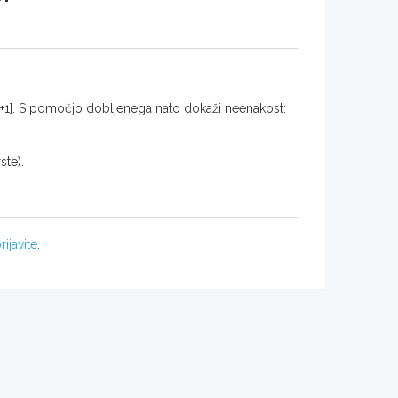
a, a+1]. S pomočjo dobljenega nato dokaži neenakost:
te).
rijavite
.