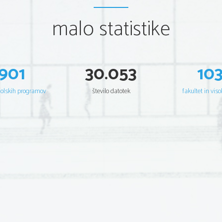
malo statistike
901
30.053
10
šolskih programov
število datotek
fakultet in viso