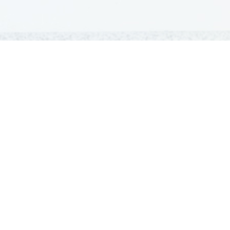
GRADIVA
Šolska gradiva
Pošlji datoteke
Seznam donatorjev
Najbolje ocenjena
Največkrat prenešena