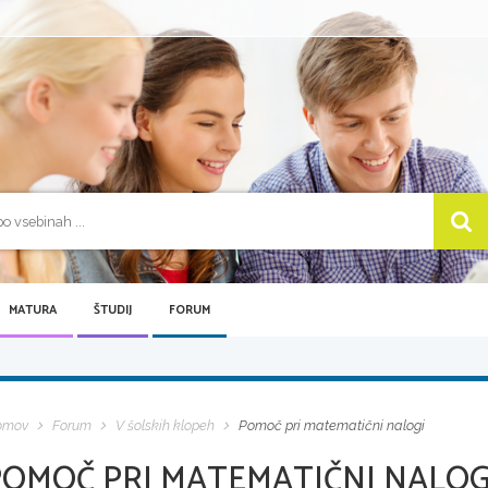
MATURA
ŠTUDIJ
FORUM
omov
Forum
V šolskih klopeh
Pomoč pri matematični nalogi
POMOČ PRI MATEMATIČNI NALOG