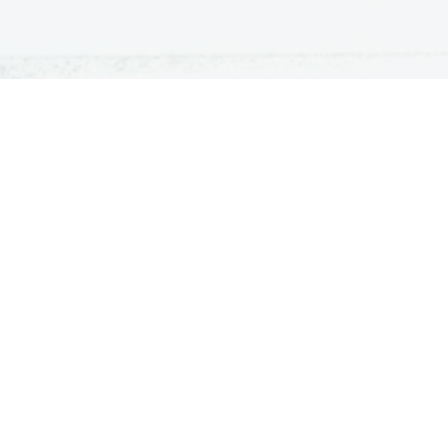
ATURA
ŠTUDIJ
lošna matura
Iskalnik študijskih programov
turitetni tečaj
Univerze
klicna matura
Fakultete in visoke šole
ogled v pole in ugovor
Višje šole
Razpisi za vpis