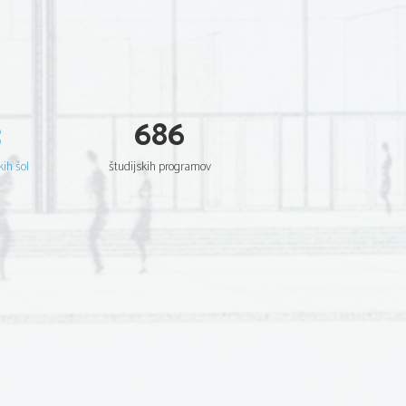
3
686
kih šol
študijskih programov