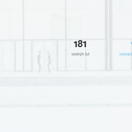
181
srednjih šol
srednje