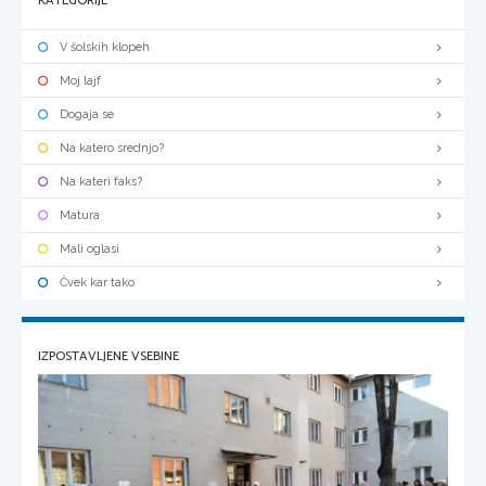
KATEGORIJE
V šolskih klopeh
Moj lajf
Dogaja se
Na katero srednjo?
Na kateri faks?
Matura
Mali oglasi
Čvek kar tako
IZPOSTAVLJENE VSEBINE