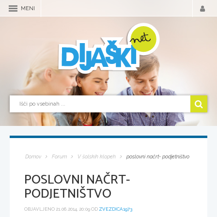
MENI
Domov
Forum
V šolskih klopeh
poslovni načrt- podjetništvo
POSLOVNI NAČRT-
PODJETNIŠTVO
OBJAVLJENO 21.06.2014, 20:09 OD
ZVEZDICA1973