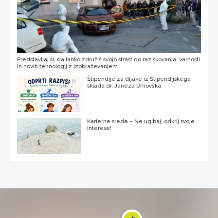
Predstavljaj si, da lahko združiš svojo strast do raziskovanja, varnosti
in novih tehnologij z izobraževanjem
Štipendije za dijake iz Štipendijskega
sklada dr. Janeza Drnovška
Karierne srede – Ne ugibaj, odkrij svoje
interese!