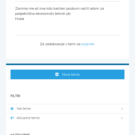
Zanima me ali ima kdo kakšen poslovni načrt rabim za
podjetništvo ekonomski tehnik pti.
Hvala
Za sodelovanje v temi se
prijavite
.
Nova tema
FILTRI
Vse teme
Aktualne teme