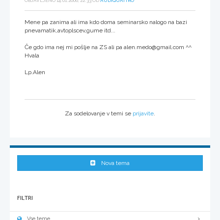
OBJAVLJENO 14.01.2006, 22:33 OD
AUDIQUATTRO
Mene pa zanima ali ima kdo doma seminarsko nalogo na bazi
pnevamatik,avtoplscev,gume itd...
Če gdo ima nej mi pošlje na ZS ali pa alen.medo@gmail.com ^^
Hvala
Lp.Alen
Za sodelovanje v temi se
prijavite
.
Nova tema
FILTRI
Vse teme