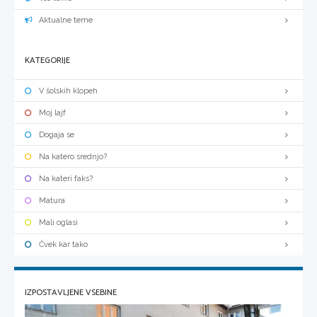
Aktualne teme
KATEGORIJE
V šolskih klopeh
Moj lajf
Dogaja se
Na katero srednjo?
Na kateri faks?
Matura
Mali oglasi
Čvek kar tako
IZPOSTAVLJENE VSEBINE