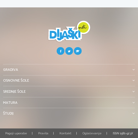
GRADIVA
OSNOVNE ŠOLE
SREDNJE ŠOLE
MATURA
ŠTUDIJ
Pogoji uporabe
Pravila
Kontakt
Oglaševanje
ISSN 1581-923X