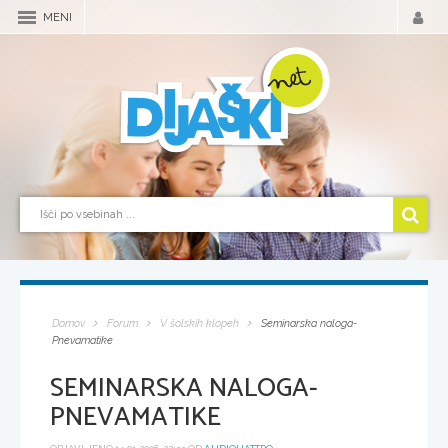
MENI
Domov
Forum
V šolskih klopeh
Seminarska naloga-
Pnevamatike
SEMINARSKA NALOGA-
PNEVAMATIKE