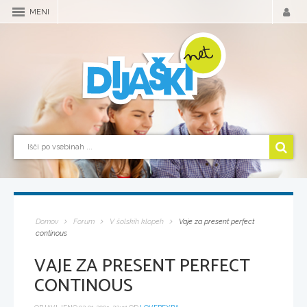
MENI
Domov
Forum
V šolskih klopeh
Vaje za present perfect
continous
VAJE ZA PRESENT PERFECT
CONTINOUS