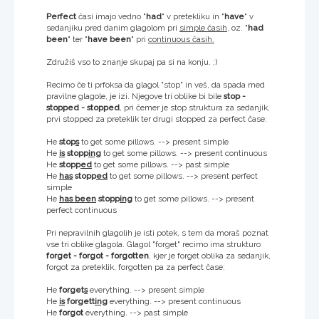
Perfect
časi imajo vedno "
had
" v pretekliku in "
have
" v
sedanjiku pred danim glagolom pri
simple časih
, oz. "
had
been
" ter "
have been
" pri
continuous časih.
Združiš vso to znanje skupaj pa si na konju. ;)
Recimo če ti prfoksa da glagol "stop" in veš, da spada med
pravilne glagole, je izi. Njegove tri oblike bi bile
stop -
stopped - stopped
, pri čemer je stop struktura za sedanjik,
prvi stopped za preteklik ter drugi stopped za perfect čase:
He
stop
s
to get some pillows. --> present simple
He
is
stopp
ing
to get some pillows. --> present continuous
He
stopp
ed
to get some pillows. --> past simple
He
has
stopp
ed
to get some pillows. --> present perfect
simple
He
has been
stopp
ing
to get some pillows. --> present
perfect continuous
Pri nepravilnih glagolih je isti potek, s tem da moraš poznat
vse tri oblike glagola. Glagol "forget" recimo ima strukturo
forget - forgot - forgotten
, kjer je forget oblika za sedanjik,
forgot za preteklik, forgotten pa za perfect čase:
He
forget
s
everything. --> present simple
He
is
forgett
ing
everything. --> present continuous
He
forgot
everything. --> past simple