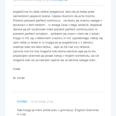
OBJAVLJENO 02.01.2009, 22:31 OD
LOVEBEYBA
angleščina mi dela velike preglavice, tako da je treba pred
semestrom popravit ocene, čeprav dvomim da je to možno...
Pišemo present perfect continous... na testu pa imamo naloge v
povezavi z tem testom... iz enega časa v tega sestavit, dopolnat
stavke pa jih razlikovati med present perfect continousom in
present perfect simplom... problem pa imam v tem da v šolski
knjigi ni nič vaj v delovnem zvezku ni nič uporabnega, nekaj vaj
sem rešla iz testa in iz knjige ali je angleščina v 2 letniku
srednje šole res tako težka... vaje so že vse 10x rešene...
zanima me če ima mogoče kdo doma kakšne vaje pa bi biv
pripravljen skenirat pa poslat nekaj v mojem kontekstu, ali če
mogoče kdo ve za kakšen vadnik da so takšne naloge notri...
hvala
lp, lucija
ASYNJA
10.01.2009, 21:52
Tale knjiga je meni prišla prav v gimnaziji: English Grammar
in Use: