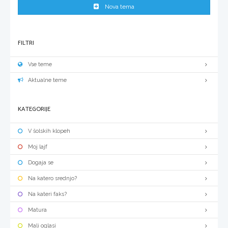
Nova tema
FILTRI
Vse teme
Aktualne teme
KATEGORIJE
V šolskih klopeh
Moj lajf
Dogaja se
Na katero srednjo?
Na kateri faks?
Matura
Mali oglasi