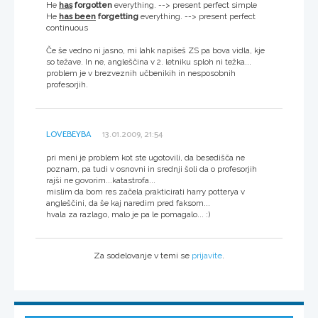
He
has
forgotten
everything. --> present perfect simple
He
has been
forgetting
everything. --> present perfect
continuous
Če še vedno ni jasno, mi lahk napišeš ZS pa bova vidla, kje
so težave. In ne, angleščina v 2. letniku sploh ni težka...
problem je v brezveznih učbenikih in nesposobnih
profesorjih.
LOVEBEYBA
13.01.2009, 21:54
pri meni je problem kot ste ugotovili, da besedišča ne
poznam, pa tudi v osnovni in srednji šoli da o profesorjih
rajši ne govorim...katastrofa...
mislim da bom res začela prakticirati harry potterya v
angleščini, da še kaj naredim pred faksom...
hvala za razlago, malo je pa le pomagalo... :)
Za sodelovanje v temi se
prijavite
.