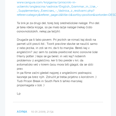
www.cangura.com/knjigarna/prirocniki-in-
ucbeniki/anglescina/vadnice/English_Grammar_in_Use_-
_Supplementary_Exercises_-_Vadnica_z_resitvami.php?
referer=category&referer_page=2&title=0&sortby=position&sortorder=DESC
Ta link je za drugi del, torej bolj srednešolske naloge. Prvi del
je taka rdeča knjiga, so pa malo lažje naloge (nekaj čisto
osnovnošolskih, nekaj pa težjih).
Drugače pa ti tako povem. Pri jezikih se nimaš kaj dosti na
pamet učit pravil itd.; Tvorit pravilne stavke se naučiš samo
z rabo jezika, in zdi se mi, da ti to manjka. Bereš kaj v
angleščini? Jaz sem to začela prakticirat konc osnovne šole
(Harry potter ;) lepo se ga bere), in veš kaj? nobenih
problemov z angleščino, ker ti tko preide v kri, da
avtomatsko veš v kirem času mora biti glagol, da se sliši
prav.
In pa filme začni gledat najprej z angleškimi podnapisi,
kasneje pa brez njih. Združit je treba prijetno s koristnim ;)
Tudi Prison Break in South Park ti lahko marsikaj
pripomagata v šoli ;)
Lp
ASYNJA
10.01.2009, 21:54