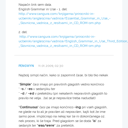
Napačn link sem dala.
English Grammar in Use - 1. del:
http://www.cangura.com/knjigarna/prirocniki-in-
ucbeniki/anglescina/vadnice/Essential_Grammar_in_Use_-
_Slovnicna_vadnica_z_resitvami_in_CD_ROM-om.php
2. del:
http://www.cangura.com/knjigarna/prirocniki-in-
ucbeniki/anglescina/vadnice/English_Grammar_in_Use_Third_Edition
_Slovnicna_vadnica_z_resitvami_in_CD_ROM-om.php
PENGWYN
11.01.2009, 02:30
Najbolj simpl način, kako si zapomnit čase, bi blo tko nekak
"
Simple
" časi imajo pri pravilnih glagolih vedno končnico
*
-s
/
-es
v sedanjiku ter
*
-d
/
-ed
v pretekliku (pri nekaterih nepravilnih glagolih to
pravilo ne velja.. žal se je nepravilce treba nadudlat)
"
Continuous
" časi pa imajo končnico
-ing
pri vseh glagolih,
ne glede na to ali je pravilen ali nepravilen, kajti kot že ime
samo pove, implicirajo na nekaj kar še ni dokončanega oz.
nek proces, ki še traja. Pred glagolom se še doda "
is
" za
sedanjik ter "
was/were
" za preteklik.