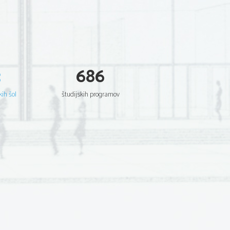
3
686
kih šol
študijskih programov