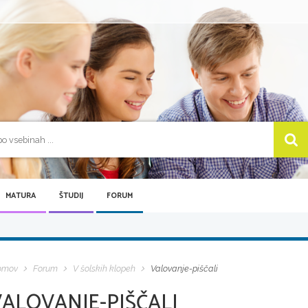
MATURA
ŠTUDIJ
FORUM
omov
Forum
V šolskih klopeh
Valovanje-piščali
VALOVANJE-PIŠČALI