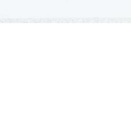
GRADIVA
Šolska gradiva
Pošlji datoteke
Seznam donatorjev
Najbolje ocenjena
Največkrat prenešena