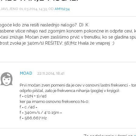
JAVLJENO 01.03.2014, 14:35 OD
AMY1234
goče kdo zna rešiti naslednjo nalogo? D) :K
asbene vilice nihajo nad zgornjim koncem pokončne in odprte cevi, ki
časi znižuje. Močan zven zaslišimo prvič v trenutku, ko se gladina spus
itrost zvoka je 340m/s) REŠITEV: 567Hz Hvala že vnaprej ;)
MOAD
22.11.2014, 18:41
Prvi močan zven pomeni da je cev v osnovni lastni frekvenci - tore
odprto piščal, zato je frekvenca nihanja (poglej v knjigo):
f = c(2N + 1)/4d
ker pa imamo osnovno frekvenco N=0:
f = c /4d =
f = 340m/s / 4*0.15m =
f = 566,667 Hz