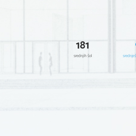
181
srednjih šol
srednje