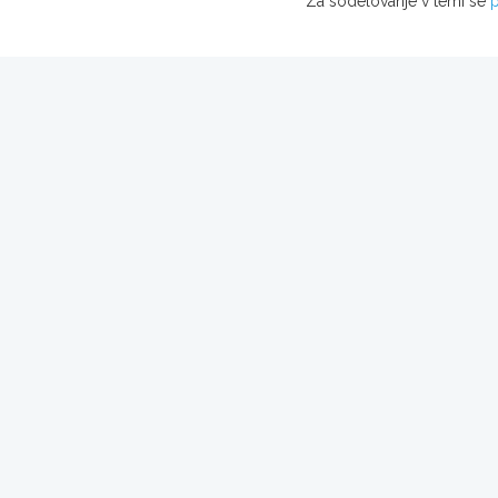
Za sodelovanje v temi se
p