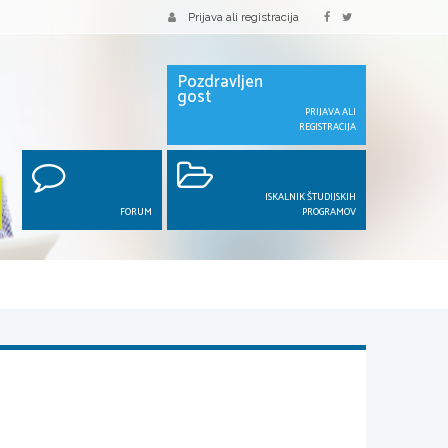
Prijava ali registracija
Pozdravljen
gost
PRIJAVA ALI
REGISTRACIJA
ISKALNIK ŠTUDIJSKIH
FORUM
PROGRAMOV