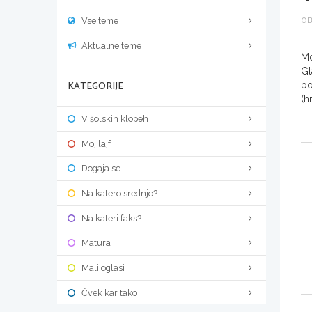
Vse teme
OB
Aktualne teme
Mo
Gl
KATEGORIJE
po
(h
V šolskih klopeh
Moj lajf
Dogaja se
Na katero srednjo?
Na kateri faks?
Matura
Mali oglasi
Čvek kar tako