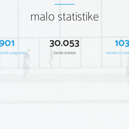
malo statistike
901
30.053
10
šolskih programov
število datotek
fakultet in viso