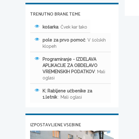
TRENUTNO BRANE TEME
košarka
: Čvek kar tako
pole za prvo pomoč
: V šolskih
klopeh
Programiranje - IZDELAVA
APLIKACIJE ZA OBDELAVO
VREMENSKIH PODATKOV
: Mali
oglasi
K: Rabljene učbenike za
1.letnik
: Mali oglasi
IZPOSTAVLJENE VSEBINE