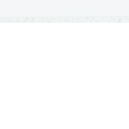
OSNOVNE ŠOLE
SREDNJE ŠOLE
M
Seznam osnovnih šol
Iskalnik SŠ programov
Sp
Osnovnošolski koledar
Srednje šole po regijah
Ma
Nacionalno preverjanje znanja
Vpis v srednje šole
Po
Tretji predmet NPZ
Srednješolski koledar
Vp
Dijaški domovi