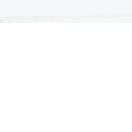
ATURA
ŠTUDIJ
lošna matura
Iskalnik študijskih programov
turitetni tečaj
Univerze
klicna matura
Fakultete in visoke šole
ogled v pole in ugovor
Višje šole
Razpisi za vpis