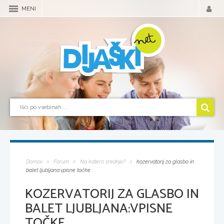
MENI
Domov
Forum
Na katero srednjo?
kozervatorij za glasbo in
balet ljubljana:vpisne točke
KOZERVATORIJ ZA GLASBO IN
BALET LJUBLJANA:VPISNE
TOČKE