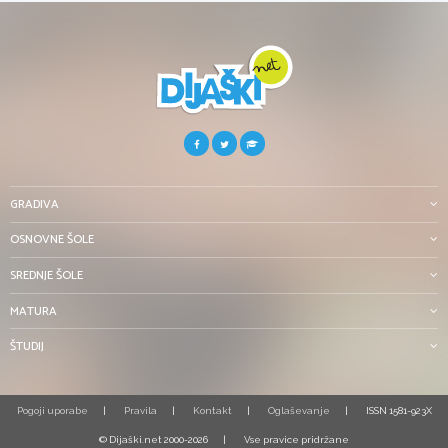
GRADIVA
OSNOVNE ŠOLE
SREDNJE ŠOLE
MATURA
ŠTUDIJ
Pogoji uporabe
Pravila
Kontakt
Oglaševanje
ISSN 1581-923X
© Dijaški.net 2000-2026
Vse pravice pridržane