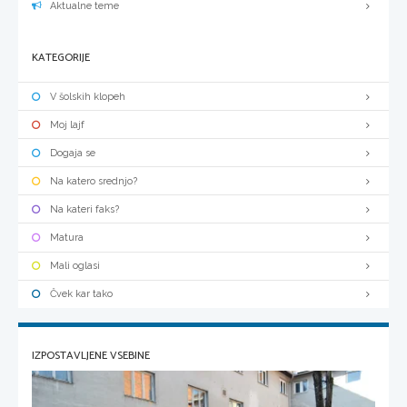
Aktualne teme
KATEGORIJE
V šolskih klopeh
Moj lajf
Dogaja se
Na katero srednjo?
Na kateri faks?
Matura
Mali oglasi
Čvek kar tako
IZPOSTAVLJENE VSEBINE