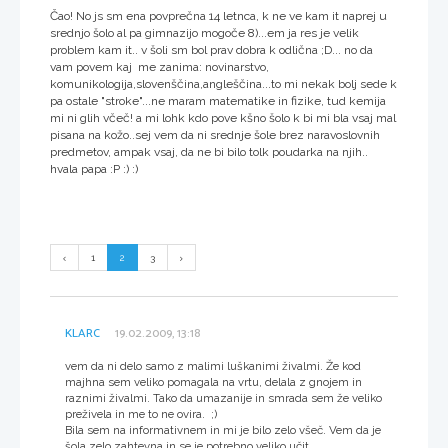
Čao! No js sm ena povprečna 14 letnca, k ne ve kam it naprej u
srednjo šolo al pa gimnazijo mogoče 8)...em ja res je velik
problem kam it.. v šoli sm bol prav dobra k odlična ;D... no da
vam povem kaj me zanima: novinarstvo,
komunikologija,slovenščina,angleščina...to mi nekak bolj sede k
pa ostale "stroke"...ne maram matematike in fizike, tud kemija
mi ni glih včeč! a mi lohk kdo pove kšno šolo k bi mi bla vsaj mal
pisana na kožo..sej vem da ni srednje šole brez naravoslovnih
predmetov, ampak vsaj, da ne bi bilo tolk poudarka na njih..
hvala papa :P :) :)
1
2
3
KLARC
19.02.2009, 13:18
vem da ni delo samo z malimi luškanimi živalmi. Že kod
majhna sem veliko pomagala na vrtu, delala z gnojem in
raznimi živalmi. Tako da umazanije in smrada sem že veliko
preživela in me to ne ovira. ;)
Bila sem na informativnem in mi je bilo zelo všeč. Vem da je
šola zelo zahtevna in se je potrebno veliko učit.