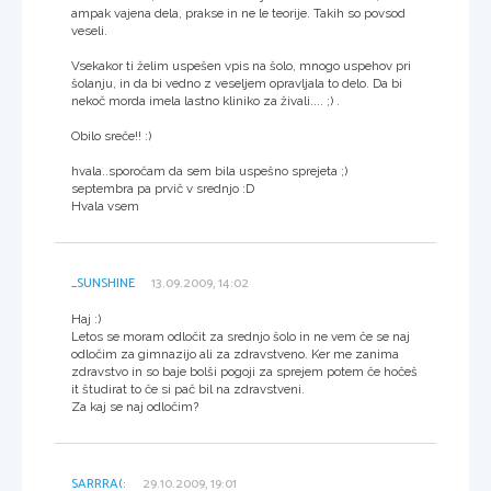
ampak vajena dela, prakse in ne le teorije. Takih so povsod
veseli.
Vsekakor ti želim uspešen vpis na šolo, mnogo uspehov pri
šolanju, in da bi vedno z veseljem opravljala to delo. Da bi
nekoč morda imela lastno kliniko za živali.... ;) .
Obilo sreče!! :)
hvala..sporočam da sem bila uspešno sprejeta ;)
septembra pa prvič v srednjo :D
Hvala vsem
_SUNSHINE
13.09.2009, 14:02
Haj :)
Letos se moram odločit za srednjo šolo in ne vem če se naj
odločim za gimnazijo ali za zdravstveno. Ker me zanima
zdravstvo in so baje bolši pogoji za sprejem potem če hočeš
it študirat to če si pač bil na zdravstveni.
Za kaj se naj odločim?
SARRRA(:
29.10.2009, 19:01