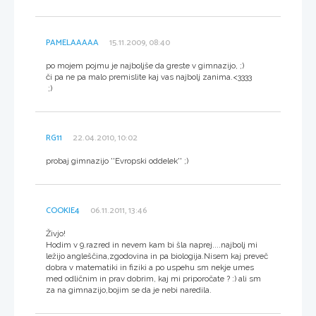
PAMELAAAAA
15.11.2009, 08:40
po mojem pojmu je najboljše da greste v gimnazijo, ;)
či pa ne pa malo premislite kaj vas najbolj zanima.<3333
;)
RG11
22.04.2010, 10:02
probaj gimnazijo ''Evropski oddelek'' ;)
COOKIE4
06.11.2011, 13:46
Živjo!
Hodim v 9.razred in nevem kam bi šla naprej....najbolj mi
ležijo angleščina,zgodovina in pa biologija.Nisem kaj preveč
dobra v matematiki in fiziki a po uspehu sm nekje umes
med odličnim in prav dobrim, kaj mi priporočate ? :) ali sm
za na gimnazijo,bojim se da je nebi naredila.