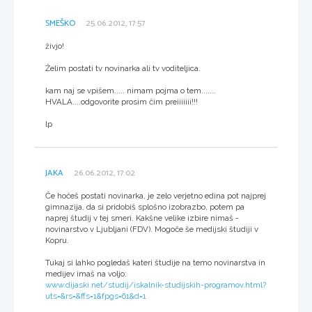
SMEŠKO
25.06.2012, 17:57
živjo!
Želim postati tv novinarka ali tv voditeljica.
kam naj se vpišem..... nimam pojma o tem.......
HVALA....odgovorite prosim čim preiiiiiii!!!
lp
JAKA
26.06.2012, 17:02
Če hočeš postati novinarka, je zelo verjetno edina pot najprej
gimnazija, da si pridobiš splošno izobrazbo, potem pa
naprej študij v tej smeri. Kakšne velike izbire nimaš -
novinarstvo v Ljubljani (FDV). Mogoče še medijski študiji v
Kopru.
Tukaj si lahko pogledaš kateri študije na temo novinarstva in
medijev imaš na voljo:
www.dijaski.net/studij/iskalnik-studijskih-programov.html?
uts=&rs=&ffs=1&fpgs=61&d=1