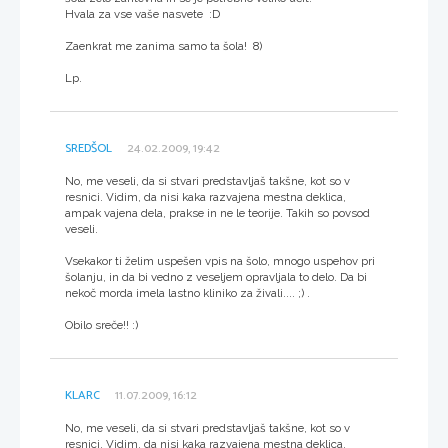
Hvala za vse vaše nasvete :D
Zaenkrat me zanima samo ta šola! 8)
Lp.
SREDŠOL
24.02.2009, 19:42
No, me veseli, da si stvari predstavljaš takšne, kot so v
resnici. Vidim, da nisi kaka razvajena mestna deklica,
ampak vajena dela, prakse in ne le teorije. Takih so povsod
veseli.
Vsekakor ti želim uspešen vpis na šolo, mnogo uspehov pri
šolanju, in da bi vedno z veseljem opravljala to delo. Da bi
nekoč morda imela lastno kliniko za živali.... ;) .
Obilo sreče!! :)
KLARC
11.07.2009, 16:12
No, me veseli, da si stvari predstavljaš takšne, kot so v
resnici. Vidim, da nisi kaka razvajena mestna deklica,