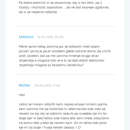
Pa dobro premisli in se pozanimaj, kaj si res želiš, pa o
študiju, možnosti zaposlitve..., da ne boš kasneje ugotovila,
da si se napačno odločila.
SARA320
12.07.2012, 00:26
Mene samo nekaj zanima.jaz se odlocam med solam
privat/ javna je pa en problem glede solnine doma sta 100%
proti zasebni soli pa me zanima mnenje.druga stvar
stipendija a mogoce kdo ve a bi se dalo dobiti kadrovsko
stipendijo mogoce pr kksnemu odvetniku?
NEZIKA
26.09.2012, 17:00
Heii
Letos se moram odločiti kam naprej ampak nimam pojma
kam zanima me pa kuharska in veterinarska šola zato pa
nevem za kaj nej se odločim rada bi pa izvedela kje mi bo
bolje kjer in tako teška šola.Vsako leto sem imela zakjučeno
na koncu leta 3 tako da nevem kam .Ali mi lahko kdo pove
kje mi bo bolje ? hvala heheh čaoooo :) :D