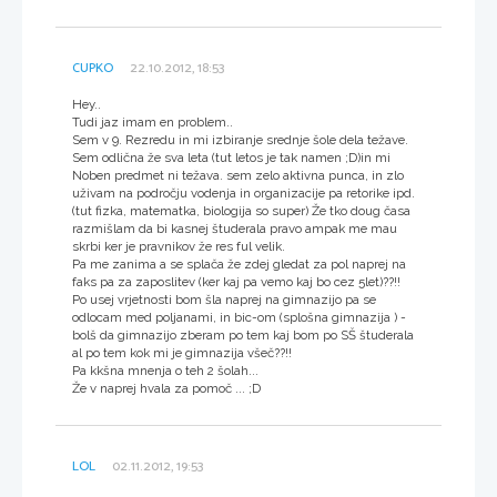
CUPKO
22.10.2012, 18:53
Hey..
Tudi jaz imam en problem..
Sem v 9. Rezredu in mi izbiranje srednje šole dela težave.
Sem odlična že sva leta (tut letos je tak namen ;D)in mi
Noben predmet ni težava. sem zelo aktivna punca, in zlo
uživam na področju vodenja in organizacije pa retorike ipd.
(tut fizka, matematka, biologija so super) Že tko doug časa
razmišlam da bi kasnej študerala pravo ampak me mau
skrbi ker je pravnikov že res ful velik.
Pa me zanima a se splača že zdej gledat za pol naprej na
faks pa za zaposlitev (ker kaj pa vemo kaj bo cez 5let)??!!
Po usej vrjetnosti bom šla naprej na gimnazijo pa se
odlocam med poljanami, in bic-om (splošna gimnazija ) -
bolš da gimnazijo zberam po tem kaj bom po SŠ študerala
al po tem kok mi je gimnazija všeč??!!
Pa kkšna mnenja o teh 2 šolah...
Že v naprej hvala za pomoč ... ;D
LOL
02.11.2012, 19:53