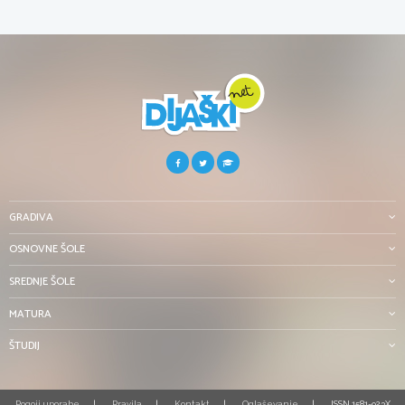
GRADIVA
OSNOVNE ŠOLE
SREDNJE ŠOLE
MATURA
ŠTUDIJ
Pogoji uporabe
Pravila
Kontakt
Oglaševanje
ISSN 1581-923X