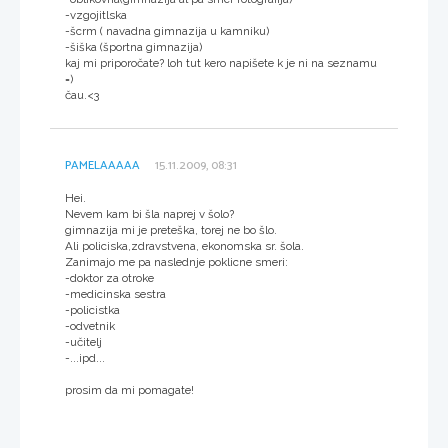
-vzgojitlska
-šcrm ( navadna gimnazija u kamniku)
-šiška (športna gimnazija)
kaj mi priporočate? loh tut kero napišete k je ni na seznamu
=)
čau.<3
PAMELAAAAA
15.11.2009, 08:31
Hei.
Nevem kam bi šla naprej v šolo?
gimnazija mi je preteška, torej ne bo šlo.
Ali policiska,zdravstvena, ekonomska sr. šola.
Zanimajo me pa naslednje poklicne smeri:
-doktor za otroke
-medicinska sestra
-policistka
-odvetnik
-učitelj
-...ipd...
prosim da mi pomagate!