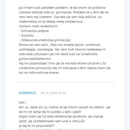
jaz imam tudi podoben problem, le da imam že približno
izbrane srednje šole oz. gimnazije. Problem je u tem da ne
vem kero nej izberem. Vsa leta pa sem bila odlična. Le
matematika mi je delala nekaj problemou(:.
Izbiram med naslednjimi:
- Gimnazijo poljane,
- Šubičko,
- Oblikovno(umetniška gimnazija).
Resno ne vem kam. Zelo me veselijo jeziki, umetnost,
psihologija, sociologija. Ker sem tudi likovno nadarjena in
zelo rada ustvarjam pa me vleče tudi na Umetniško
gimanzijo(oblikovno)
Kaj mi priporočate.? Am pa če ma kdo kkšne izkušne z to
umetniško gimanzijo nej mi mal pove o tem čeprou bom šla
tut na informativne dneve.
KORBARCA
04.11.2009, 16:02
heii.!
em..ja..stara sm 13, marca se pa morm upisat na sredno...pa
se mi ne sanja kaj bi pučela u lajfu sploh!
drgač mam pa ful rada oblikovanje prostorov, pa risanje,
šport, pa utroke(ampak sam une u vrtcu=D)
ja kaj bi mi pripuročal??