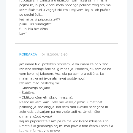
ful cajta sm rzmišlala u ublikovni gimnaziji sam nimam
pojma kaj bi pol, k nebi mela nobenga poklica! zdej sm mal
razmišlala tud u vzgojitlski zto k saj vem, kaj bi loh pučela
po sredni šoli...
kaj mi pa vi priporočate???
pliiiiiiiiiiis pumagite!!!
ful bi bla hvaležna...
bay.*
KORBARCA
04.11.2009, 19:40
jaz imam tudi podoben problem, le da imam že približno
izbrane srednje šole oz. gimnazije. Problem je u tem da ne
vem kero nej izberem. Vsa leta pa sem bila odlična. Le
matematika mi je delala nekaj problemou(:.
Izbiram med naslednjimi:
- Gimnazijo poljane,
- Šubičko,
- Oblikovno(umetniška gimnazija).
Resno ne vem kam. Zelo me veselijo jeziki, umetnost,
psihologija, sociologija. Ker sem tudi likovno nadarjena in
zelo rada ustvarjam pa me vleče tudi na Umetniško
gimanzijo(oblikovno)
Kaj mi priporočate.? Am pa če ma kdo kkšne izkušne z to
umetniško gimanzijo nej mi mal pove o tem čeprou bom šla
tut na informativne dneve.