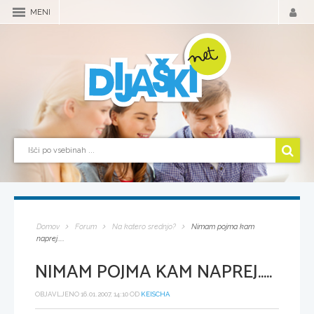
MENI
Domov
Forum
Na katero srednjo?
Nimam pojma kam
naprej.....
NIMAM POJMA KAM NAPREJ.....
OBJAVLJENO 16.01.2007, 14:10 OD
KEISCHA