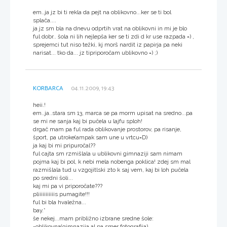
em..ja jz bi ti rekla da pejt na oblikovno...ker se ti bol
splača....
ja jz sm bla na dnevu odprtih vrat na oblikovni in mi je blo
ful dobr.. šola ni lih nejlepša ker se ti zdi d kr use razpada =) ,
sprejemci tut niso težki, kj morš nardit iz papirja pa neki
narisat... tko da... jz tipriporočam ublikovno =) ;)
KORBARCA
04.11.2009, 19:43
heii.!
em..ja..stara sm 13, marca se pa morm upisat na sredno...pa
se mi ne sanja kaj bi pučela u lajfu sploh!
drgač mam pa ful rada oblikovanje prostorov, pa risanje,
šport, pa utroke(ampak sam une u vrtcu=D)
ja kaj bi mi pripuročal??
ful cajta sm rzmišlala u ublikovni gimnaziji sam nimam
pojma kaj bi pol, k nebi mela nobenga poklica! zdej sm mal
razmišlala tud u vzgojitlski zto k saj vem, kaj bi loh pučela
po sredni šoli...
kaj mi pa vi priporočate???
pliiiiiiiiiiis pumagite!!!
ful bi bla hvaležna...
bay.*
še nekej...mam približno izbrane sredne šole:
-oblikovna(gimnazija al pa smer fotografija)