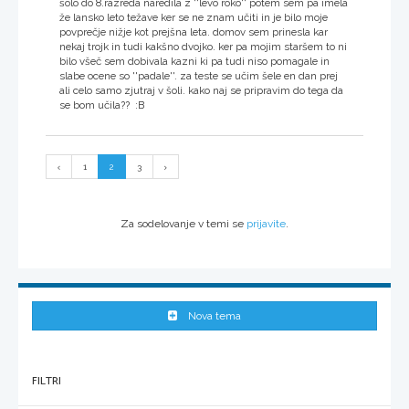
šolo do 8.razreda naredila z ''levo roko'' potem sem pa imela
že lansko leto težave ker se ne znam učiti in je bilo moje
povprečje nižje kot prejšna leta. domov sem prinesla kar
nekaj trojk in tudi kakšno dvojko. ker pa mojim staršem to ni
bilo všeč sem dobivala kazni ki pa tudi niso pomagale in
slabe ocene so ''padale''. za teste se učim šele en dan prej
ali celo samo zjutraj v šoli. kako naj se pripravim do tega da
se bom učila?? :B
1
2
3
Za sodelovanje v temi se
prijavite
.
Nova tema
FILTRI