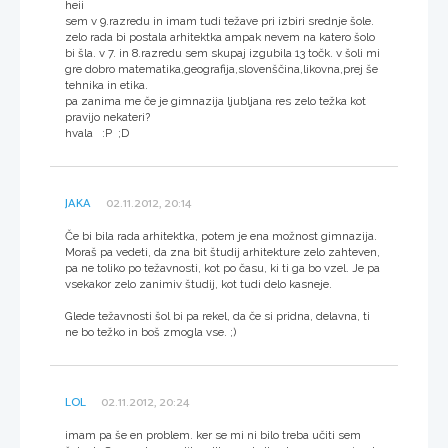
heii
sem v 9.razredu in imam tudi težave pri izbiri srednje šole.
zelo rada bi postala arhitektka ampak nevem na katero šolo
bi šla. v 7. in 8.razredu sem skupaj izgubila 13 točk. v šoli mi
gre dobro matematika,geografija,slovenščina,likovna,prej še
tehnika in etika.
pa zanima me če je gimnazija ljubljana res zelo težka kot
pravijo nekateri?
hvala :P ;D
JAKA
02.11.2012, 20:14
Če bi bila rada arhitektka, potem je ena možnost gimnazija.
Moraš pa vedeti, da zna bit študij arhitekture zelo zahteven,
pa ne toliko po težavnosti, kot po času, ki ti ga bo vzel. Je pa
vsekakor zelo zanimiv študij, kot tudi delo kasneje.
Glede težavnosti šol bi pa rekel, da če si pridna, delavna, ti
ne bo težko in boš zmogla vse. ;)
LOL
02.11.2012, 20:24
imam pa še en problem. ker se mi ni bilo treba učiti sem