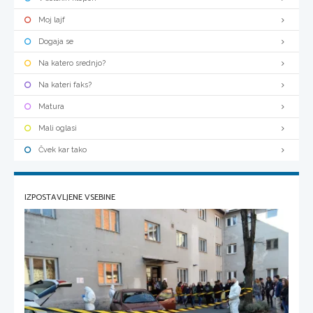
Moj lajf
Dogaja se
Na katero srednjo?
Na kateri faks?
Matura
Mali oglasi
Čvek kar tako
IZPOSTAVLJENE VSEBINE