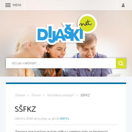
MENI
Domov
Forum
Na katero srednjo?
SŠFKZ
SŠFKZ
OBJAVLJENO 16.03.2015, 14:36 OD
METY1
Zanima me kakšna je šola sšfkz ( srednja šola za farmacijo,