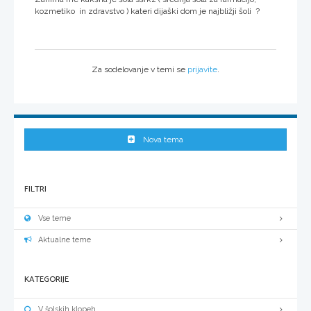
kozmetiko in zdravstvo ) kateri dijaški dom je najbližji šoli ?
Za sodelovanje v temi se
prijavite
.
Nova tema
FILTRI
Vse teme
Aktualne teme
KATEGORIJE
V šolskih klopeh