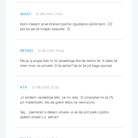
SKAAY
15.08.2007, 17:40
Komi čakam prve dneve-tipično zgubleno pišče bom :ZZ
pol bo pa že moglo zalaufat :D
MESSI33
17.08.2007, 19:44
Ma ja sj angla itak ni nč posebnga tko da bomo že. A data še
men msn na private :D če lahko? da bi še jst koga poznal
ATA
27.08.2007, 12:55
Jz pridem naslednje leto, ce mi rata :D zmanjkal mi je 1%
pri matematki, tko da grem letos na nemscino.
Sej... zaenkrat si delam utvare- a se da prit prek izpitov
potem direkt v 2. letnik?