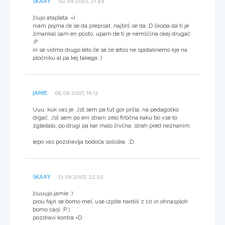
SKAAY
02.09.2007, 21:49
žiujo ataplata =)
niam pojma če se da prepisat..najbrš se da ;D škoda da ti je
zmankal sam en posto..upam de ti je nemščina okej drugač
:P
in se vidmo drugo leto če se že letos ne spotaknemo kje na
pločniku al pa kej takega ;)
JAMIE
05.09.2007, 16:13
Uuu, kuk vas je. Jst sem pa tut gor pršla, na pedagoško
drgač. Jst sem po eni strani zelo firbčna kaku bo vse to
zgledalo, po drugi pa kar malo živčna, strah pred neznanim.
lepo vas pozdravlja bodoča sošolka ;D
SKAAY
13.09.2007, 22:32
žiuuujo jamie :)
prou fajn se bomo mel, use izpite nardili z 10 in ohnasploh
bomo carji :P;)
pozdravi kontra =D