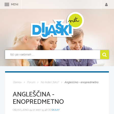
MENI
Domov
Forum
Na kateri faks?
Angleščina - enopredmetno
ANGLEŠČINA -
ENOPREDMETNO
OBJAVLJENO 24.07.2007, 19:48 OD
SKAAY