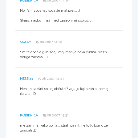
ROBIDNICA
15.08.2007, 14:14
No, fajn spoznat koga že mal prej... :)
Skaay, naslov imaš med zasebnimi sporočili.
SKAAY
15.08.2007, 14:19
Sm te dodala glih zdej, moj msn je neka čudna-blazn-
douga zadeva ;D
MESSI33
15.08.2007, 14:41
Heh, in kakšni so kej občutki? vaju je kej strah al komej
čakata :D
ROBIDNICA
15.08.2007, 15:31
me zanima, kako bo, ja... strah pa niti ne tolk. bomo že
zrajdali ;D