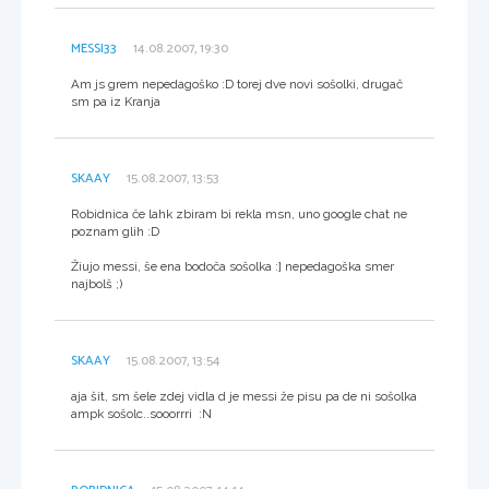
MESSI33
14.08.2007, 19:30
Am js grem nepedagoško :D torej dve novi sošolki, drugač
sm pa iz Kranja
SKAAY
15.08.2007, 13:53
Robidnica če lahk zbiram bi rekla msn, uno google chat ne
poznam glih :D
Žiujo messi, še ena bodoča sošolka :] nepedagoška smer
najbolš ;)
SKAAY
15.08.2007, 13:54
aja šit, sm šele zdej vidla d je messi že pisu pa de ni sošolka
ampk sošolc..sooorrri :N