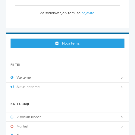
Za sodelovanje v temi se
prijavite
.
Nova tema
FILTRI
Vse teme
Aktualne teme
KATEGORIJE
V šolskih klopeh
Moj lajf