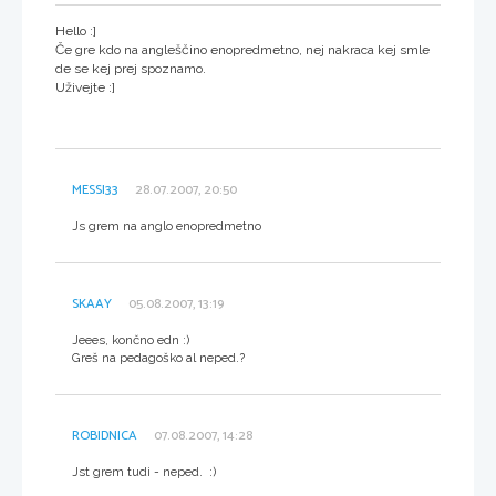
Hello :]
Če gre kdo na angleščino enopredmetno, nej nakraca kej smle
de se kej prej spoznamo.
Uživejte :]
MESSI33
28.07.2007, 20:50
Js grem na anglo enopredmetno
SKAAY
05.08.2007, 13:19
Jeees, končno edn :)
Greš na pedagoško al neped.?
ROBIDNICA
07.08.2007, 14:28
Jst grem tudi - neped. :)