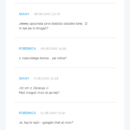
SKAAY
08.08.2007, 22:01
Jeeeej spoznala prvo bodočo sošolko torej ;D
Iz kje pa si drugač?
ROBIDNICA
09.08.2007, 14:56
z vipavskega konca... pa vidva?
SKAAY
11.08.2007, 16:28
Jst sm z Zasavja =)
Maš mogoč msn al pa kej?
ROBIDNICA
12.08.2007, 10:41
Ja, kaj bi rajši - google chat al msn?