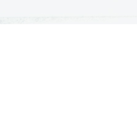
ATURA
ŠTUDIJ
lošna matura
Iskalnik študijskih programov
turitetni tečaj
Univerze
klicna matura
Fakultete in visoke šole
ogled v pole in ugovor
Višje šole
Razpisi za vpis