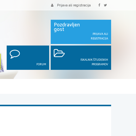
Prijava ali registracija
Pozdravljen
gost
PRIJAVA ALI
REGISTRACIJA
ISKALNIK ŠTUDIJSKIH
FORUM
PROGRAMOV