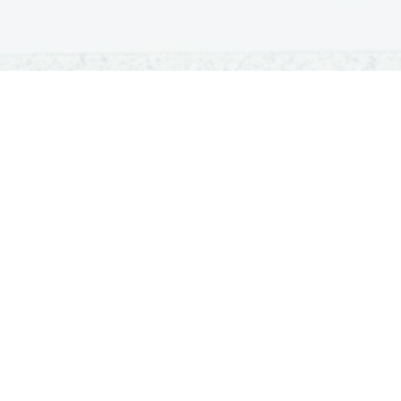
OSNOVNE ŠOLE
SREDNJE ŠOLE
M
Seznam osnovnih šol
Iskalnik SŠ programov
Sp
Osnovnošolski koledar
Srednje šole po regijah
Ma
Nacionalno preverjanje znanja
Vpis v srednje šole
Po
Tretji predmet NPZ
Srednješolski koledar
Vp
Dijaški domovi