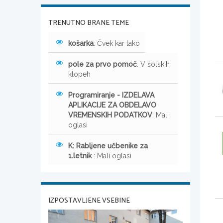
TRENUTNO BRANE TEME
košarka
: Čvek kar tako
pole za prvo pomoč
: V šolskih
klopeh
Programiranje - IZDELAVA
APLIKACIJE ZA OBDELAVO
VREMENSKIH PODATKOV
: Mali
oglasi
K: Rabljene učbenike za
1.letnik
: Mali oglasi
IZPOSTAVLJENE VSEBINE