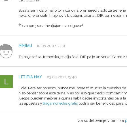
Slišala sem, da bi naj bilo možno najprej narediti šolo za trenerj
nekaj diferencialnih izpitov v Ljubljani, priznali DIF, pa me za
Že vnaprej se zahvaljujem za odgovor!
MMIJAU
10.09.2007, 21:10
Ta pa je težka, trenerska je višja šola, DIF pa je univerza. Samo z d
LETITIA MAY
03.04.2022, 15:40
Hola. Para ser honesto, nunca me interesó mucho la cuestión de si
hizo pensar sobre este tema, y es por eso que decidí comparti
juegos pueden mejorar algunas habilidades importantes para la 
las apuestas y
tragamonedas gratis
podría ser beneficioso para 
Za sodelovanje v temi se
p