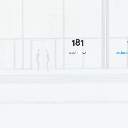
181
srednjih šol
srednje