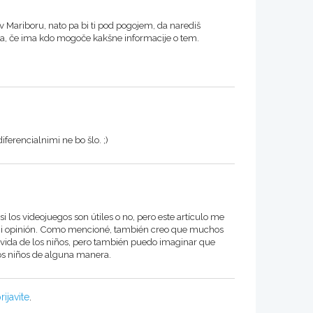
e v Mariboru, nato pa bi ti pod pogojem, da narediš
nima, če ima kdo mogoče kakšne informacije o tem.
iferencialnimi ne bo šlo. ;)
 los videojuegos son útiles o no, pero este artículo me
r mi opinión. Como mencioné, también creo que muchos
vida de los niños, pero también puedo imaginar que
los niños de alguna manera.
rijavite
.