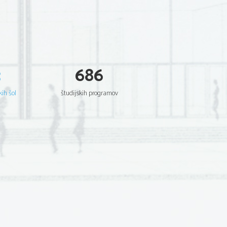
3
686
kih šol
študijskih programov