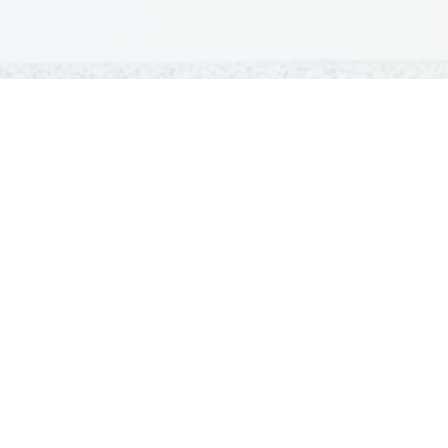
GRADIVA
Šolska gradiva
Pošlji datoteke
Seznam donatorjev
Najbolje ocenjena
Največkrat prenešena