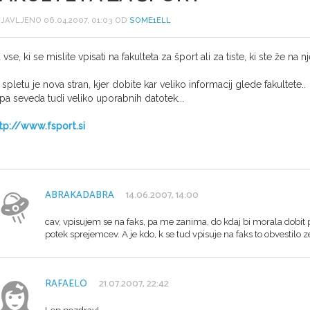
JAVLJENO 06.04.2007, 01:03 OD
SOME1ELL
 vse, ki se mislite vpisati na fakulteta za šport ali za tiste, ki ste že na nje
 spletu je nova stran, kjer dobite kar veliko informacij glede fakultete..
 pa seveda tudi veliko uporabnih datotek...
tp://www.fsport.si
ABRAKADABRA
14.06.2007, 14:00
cav, vpisujem se na faks, pa me zanima, do kdaj bi morala dobit p
potek sprejemcev. A je kdo, k se tud vpisuje na faks to obvestilo 
RAFAELO
21.07.2007, 22:42
Lep pozdrav!