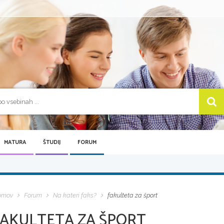
MATURA
ŠTUDIJ
FORUM
omov
Forum
Na kateri faks?
fakulteta za šport
FAKULTETA ZA ŠPORT