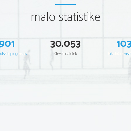
malo statistike
901
30.053
10
šolskih programov
število datotek
fakultet in viso