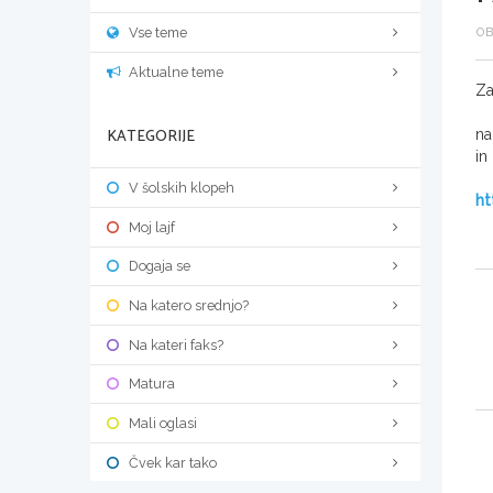
Vse teme
OB
Aktualne teme
Za
KATEGORIJE
na
in
V šolskih klopeh
ht
Moj lajf
Dogaja se
Na katero srednjo?
Na kateri faks?
Matura
Mali oglasi
Čvek kar tako