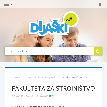
MENI
Domov
Forum
Na kateri faks?
Fakulteta za Strojništvo
FAKULTETA ZA STROJNIŠTVO
OBJAVLJENO 05.06.2008, 18:00 OD
TRTL
bi se dalo kaj namignt glede te fakultete