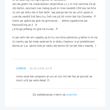
res da grem na visokošolski strojništva v LJ in me zanima če je
zlo težko. poznam kar nekaj ljudi ki niso naredli UNI kar se tiče
vs sm pa slišu da ni tok težk. sej pravjo da če se učiš sprot in
use da nardiš tist faks ku češ ma jst lih nism tak tip človeka :P
mam pa 3ojke pa 4ke na gimnaziji .... edino zgodovina pa
francoščina je 2 :K
j.e.bi ga piflaraj mi gre na kurac :P
in pa vem de sm zajebu ja bi šu na kšno poklicno 4 letno in bi na
izi nardu pa še malo prakse bi si dobu čeprow si jo pridobivam
doma pr s.p. samo kdo je vedu de bomo šli na tak faks naprej ;)
LUNA19
05.06.2008, 20:18
nima veze ker program je uni al vsš niti ker fax je povsot se
morš učit pa velik delat :D
Za sodelovanje v temi se
prijavite
.