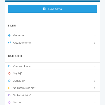
Nova tema
FILTRI
Vse teme
Aktualne teme
KATEGORIJE
V šolskih klopeh
Moj lajf
Dogaja se
Na katero srednjo?
Na kateri faks?
Matura