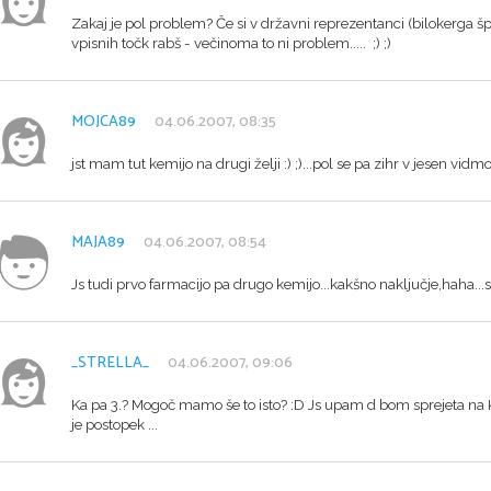
Zakaj je pol problem? Če si v državni reprezentanci (bilokerga š
vpisnih točk rabš - večinoma to ni problem..... ;) ;)
MOJCA89
04.06.2007, 08:35
jst mam tut kemijo na drugi želji :) ;)...pol se pa zihr v jesen vidmo :
MAJA89
04.06.2007, 08:54
Js tudi prvo farmacijo pa drugo kemijo...kakšno naključje,haha...
_STRELLA_
04.06.2007, 09:06
Ka pa 3.? Mogoč mamo še to isto? :D Js upam d bom sprejeta na KE
je postopek ...