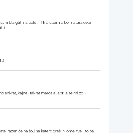
t ni bla glih najbolš ... Tk d upam d bo matura cela
 :)
 :)
amo enkrat, kajne? takrat marca al aprila se mi zdi?
te, razen če na šoli na katero greš, ni omejitve....to pa