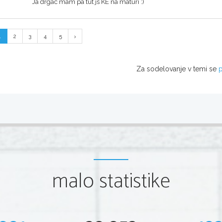
Ja drgač mam pa tut js KE na maturi :)
1
2
3
4
5
Za sodelovanje v temi se
p
malo statistike