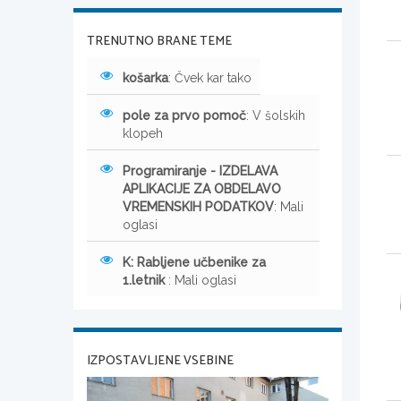
TRENUTNO BRANE TEME
košarka
: Čvek kar tako
pole za prvo pomoč
: V šolskih
klopeh
Programiranje - IZDELAVA
APLIKACIJE ZA OBDELAVO
VREMENSKIH PODATKOV
: Mali
oglasi
K: Rabljene učbenike za
1.letnik
: Mali oglasi
IZPOSTAVLJENE VSEBINE