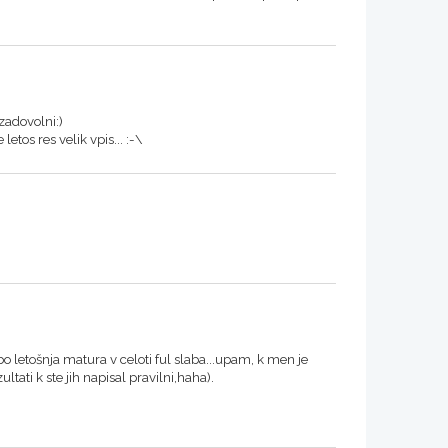
zadovolni:)
letos res velik vpis... :-\
o letošnja matura v celoti ful slaba...upam, k men je
ltati k ste jih napisal pravilni,haha).