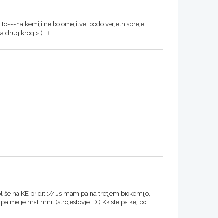
re to---na kemiji ne bo omejitve, bodo verjetn sprejel
a drug krog >:( :B
ol še na KE pridit :// Js mam pa na tretjem biokemijo,
a me je mal mnil (strojeslovje :D ) Kk ste pa kej po