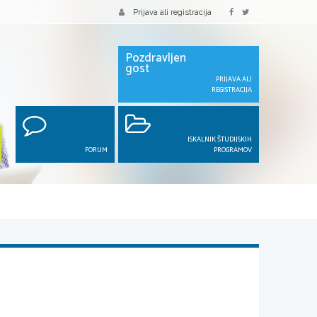
Prijava ali registracija
Pozdravljen
gost
PRIJAVA ALI
REGISTRACIJA
ISKALNIK ŠTUDIJSKIH
FORUM
PROGRAMOV