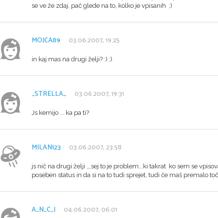
se ve že zdaj, pač glede na to, kolko je vpisanih ;)
MOJCA89
03.06.2007, 19:25
in kaj mas na drugi želji? :) ;)
_STRELLA_
03.06.2007, 19:31
Js kemijo ... ka pa ti?
MILAN123
03.06.2007, 23:58
js nič na drugi želji ,,,sej to je problem...ki takrat ko sem se vpis
poseben status in da si na to tudi sprejet, tudi če maš premalo toč
A_N_C_I
04.06.2007, 06:01