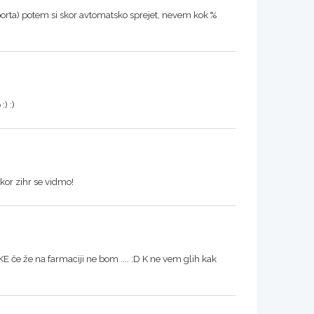
porta) potem si skor avtomatsko sprejet, nevem kok %
) :)
skor zihr se vidmo!
 če že na farmaciji ne bom .... :D K ne vem glih kak