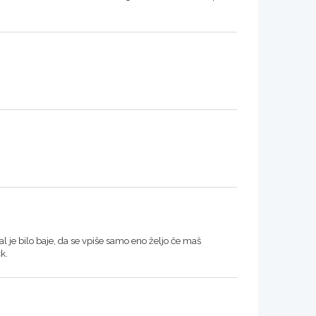
oval je bilo baje, da se vpiše samo eno željo če maš
k.