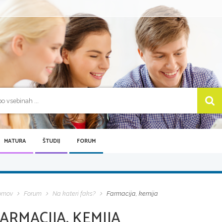
MATURA
ŠTUDIJ
FORUM
omov
Forum
Na kateri faks?
Farmacija, kemija
ARMACIJA, KEMIJA