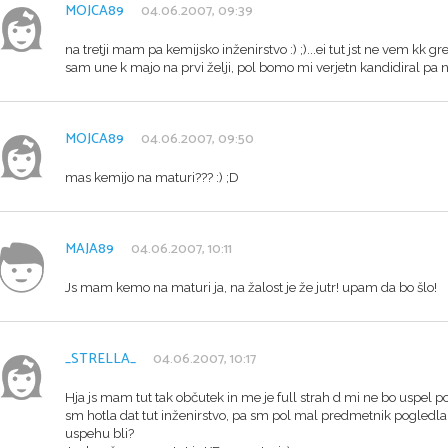
MOJCA89
04.06.2007, 09:39
na tretji mam pa kemijsko inženirstvo :) ;)...ei tut jst ne vem kk g
sam une k majo na prvi želji, pol bomo mi verjetn kandidiral pa n
MOJCA89
04.06.2007, 09:50
mas kemijo na maturi??? :) ;D
MAJA89
04.06.2007, 10:11
Js mam kemo na maturi ja, na žalost je že jutr! upam da bo šlo!
_STRELLA_
04.06.2007, 10:17
Hja js mam tut tak občutek in me je full strah d mi ne bo uspel p
sm hotla dat tut inženirstvo, pa sm pol mal predmetnik pogledla p
uspehu bli?