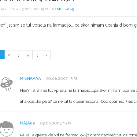
JAVLJENO 03.06.2007, 15:20 OD
MOJCA89
eY! jst sm se tut vpisala na farmacijo....pa skor nimam upanja d bom go
1
2
3
4
5
MISHKAAA
03.06.2007, 15:51
HeeY! jst sm se tut vpisala na farmacijo....pa skor nimam upanja d
aha obe...ka pa ti? pa ne bit tak pesimistična...bod optimist :) jas 
MAJA89
03.06.2007, 16:19
Pa kaj, a greste kle vsi na farmacijo??jz grem namreč tut, ozirom