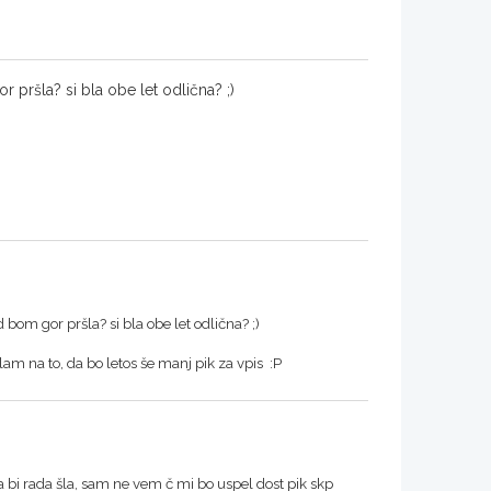
r pršla? si bla obe let odlična? ;)
 bom gor pršla? si bla obe let odlična? ;)
cilam na to, da bo letos še manj pik za vpis :P
a bi rada šla, sam ne vem č mi bo uspel dost pik skp