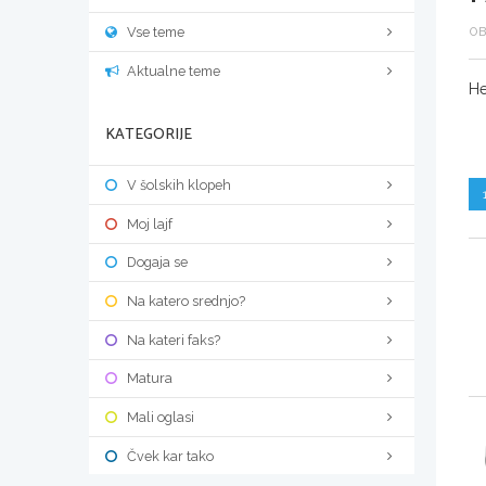
Vse teme
OB
Aktualne teme
He
KATEGORIJE
V šolskih klopeh
Moj lajf
Dogaja se
Na katero srednjo?
Na kateri faks?
Matura
Mali oglasi
Čvek kar tako