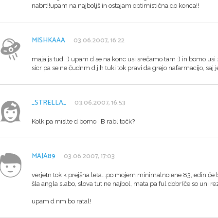
nabrt!!upam na najboljš in ostajam optimistična do konca!!
MISHKAAA
03.06.2007, 16:22
maja js tudi :) upam d se na konc usi srečamo tam :) in bomo usi 
sicr pa se ne čudnm d jih tuki tok pravi da grejo nafarmacijo, saj je 
_STRELLA_
03.06.2007, 16:53
Kolk pa mislte d bomo :B rabl točk?
MAJA89
03.06.2007, 17:03
verjetn tok k prejšna leta...po mojem minimalno ene 83, edin če b
šla angla slabo, slova tut ne najbol, mata pa ful dobr(če so uni rezu
upam d nm bo ratal!