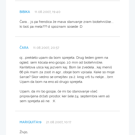
BIBIKA
11.08.2007, 19:40
Čara... js pa frendica že mava stanvanje zram biotehniške...
ki boš pa mela??? d spoznam sosede :D
ČARA
11.08.2007, 20:57
oj...prekleto upam da bom sprejeta. Drug teden grem na
ogled, sem klicala eno gospo..10 min od biotehniške,
Kantetova ulica kaj jazvem kaj. Bom še zvedela...kaj meniš
66 pik mam za zoot in agr...oboje bom vpisala. Kake so moje
šanse? Skor vedno se omejitev za 2. krog vrti tu nekje....brrr.
Upam da bom na eno ali drugo sprejeta.
Upam, da mi bo gospa, če mi bo stanovanje všeč
pripravljena držati prostor, ker šele 24. septembra vem ali
sem sprejeta ali ne. :K
MARIQUITA19
21.08.2007, 10:17
Živjo,