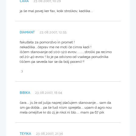
ČARA
23.08.2007, 10:29
ja še mal povej ker fax, kolk stroškov, kadilka...
DIAMANT
23.08.2007, 12:55
fakulteta za pomorstvo in promet !
nekadilka...čeprav me ne moti če cimra kadi !
iščem stanovanje od 100-120 evrov.........stroški pa recimo
od 20-40 evrov ! to je pa odvisno od vsakega ponudnika
(iščem pa seveda kar se da bolj poceni) !!
:)
BIBIKA
23.08.2007, 18:04
čara... js že od julija naprej plačujem stanovanje... sam da
sm ga dobla... pa še tud nism sprejeta... upam d agro nou
mela omejitve kr do zj je nkol ni blo.... mam pa 67 pik
TEYIKA
23.08.2007, 21:36