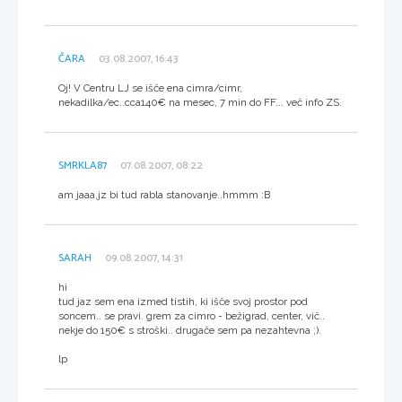
ČARA
03.08.2007, 16:43
Oj! V Centru LJ se išče ena cimra/cimr,
nekadilka/ec..cca140€ na mesec, 7 min do FF... več info ZS.
SMRKLA87
07.08.2007, 08:22
am jaaa,jz bi tud rabla stanovanje..hmmm :B
SARAH
09.08.2007, 14:31
hi
tud jaz sem ena izmed tistih, ki išče svoj prostor pod
soncem.. se pravi. grem za cimro - bežigrad, center, vič..
nekje do 150€ s stroški.. drugače sem pa nezahtevna ;).
lp