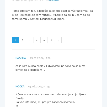
OBJAVLJENO 25.07.2006, 14:41 OD
SYRIANA
Temo odpiram tak...Mogoče pa je kdo ostal sam(brez cimra), pa
bi se kdo našel na tem forumu :) Lahko da bo in upam da bo
tema komu v pomoč. Mogoče tudi meni.
1
2
3
4
5
6
DASCHA
25.07.2006, 17:56
če je kera punca našla v lj dvoposteljno sobo pa še nima
cimre, se priporočam ;D
KOCKA
03.08.2007, 14:25
Iščeva sostanovalko v 2-sobnem stanovanju v Ljubljani-
Dravlje.
Za več informacij mi pošljite zasebno sporočilo.
;)