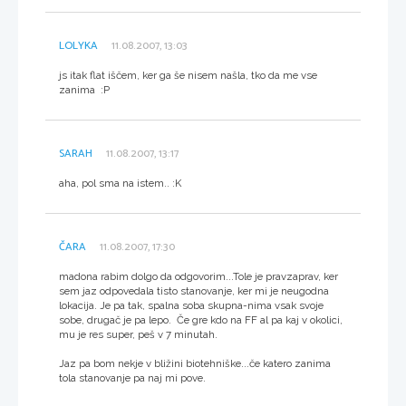
LOLYKA
11.08.2007, 13:03
js itak flat iščem, ker ga še nisem našla, tko da me vse
zanima :P
SARAH
11.08.2007, 13:17
aha, pol sma na istem.. :K
ČARA
11.08.2007, 17:30
madona rabim dolgo da odgovorim...Tole je pravzaprav, ker
sem jaz odpovedala tisto stanovanje, ker mi je neugodna
lokacija. Je pa tak, spalna soba skupna-nima vsak svoje
sobe, drugač je pa lepo. Če gre kdo na FF al pa kaj v okolici,
mu je res super, peš v 7 minutah.
Jaz pa bom nekje v bližini biotehniške...če katero zanima
tola stanovanje pa naj mi pove.