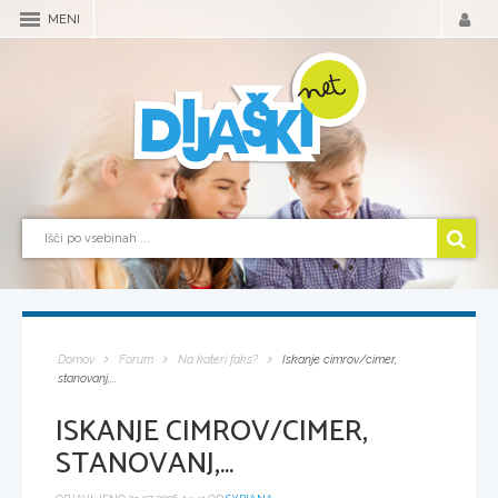
MENI
Domov
Forum
Na kateri faks?
Iskanje cimrov/cimer,
stanovanj,...
ISKANJE CIMROV/CIMER,
STANOVANJ,...