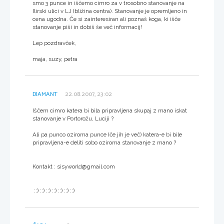
smo 3 punce in iščemo cimro za v trosobno stanovanje na
Ilirski ulici v LJ (bližina centra). Stanovanje je opremljeno in
cena ugodna. Če si zainteresiran ali poznaš koga, ki išče
stanovanje piši in dobiš še več informacij!
Lep pozdravček,
maja, suzy, petra
DIAMANT
22.08.2007, 23:02
Iščem cimro katera bi bila pripravljena skupaj z mano iskat
stanovanje v Portorožu, Luciji ?
Ali pa punco oziroma punce (če jih je več) katera-e bi bile
pripravljena-e deliti sobo oziroma stanovanje z mano ?
Kontakt : sisyworld@gmail.com
::) ::) ::) ::) ::) ::) ::)