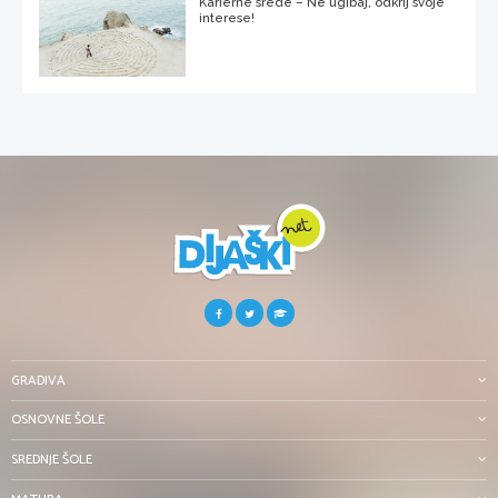
Karierne srede – Ne ugibaj, odkrij svoje
interese!
GRADIVA
OSNOVNE ŠOLE
SREDNJE ŠOLE