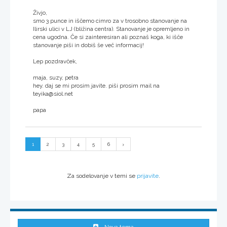
Živjo,
smo 3 punce in iščemo cimro za v trosobno stanovanje na
Ilirski ulici v LJ (bližina centra). Stanovanje je opremljeno in
cena ugodna. Če si zainteresiran ali poznaš koga, ki išče
stanovanje piši in dobiš še več informacij!
Lep pozdravček,
maja, suzy, petra
hey. daj se mi prosim javite. piši prosim mail na
teyika@siol.net
papa
1
2
3
4
5
6
Za sodelovanje v temi se
prijavite
.
Nova tema