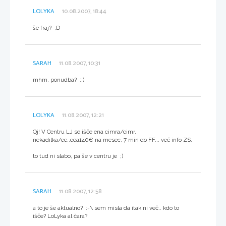
LOLYKA
10.08.2007, 18:44
še fraj? ;D
SARAH
11.08.2007, 10:31
mhm. ponudba? ::)
LOLYKA
11.08.2007, 12:21
Oj! V Centru LJ se išče ena cimra/cimr,
nekadilka/ec..cca140€ na mesec, 7 min do FF... več info ZS.
to tud ni slabo, pa še v centru je ;)
SARAH
11.08.2007, 12:58
a to je še aktualno? :-\ sem misla da itak ni več.. kdo to
išče? LoLyka al čara?