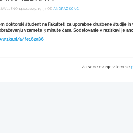
JAVLJENO 14.02.2025, 19:57 OD
ANDRAŽ KONC
m doktorski študent na Fakulteti za uporabne družbene študije in 
obraževanju vzamete 3 minute časa. Sodelovanje v raziskavi je an
w.1ka.si/a/fe162a86
Za sodelovanje v temi se
p