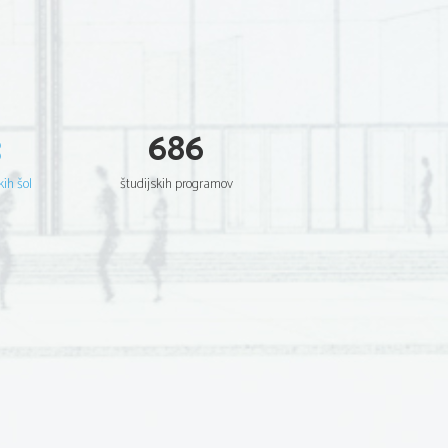
3
686
kih šol
študijskih programov