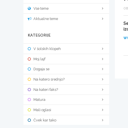
Vse teme
OB
Aktualne teme
Se
iz
KATEGORIJE
ww
V šolskih klopeh
Moj lajf
Dogaja se
Na katero srednjo?
Na kateri faks?
Matura
Mali oglasi
Čvek kar tako