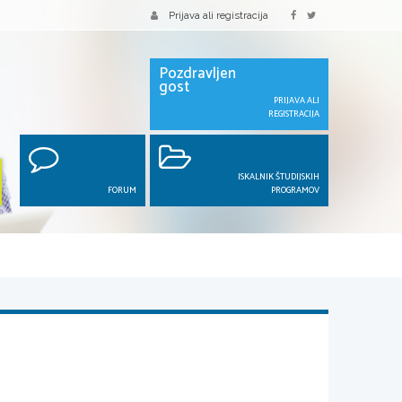
Prijava ali registracija
Pozdravljen
gost
PRIJAVA ALI
REGISTRACIJA
ISKALNIK ŠTUDIJSKIH
FORUM
PROGRAMOV