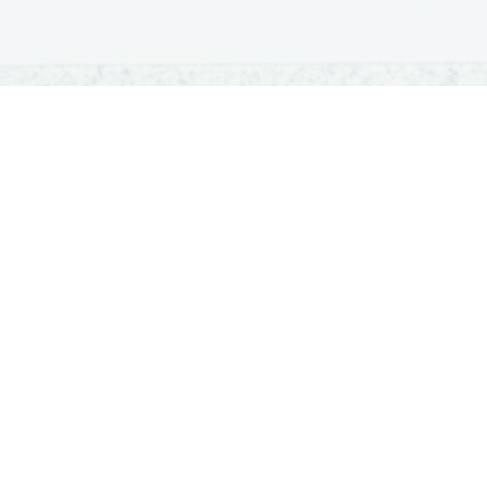
OSNOVNE ŠOLE
SREDNJE ŠOLE
M
Seznam osnovnih šol
Iskalnik SŠ programov
Sp
Osnovnošolski koledar
Srednje šole po regijah
Ma
Nacionalno preverjanje znanja
Vpis v srednje šole
Po
Tretji predmet NPZ
Srednješolski koledar
Vp
Dijaški domovi