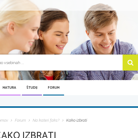
MATURA
ŠTUDIJ
FORUM
omov
Forum
Na kateri faks?
Kako izbrati
KAKO IZBRATI