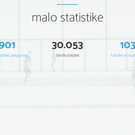
malo statistike
901
30.053
10
šolskih programov
število datotek
fakultet in viso