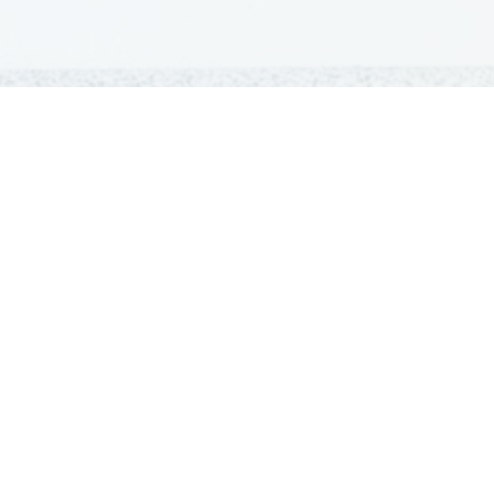
GRADIVA
Šolska gradiva
Pošlji datoteke
Seznam donatorjev
Najbolje ocenjena
Največkrat prenešena