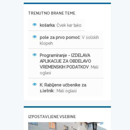
TRENUTNO BRANE TEME
košarka
: Čvek kar tako
pole za prvo pomoč
: V šolskih
klopeh
Programiranje - IZDELAVA
APLIKACIJE ZA OBDELAVO
VREMENSKIH PODATKOV
: Mali
oglasi
K: Rabljene učbenike za
1.letnik
: Mali oglasi
IZPOSTAVLJENE VSEBINE