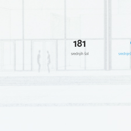
181
srednjih šol
srednje