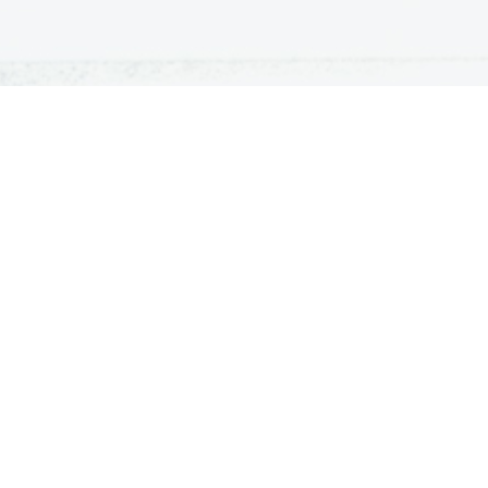
ATURA
ŠTUDIJ
lošna matura
Iskalnik študijskih programov
turitetni tečaj
Univerze
klicna matura
Fakultete in visoke šole
ogled v pole in ugovor
Višje šole
Razpisi za vpis