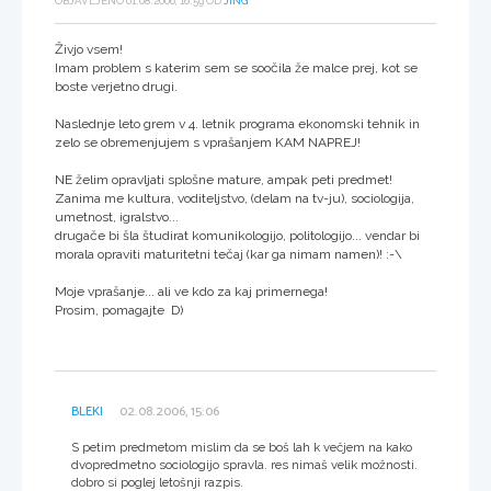
OBJAVLJENO 01.08.2006, 16:59 OD
JING
Živjo vsem!
Imam problem s katerim sem se soočila že malce prej, kot se
boste verjetno drugi.
Naslednje leto grem v 4. letnik programa ekonomski tehnik in
zelo se obremenjujem s vprašanjem KAM NAPREJ!
NE želim opravljati splošne mature, ampak peti predmet!
Zanima me kultura, voditeljstvo, (delam na tv-ju), sociologija,
umetnost, igralstvo...
drugače bi šla študirat komunikologijo, politologijo... vendar bi
morala opraviti maturitetni tečaj (kar ga nimam namen)! :-\
Moje vprašanje... ali ve kdo za kaj primernega!
Prosim, pomagajte D)
BLEKI
02.08.2006, 15:06
S petim predmetom mislim da se boš lah k večjem na kako
dvopredmetno sociologijo spravla. res nimaš velik možnosti.
dobro si poglej letošnji razpis.