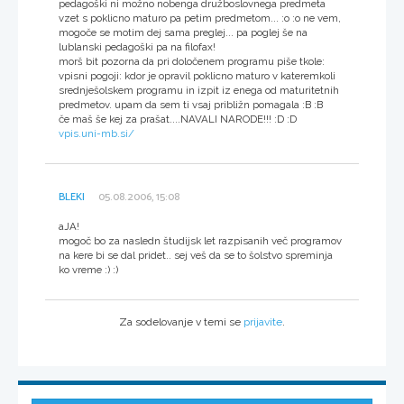
pedagoški ni možno nobenga družboslovnega predmeta
vzet s poklicno maturo pa petim predmetom... :o :o ne vem,
mogoče se motim dej sama preglej... pa poglej še na
lublanski pedagoški pa na filofax!
morš bit pozorna da pri določenem programu piše tkole:
vpisni pogoji: kdor je opravil poklicno maturo v kateremkoli
srednješolskem programu in izpit iz enega od maturitetnih
predmetov. upam da sem ti vsaj približn pomagala :B :B
če maš še kej za prašat....NAVALI NARODE!!! :D :D
vpis.uni-mb.si/
BLEKI
05.08.2006, 15:08
aJA!
mogoč bo za nasledn študijsk let razpisanih več programov
na kere bi se dal pridet.. sej veš da se to šolstvo spreminja
ko vreme :) :)
Za sodelovanje v temi se
prijavite
.