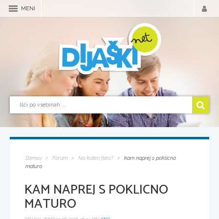
MENI
Domov
Forum
Na kateri faks?
kam naprej s poklicno
maturo
KAM NAPREJ S POKLICNO
MATURO