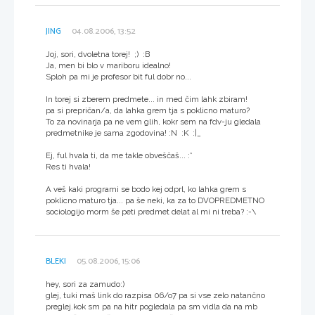
JING
04.08.2006, 13:52
Joj, sori, dvoletna torej! ;) :B
Ja, men bi blo v mariboru idealno!
Sploh pa mi je profesor bit ful dobr no...
In torej si zberem predmete... in med čim lahk zbiram!
pa si prepričan/a, da lahka grem tja s poklicno maturo?
To za novinarja pa ne vem glih, kokr sem na fdv-ju gledala
predmetnike je sama zgodovina! :N :K :|_
Ej, ful hvala ti, da me takle obveščaš... :*
Res ti hvala!
A veš kaki programi se bodo kej odprl, ko lahka grem s
poklicno maturo tja... pa še neki, ka za to DVOPREDMETNO
sociologijo morm še peti predmet delat al mi ni treba? :-\
BLEKI
05.08.2006, 15:06
hey, sori za zamudo:)
glej, tuki maš link do razpisa 06/o7 pa si vse zelo natančno
preglej.kok sm pa na hitr pogledala pa sm vidla da na mb