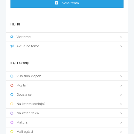
Nova tema
FILTRI
Vse teme
Aktualne teme
KATEGORIJE
V šolskih klopeh
Moj lajf
Dogaja se
Na katero srednjo?
Na kateri faks?
Matura
Mali oglasi