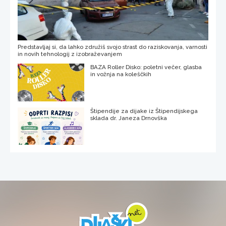
Predstavljaj si, da lahko združiš svojo strast do raziskovanja, varnosti
in novih tehnologij z izobraževanjem
BAZA Roller Disko: poletni večer, glasba
in vožnja na koleščkih
Štipendije za dijake iz Štipendijskega
sklada dr. Janeza Drnovška