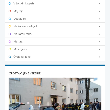
V šolskih klopeh
Moj lajf
Dogaja se
Na katero srednjo?
Na kateri faks?
Matura
Mali oglasi
Čvek kar tako
IZPOSTAVLJENE VSEBINE