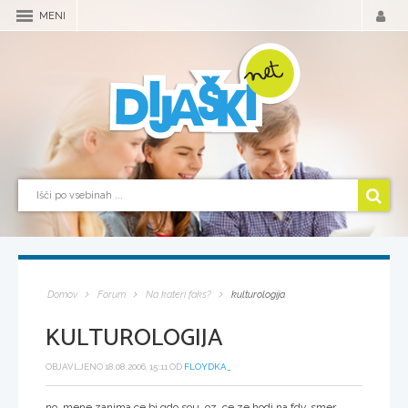
MENI
Domov
Forum
Na kateri faks?
kulturologija
KULTUROLOGIJA
OBJAVLJENO 18.08.2006, 15:11 OD
FLOYDKA_
no..mene zanima ce bi gdo sou, oz. ce ze hodi na fdv, smer