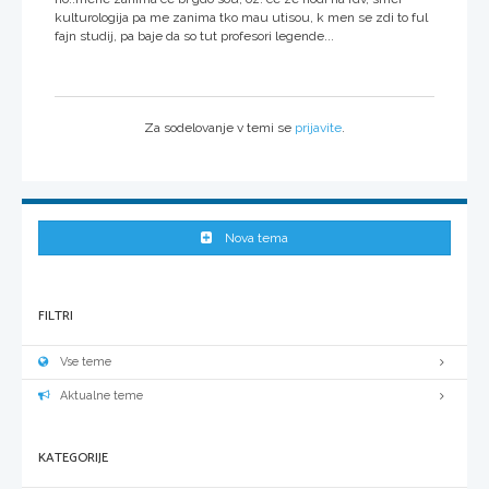
kulturologija pa me zanima tko mau utisou, k men se zdi to ful
fajn studij, pa baje da so tut profesori legende...
Za sodelovanje v temi se
prijavite
.
Nova tema
FILTRI
Vse teme
Aktualne teme
KATEGORIJE