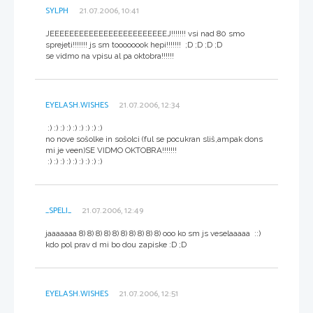
SYLPH
21.07.2006, 10:41
JEEEEEEEEEEEEEEEEEEEEEEEEJ!!!!!!! vsi nad 80 smo
sprejeti!!!!!!! js sm toooooook hepi!!!!!!! ;D ;D ;D ;D
se vidmo na vpisu al pa oktobra!!!!!!
EYELASH.WISHES
21.07.2006, 12:34
:) :) :) :) :) :) :) :) :)
no nove sošolke in sošolci (ful se pocukran sliš,ampak dons
mi je veen)SE VIDMO OKTOBRA!!!!!!!
:) :) :) :) :) :) :) :) :)
_SPELI_
21.07.2006, 12:49
jaaaaaaa 8) 8) 8) 8) 8) 8) 8) 8) 8) 8) ooo ko sm js veselaaaaa ::)
kdo pol prav d mi bo dou zapiske :D ;D
EYELASH.WISHES
21.07.2006, 12:51