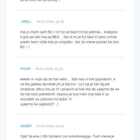
_SPELI_
18.07.2006, 23:18
ma js mam sam 80 :( in ful se bojim d bo premal... kolegica
k gre pa isto ma pa 86,6 ... tko d mi je ful bad in bom umrla
predn bom vidla kok je umejitev...ker če mene prašaš bo čez
80 :-\
SYLPH
18.07.2006, 23:35
eeeeh ni nujn da bo tok velik.... itak nas ni tok prjavlenih. k
ce tko gledas lansklet jih je blo ful - 127 pa je blo 79 pik
omejitve, letos nas je 77 vpisanih al kok tko da upejmo da ne
bo tok tock potrebnih. ceprou je tud men mal bed k so
rezultati na splosno ful dobri :K
upejmo na najbolsl!!! ;)
SANDY
19.07.2006, 09:46
Ojla! Se ena z 80 točkami za mikrobiologijo. Tudi mene je