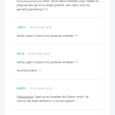
fuuuuuuuuuuuuul strah, da bo letos omejitev višja. Glede na
prejšnja leta 79 ne bi smelo presežt, sam letos smo itk
genialna generacija:):):).
_SPELI_
19.07.2006, 15:16
sandy upam d bova mi2 postavle umejitev ^^
URCA
19.07.2006, 15:43
sandy upam d bova mi2 postavle umejitev ^^
se pridružujem :)
SANDY
21.07.2006, 10:35
Ojjjjjjjjjjjjjjjjjjj! Speli je res omejitev 80!Zakon smo!!! Se
mormo kej dobt oktobra in it na eno pijačo!:)