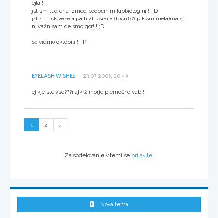
ejla!!!
jst sm tud ena izmed bodočih mikrobiologinj!!! :D
jst sm tok vesela pa hrat usrana (točn 80 pik sm mela)ma sj
ni važn sam de smo gor!!! ;D
se vidmo oktobra!!! :P
EYELASH.WISHES
23.07.2006, 20:49
ej kje ste vse???najkrž morje premočno vabi!!
1
2
Za sodelovanje v temi se
prijavite
.
Nova tema