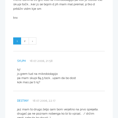
skupi točk...ker js se bojim d jih mam mal premal..p tko d
prbližn vidm kje sm
tnx
1
2
SYLPH
18.07.2006, 21:58
hj!
js grem tud na mikrobiologijo
pa mam skupi 84,5 tock...upam da bo dost
kok mas pa ti kj?
DESTINY
18.07.2006, 22:17
jaz mam to drugo željo sam bom verjetno na prvo sprejeta.
drugač pa ne poznam nobenga ko bi to vpisal.. :/ držim
pesti zate da bo dovolj :)