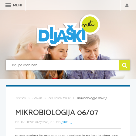
MENI
Domov
Forum
Na kateri faks?
mikrobiologija 06/07
MIKROBIOLOGIJA 06/07
OBJAVLJENO 18.07.2006, 16:11 OD
_SPELI_
mene zanima če gre kdo na mikrobiologijo pa kok je zbrou vse