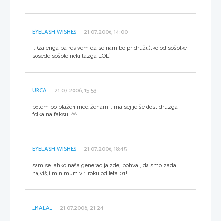
EYELASH.WISHES
21.07.2006, 14:00
::)za enga pa res vem da se nam bo pridružu(tko od sošolke
sosede sošolc neki tazga LOL)
URCA
21.07.2006, 15:53
potem bo blažen med ženami...ma sej je še dost druzga
folka na faksu ^^
EYELASH.WISHES
21.07.2006, 18:45
sam se lahko naša generacija zdej pohval, da smo zadal
najvišji minimum v 1.roku,od leta 01!
_MALA_
21.07.2006, 21:24