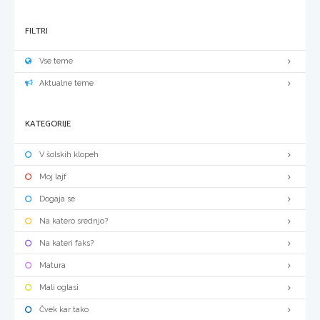
FILTRI
Vse teme
Aktualne teme
KATEGORIJE
V šolskih klopeh
Moj lajf
Dogaja se
Na katero srednjo?
Na kateri faks?
Matura
Mali oglasi
Čvek kar tako