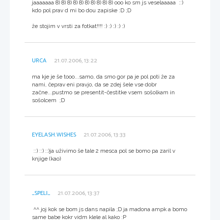
jaaaaaaa 8) 8) 8) 8) 8) 8) 8) 8) 8) 8) ooo ko sm js veselaaaaa ::)
kdo pol prav d mi bo dou zapiske :D ;D
že stojim v vrsti za fotkat!!!! :) :) :) :) :)
URCA
21.07.2006, 13:22
ma kje je še tooo...samo, da smo gor pa je pol poti že za
nami, čeprav eni pravjo, da se zdej šele vse dobr
začne...pustmo se presentit-čestitke vsem sošolkam in
sošolcem ;D
EYELASH.WISHES
21.07.2006, 13:33
::) ::) ::)ja uživimo še tale 2 mesca pol se bomo pa zaril v
knjige (kao)
_SPELI_
21.07.2006, 13:37
^^ joj kok se bom js dans napila ;D ja madona ampk a bomo
same babe kokr vidm klele al kako :P