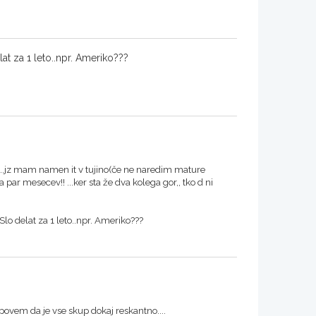
lat za 1 leto..npr. Ameriko???
...jz mam namen it v tujino(če ne naredim mature
a par mesecev!! ...ker sta že dva kolega gor,, tko d ni
 Slo delat za 1 leto..npr. Ameriko???
povem da je vse skup dokaj reskantno....