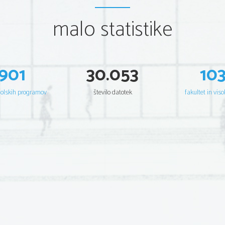
malo statistike
901
30.053
10
šolskih programov
število datotek
fakultet in viso