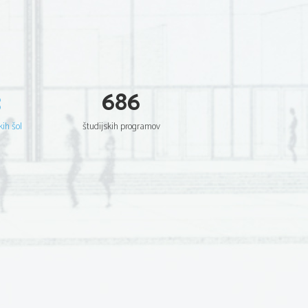
3
686
kih šol
študijskih programov