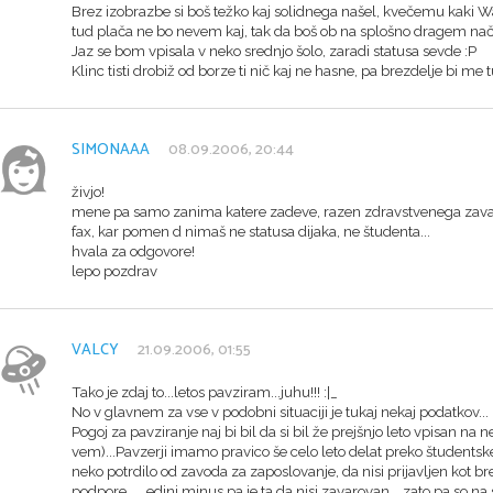
Brez izobrazbe si boš težko kaj solidnega našel, kvečemu kaki W
tud plača ne bo nevem kaj, tak da boš ob na splošno dragem načinu
Jaz se bom vpisala v neko srednjo šolo, zaradi statusa sevde :P
Klinc tisti drobiž od borze ti nič kaj ne hasne, pa brezdelje bi me
SIMONAAA
08.09.2006, 20:44
živjo!
mene pa samo zanima katere zadeve, razen zdravstvenega zavarov
fax, kar pomen d nimaš ne statusa dijaka, ne študenta...
hvala za odgovore!
lepo pozdrav
VALCY
21.09.2006, 01:55
Tako je zdaj to...letos pavziram...juhu!!! :|_
No v glavnem za vse v podobni situaciji je tukaj nekaj podatkov...
Pogoj za pavziranje naj bi bil da si bil že prejšnjo leto vpisan na n
vem)...Pavzerji imamo pravico še celo leto delat preko študentskeg
neko potrdilo od zavoda za zaposlovanje, da nisi prijavljen kot 
podpore..... edini minus pa je ta da nisi zavarovan... zato pa so na