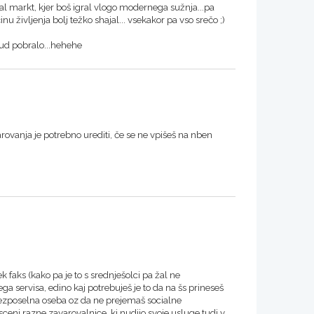
al markt, kjer boš igral vlogo modernega sužnja...pa
 življenja bolj težko shajal... vsekakor pa vso srečo ;)
 tud pobralo...hehehe
anja je potrebno urediti, če se ne vpišeš na nben
ek faks (kako pa je to s srednješolci pa žal ne
a servisa, edino kaj potrebuješ je to da na šs prineseš
brezposelna oseba oz da ne prejemaš socialne
 sceni razne zavarovalnice, ki nudijo svoje usluge tudi v