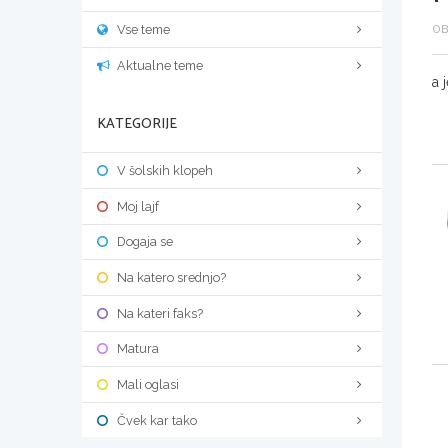
Vse teme
OB
Aktualne teme
a 
KATEGORIJE
V šolskih klopeh
Moj lajf
Dogaja se
Na katero srednjo?
Na kateri faks?
Matura
Mali oglasi
Čvek kar tako