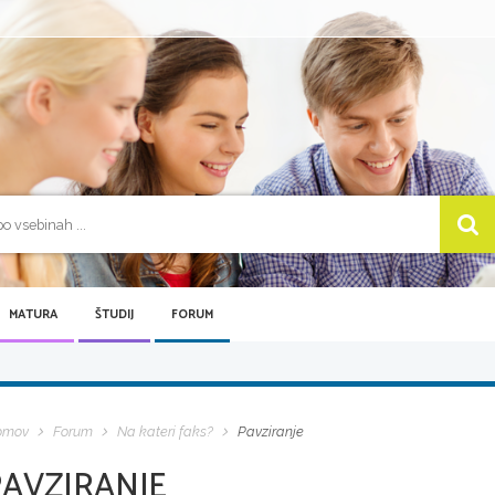
MATURA
ŠTUDIJ
FORUM
omov
Forum
Na kateri faks?
Pavziranje
PAVZIRANJE