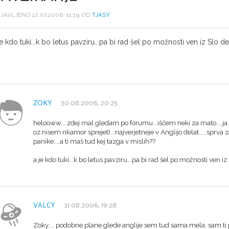
JAVLJENO 22.07.2006, 11:19 OD
TJASY
je kdo tuki...k bo letus pavziru...pa bi rad šel po možnosti ven iz Slo de
ZOKY
30.08.2006, 20:25
helooww....zdej mal gledam po forumu...iščem neki za mato....ja
oz.nisem nkamor sprejet)...najverjetneje v Anglijo delat.....sprva z
panike....a ti maš tud kej tazga v mislih??
a je kdo tuki...k bo letus pavziru...pa bi rad šel po možnosti ven iz
VALCY
31.08.2006, 19:28
Zoky.... podobne plane glede anglije sem tud sama mela, sam ti 