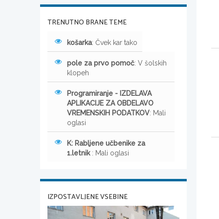
TRENUTNO BRANE TEME
košarka
: Čvek kar tako
pole za prvo pomoč
: V šolskih
klopeh
Programiranje - IZDELAVA
APLIKACIJE ZA OBDELAVO
VREMENSKIH PODATKOV
: Mali
oglasi
K: Rabljene učbenike za
1.letnik
: Mali oglasi
IZPOSTAVLJENE VSEBINE