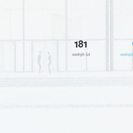
181
srednjih šol
srednje