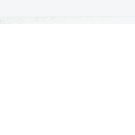
ATURA
ŠTUDIJ
lošna matura
Iskalnik študijskih programov
turitetni tečaj
Univerze
klicna matura
Fakultete in visoke šole
ogled v pole in ugovor
Višje šole
Razpisi za vpis