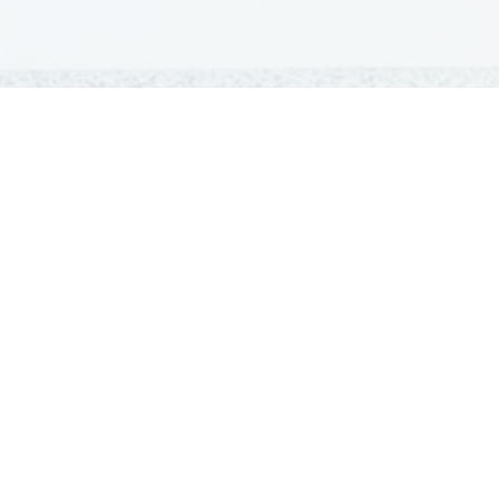
GRADIVA
Šolska gradiva
Pošlji datoteke
Seznam donatorjev
Najbolje ocenjena
Največkrat prenešena