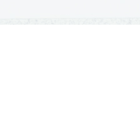
OSNOVNE ŠOLE
SREDNJE ŠOLE
M
Seznam osnovnih šol
Iskalnik SŠ programov
Sp
Osnovnošolski koledar
Srednje šole po regijah
Ma
Nacionalno preverjanje znanja
Vpis v srednje šole
Po
Tretji predmet NPZ
Srednješolski koledar
Vp
Dijaški domovi