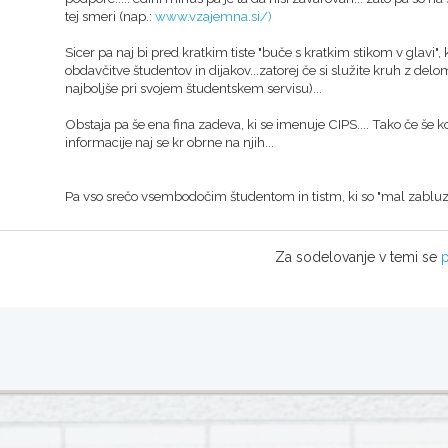
tej smeri (nap.:
www.vzajemna.si/)
Sicer pa naj bi pred kratkim tiste "buče s kratkim stikom v glavi",
obdavčitve študentov in dijakov...zatorej če si služite kruh z de
najboljše pri svojem študentskem servisu)...
Obstaja pa še ena fina zadeva, ki se imenuje CIPS.... Tako če še k
informacije naj se kr obrne na njih...
Pa vso srečo vsembodočim študentom in tistm, ki so "mal zabluzl
Za sodelovanje v temi se
p