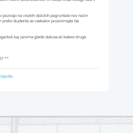
 ki pozirajo na visokih stolčkih pogruntale nov način
lom preko študenta se vsekakor pozanimajte (še
ogarkoli kaj zanima glede statusa ali katere druge
i" ^^
rijavite
.