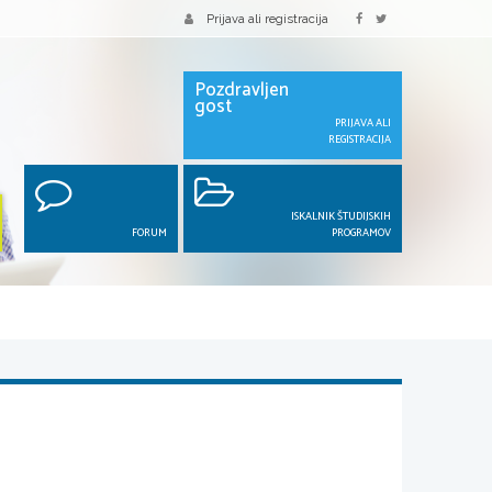
Prijava ali registracija
Pozdravljen
gost
PRIJAVA ALI
REGISTRACIJA
ISKALNIK ŠTUDIJSKIH
FORUM
PROGRAMOV