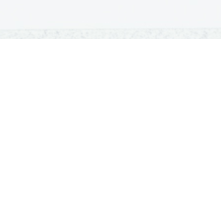
OSNOVNE ŠOLE
SREDNJE ŠOLE
M
Seznam osnovnih šol
Iskalnik SŠ programov
Sp
Osnovnošolski koledar
Srednje šole po regijah
Ma
Nacionalno preverjanje znanja
Vpis v srednje šole
Po
Tretji predmet NPZ
Srednješolski koledar
Vp
Dijaški domovi