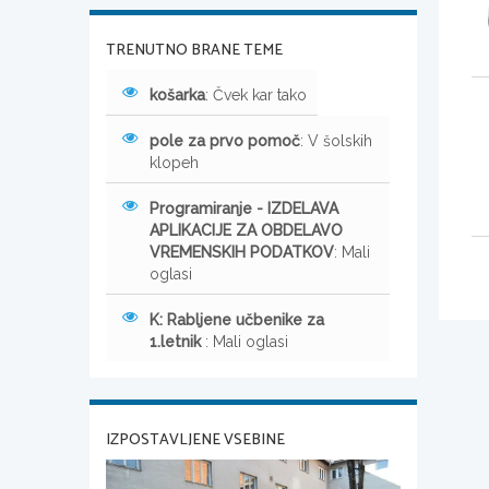
TRENUTNO BRANE TEME
košarka
: Čvek kar tako
pole za prvo pomoč
: V šolskih
klopeh
Programiranje - IZDELAVA
APLIKACIJE ZA OBDELAVO
VREMENSKIH PODATKOV
: Mali
oglasi
K: Rabljene učbenike za
1.letnik
: Mali oglasi
IZPOSTAVLJENE VSEBINE