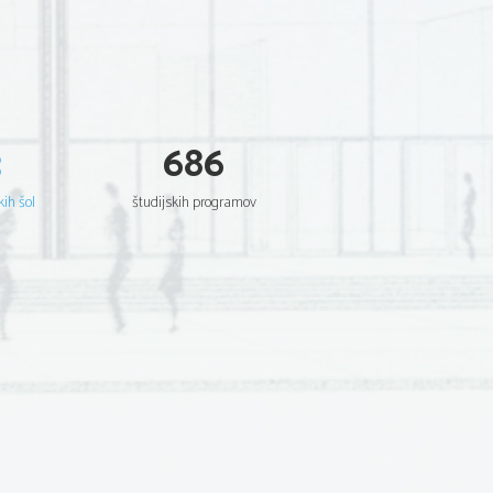
3
686
kih šol
študijskih programov