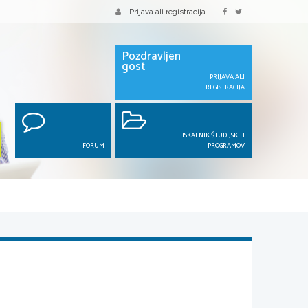
Prijava ali registracija
Pozdravljen
gost
PRIJAVA ALI
REGISTRACIJA
ISKALNIK ŠTUDIJSKIH
FORUM
PROGRAMOV