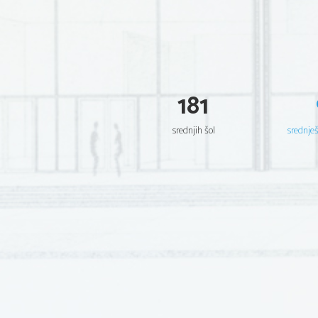
181
srednjih šol
srednje