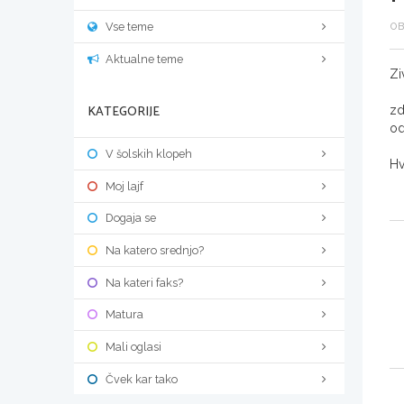
Vse teme
OB
Aktualne teme
Zi
KATEGORIJE
zd
od
V šolskih klopeh
Hv
Moj lajf
Dogaja se
Na katero srednjo?
Na kateri faks?
Matura
Mali oglasi
Čvek kar tako