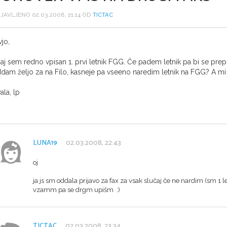
JAVLJENO 02.03.2008, 21:14 OD
TICTAC
vjo,
aj sem redno vpisan 1. prvi letnik FGG. Če padem letnik pa bi se prepi
dam željo za na Filo, kasneje pa vseeno naredim letnik na FGG? A mi
ala, lp
LUNA19
02.03.2008, 22:43
oj
ja js sm oddala prijavo za fax za vsak slučaj če ne nardim (sm 1 
vzamm pa se drgm upišm :)
TICTAC
02.03.2008, 23:34