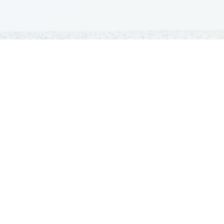
GRADIVA
Šolska gradiva
Pošlji datoteke
Seznam donatorjev
Najbolje ocenjena
Največkrat prenešena