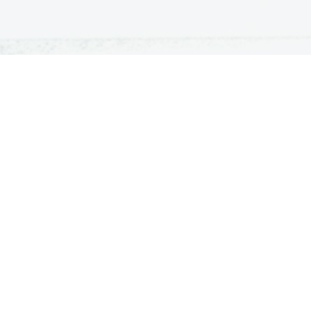
ATURA
ŠTUDIJ
lošna matura
Iskalnik študijskih programov
turitetni tečaj
Univerze
klicna matura
Fakultete in visoke šole
ogled v pole in ugovor
Višje šole
Razpisi za vpis