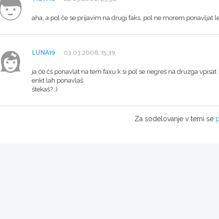
aha, a pol če se prijavim na drugi faks, pol ne morem ponavljat 
LUNA19
03.03.2008, 15:39
ja če čš ponavlat na tem faxu k si pol se negreš na druzga vpisat
enkt lah ponavlaš
štekaš? ;)
Za sodelovanje v temi se
p