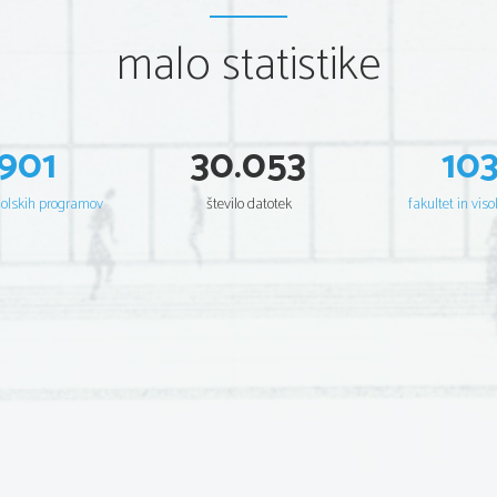
malo statistike
901
30.053
10
šolskih programov
število datotek
fakultet in viso