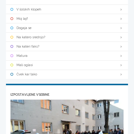
V šolskih klopeh
Moj lajf
Dogaja se
Na katero srednjo?
Na kateri faks?
Matura
Mali oglasi
Čvek kar tako
IZPOSTAVLJENE VSEBINE