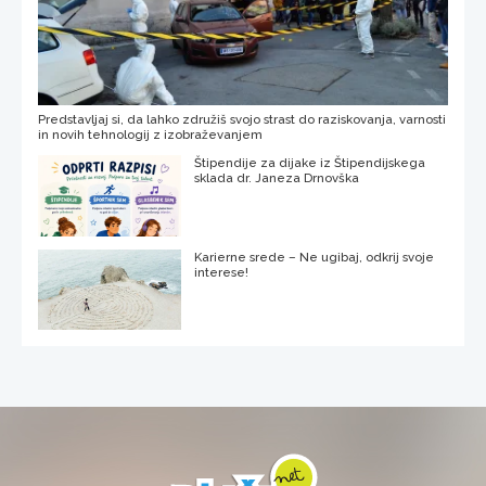
Predstavljaj si, da lahko združiš svojo strast do raziskovanja, varnosti
in novih tehnologij z izobraževanjem
Štipendije za dijake iz Štipendijskega
sklada dr. Janeza Drnovška
Karierne srede – Ne ugibaj, odkrij svoje
interese!