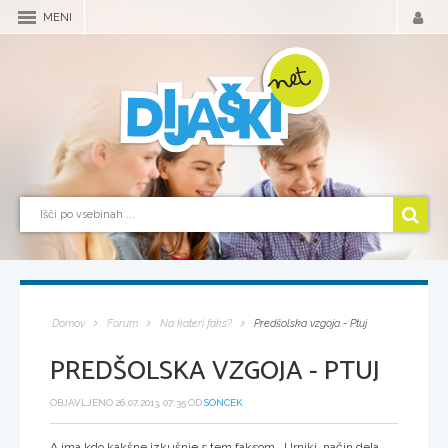
MENI
Domov
Forum
Na kateri faks?
Predšolska vzgoja - Ptuj
PREDŠOLSKA VZGOJA - PTUJ
OBJAVLJENO 26.07.2013, 07:35 OD
SONCEK
A ima kdo kakšne izkušnje s tem faksom...Urniki, način dela,