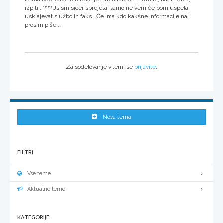
izpiti...??? Js sm sicer sprejeta, samo ne vem če bom uspela
usklajevat službo in faks...Če ima kdo kakšne informacije naj
prosim piše...
Za sodelovanje v temi se
prijavite
.
Nova tema
FILTRI
Vse teme
Aktualne teme
KATEGORIJE